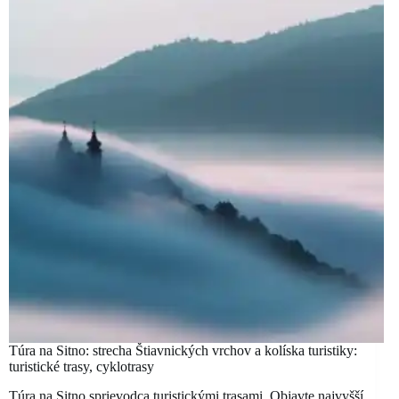
Túra na Sitno: strecha Štiavnických vrchov a kolíska turistiky:
turistické trasy, cyklotrasy
Túra na Sitno sprievodca turistickými trasami. Objavte najvyšší