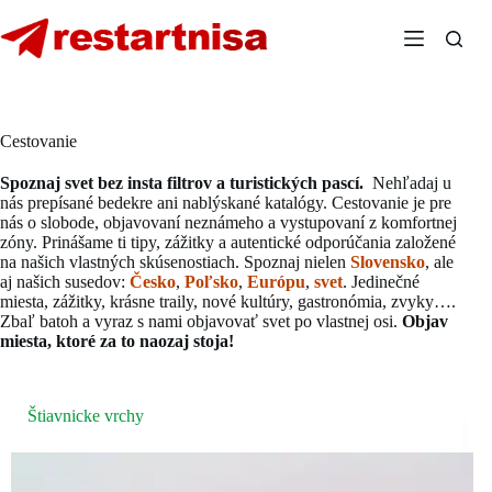
Skip
to
content
Cestovanie
Spoznaj svet bez insta filtrov a turistických pascí.
Nehľadaj u
nás prepísané bedekre ani nablýskané katalógy. Cestovanie je pre
nás o slobode, objavovaní neznámeho a vystupovaní z komfortnej
zóny. Prinášame ti tipy, zážitky a autentické odporúčania založené
na našich vlastných skúsenostiach. Spoznaj nielen
Slovensko
, ale
aj našich susedov:
Česko
,
Poľsko
,
Európu
,
svet
. Jedinečné
miesta, zážitky, krásne traily, nové kultúry, gastronómia, zvyky….
Zbaľ batoh a vyraz s nami objavovať svet po vlastnej osi.
Objav
miesta, ktoré za to naozaj stoja!
Štiavnicke vrchy