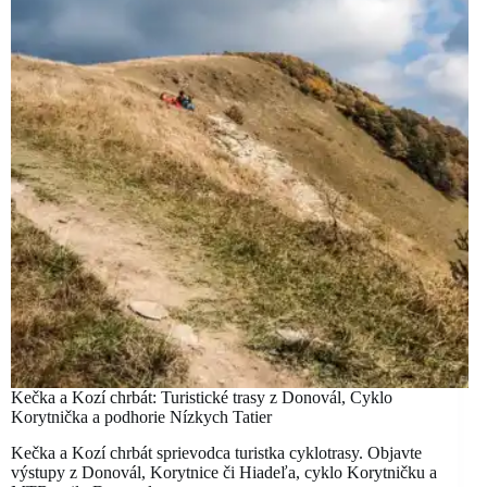
Kečka a Kozí chrbát: Turistické trasy z Donovál, Cyklo
Korytnička a podhorie Nízkych Tatier
Kečka a Kozí chrbát sprievodca turistka cyklotrasy. Objavte
výstupy z Donovál, Korytnice či Hiadeľa, cyklo Korytničku a