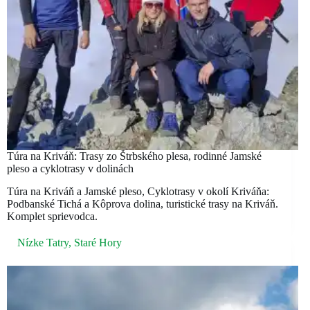
Túra na Kriváň: Trasy zo Štrbského plesa, rodinné Jamské
pleso a cyklotrasy v dolinách
Túra na Kriváň a Jamské pleso, Cyklotrasy v okolí Kriváňa:
Podbanské Tichá a Kôprova dolina, turistické trasy na Kriváň.
Komplet sprievodca.
Nízke Tatry
,
Staré Hory