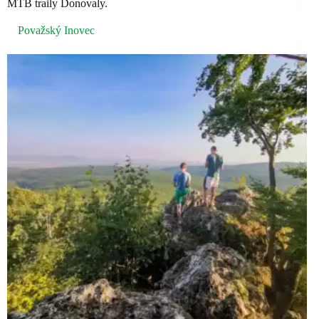
MTB traily Donovaly.
Považský Inovec