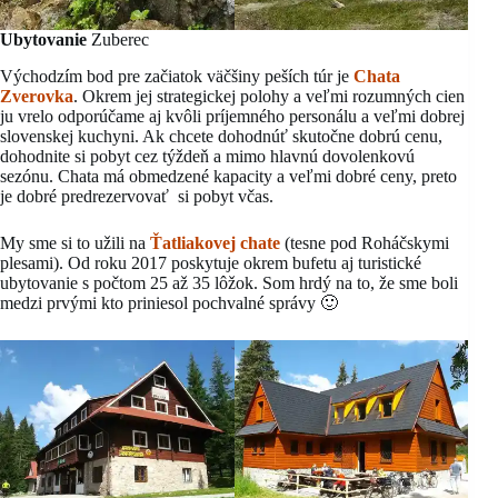
Ubytovanie
Zuberec
Východzím bod pre začiatok väčšiny peších túr je
Chata
Zverovka
. Okrem jej strategickej polohy a veľmi rozumných cien
ju vrelo odporúčame aj kvôli príjemného personálu a veľmi dobrej
slovenskej kuchyni. Ak chcete dohodnúť skutočne dobrú cenu,
dohodnite si pobyt cez týždeň a mimo hlavnú dovolenkovú
sezónu. Chata má obmedzené kapacity a veľmi dobré ceny, preto
je dobré predrezervovať si pobyt včas.
My sme si to užili na
Ťatliakovej chate
(tesne pod Roháčskymi
plesami). Od roku 2017 poskytuje okrem bufetu aj turistické
ubytovanie s počtom 25 až 35 lôžok. Som hrdý na to, že sme boli
medzi prvými kto priniesol pochvalné správy 🙂