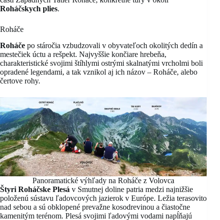
Roháčskych plies
.
Roháče
Roháče
po stáročia vzbudzovali v obyvateľoch okolitých dedín a
mestečiek úctu a rešpekt. Najvyššie končiare hrebeňa,
charakteristické svojimi štíhlymi ostrými skalnatými vrcholmi boli
opradené legendami, a tak vznikol aj ich názov – Roháče, alebo
čertove rohy.
Panoramatické výhľady na Roháče z Volovca
Štyri Roháčske Plesá
v Smutnej doline patria medzi najnižšie
položenú sústavu ľadovcových jazierok v Európe. Ležia terasovito
nad sebou a sú obklopené prevažne kosodrevinou a čiastočne
kamenitým terénom. Plesá svojimi ľadovými vodami napĺňajú