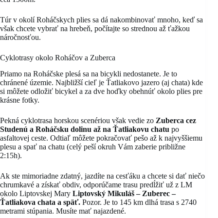
Túr v okolí Roháčskych plies sa dá nakombinovať mnoho, keď sa
však chcete vybrať na hrebeň, počítajte so strednou až ťažkou
náročnosťou.
Cyklotrasy okolo Roháčov a Zuberca
Priamo na Roháčske plesá sa na bicykli nedostanete. Je to
chránené územie. Najbližší cieľ je Ťatliakovo jazero (aj chata) kde
si môžete odložiť bicykel a za dve hoďky obehnúť okolo plies pre
krásne fotky.
Pekná cyklotrasa horskou scenériou však vedie zo
Zuberca cez
Studenú a Roháčsku dolinu až na Ťatliakovu chatu
po
asfaltovej ceste. Odtiaľ môžete pokračovať pešo až k najvyššiemu
plesu a spať na chatu (celý peší okruh Vám zaberie približne
2:15h).
Ak ste mimoriadne zdatný, jazdíte na cesťáku a chcete si dať niečo
chrumkavé a získať obdiv, odporúčame trasu predĺžiť už z LM
okolo Liptovskej Mary
Liptovský Mikuláš – Zuberec –
Ťatliakova chata a späť.
Pozor. Je to 145 km dlhá trasa s 2740
metrami stúpania. Musíte mať najazdené.