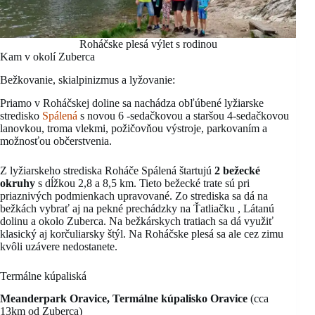
Roháčske plesá výlet s rodinou
Kam v okolí Zuberca
Bežkovanie, skialpinizmus a lyžovanie:
Priamo v Roháčskej doline sa nachádza obľúbené lyžiarske
stredisko
Spálená
s novou 6 -sedačkovou a staršou 4-sedačkovou
lanovkou, troma vlekmi, požičovňou výstroje, parkovaním a
možnosťou občerstvenia.
Z lyžiarskeho strediska Roháče Spálená štartujú
2 bežecké
okruhy
s dĺžkou 2,8 a 8,5 km. Tieto bežecké trate sú pri
priaznivých podmienkach upravované. Zo strediska sa dá na
bežkách vybrať aj na pekné prechádzky na Ťatliačku , Látanú
dolinu a okolo Zuberca. Na bežkárskych tratiach sa dá využiť
klasický aj korčuliarsky štýl. Na Roháčske plesá sa ale cez zimu
kvôli uzávere nedostanete.
Termálne kúpaliská
Meanderpark Oravice, Termálne kúpalisko Oravice
(cca
13km od Zuberca)