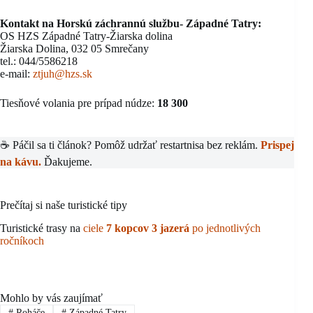
Kontakt na Horskú záchrannú službu- Západné Tatry:
OS HZS Západné Tatry-Žiarska dolina
Žiarska Dolina, 032 05 Smrečany
tel.: 044/5586218
e-mail:
ztjuh@hzs.sk
Tiesňové volania pre prípad núdze:
18 300
☕ Páčil sa ti článok? Pomôž udržať restartnisa bez reklám.
Prispej
na kávu.
Ďakujeme.
Prečítaj si naše turistické tipy
Turistické trasy na
ciele
7 kopcov 3 jazerá
po jednotlivých
ročníkoch
Mohlo by vás zaujímať
#
Roháče
#
Západné Tatry