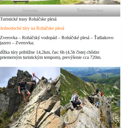
Zverovka
Ťatliakova chata
Turistické trasy Roháčske plesá
Jednoduché túry na Roháčske plesá
Zverovka – Roháčský vodopád – Roháčské plesá – Ťatliakovo
jazero – Zverovka;
dĺžka túry približne 14,2km, čas: 6h (4,5h čistej chôdze
priemerným turistickým tempom), prevýšenie cca 720m.