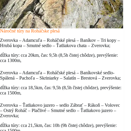
Náročné túry na Roháčske plesá
Zverovka – Adamcuľa – Roháčské plesá – Baníkov – Tri kopy –
Hrubá kopa – Smutné sedlo – Ťatliakova chata – Zverovka;
dĺžka túry: cca 20km, čas: 9,5h (8,5h čistej chôdze), prevýšenie:
cca 1300m,
Zverovka – Adamcuľa – Roháčské plesá – Baníkovské sedlo-
Spálená – Pachoľa – Skriniarky – Salatín – Brestová – Zverovka;
dĺžka túry: cca 18,5km, čas: 9,5h (8,5h čistej chôdze), prevýšenie:
cca 1500m,
Zverovka – Ťatliakovo jazero – sedlo Zábrať – Rákoň – Volovec
– Ostrý Roháč – Plačlivé – Smutné sedlo – Ťatliakovo jazero –
Zverovka;
dĺžka túry: cca 21,5km, čas: 10h (9h čistej chôdze), prevýšenie:
cca 1500m.