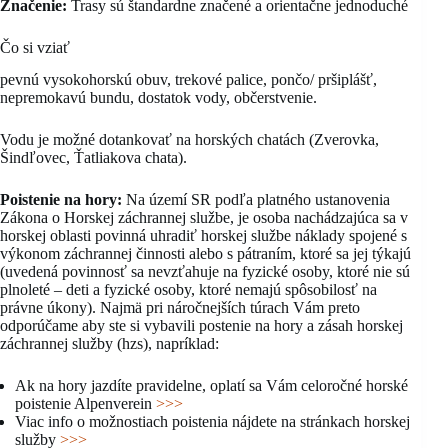
Značenie:
Trasy sú štandardne značené a orientačne jednoduché
Čo si vziať
pevnú vysokohorskú obuv, trekové palice, pončo/ pršiplášť,
nepremokavú bundu, dostatok vody, občerstvenie.
Vodu je možné dotankovať na horských chatách (Zverovka,
Šindľovec, Ťatliakova chata).
Poistenie na hory:
Na území SR podľa platného ustanovenia
Zákona o Horskej záchrannej službe, je osoba nachádzajúca sa v
horskej oblasti povinná uhradiť horskej službe náklady spojené s
výkonom záchrannej činnosti alebo s pátraním, ktoré sa jej týkajú
(uvedená povinnosť sa nevzťahuje na fyzické osoby, ktoré nie sú
plnoleté – deti a fyzické osoby, ktoré nemajú spôsobilosť na
právne úkony). Najmä pri náročnejších túrach Vám preto
odporúčame aby ste si vybavili postenie na hory a zásah horskej
záchrannej služby (hzs), napríklad:
Ak na hory jazdíte pravidelne, oplatí sa Vám celoročné horské
poistenie Alpenverein
>>>
Viac info o možnostiach poistenia nájdete na stránkach horskej
služby
>>>