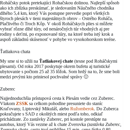
Roháčsky potok pretekajúci Rohačskou dolinou. Najlepší spôsob
ako ich zblízka preskúmať, je sledovaním Náučného chodníka
dlhého 5,4 km, ktorý Vás postupne prevedie popri všetkých
štyroch plesách v tieni majestátnych obrov – Ostrého Roháča,
Plačlivého či Troch Kôp. V okolí Roháčskych plies si môžete
vybrať rôzne dlhé túry, od nenáročných túr vhodných aj pre
rodiny s deťmi, po exponované túry, na ktoré treba istý krok a
aspoň základnú skúsenosť v pohybe vo vysokohorskom teréne.
Ťatliakova chata
My sme si to užili na
Ťatliakovej chate
(tesne pod Roháčskymi
plesami). Od roku 2017 poskytuje okrem bufetu aj turistické
ubytovanie s počtom 25 až 35 lôžok. Som hrdý na to, že sme boli
medzi prvými kto priniesol pochvalné správy 🙂
Zuberec
Najjednoduchšia prístupová cesta k Plesám vedie cez Zuberec.
Vlakom
ZSSK
sa celkom pohodlne presuniete do staníc
Kraľovany, Liptovský Mikuláš, alebo
Ružomberok
. Do Zuberca
pokračujete s SAD z okolitých miest podľa toho, odkiaľ
prichádzate. Zo zastávky Zuberec, pri kostole prestúpte na
autobus, ktorý Vás vezme až k chate Zverovka
(zastávka Zuberec,
Zverovka chata, cesta trvá približne 15 min, cena lístka 0,80