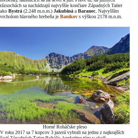
rázsochách sa nachádzajú najvyššie končiare Západných Tatier
ako
Bystrá
(2.248 m.n.m.)
Jakubiná
a
Baranec
. Najvyšším
vrcholom hlavného hrebeňa je
Baníkov
s výškou 2178 m.n.m.
Horné Roháčske pleso
V roku 2017 sa 7 kopcov 3 jazerá vybrali na jednu z najkrajších
častí Západných Tatier Roháče, konkrétne túry v okolí