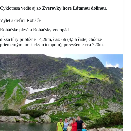
Cyklotrasa vedie aj zo
Zverovky hore Látanou dolinou
.
Výlet s deťmi Roháče
Roháčske plesá a Roháčsky vodopád
dĺžka túry približne 14,2km, čas: 6h (4,5h čistej chôdze
priemerným turistickým tempom), prevýšenie cca 720m.