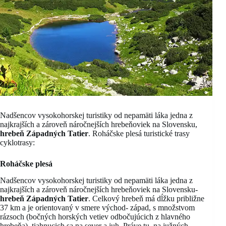
Nadšencov vysokohorskej turistiky od nepamäti láka jedna z
najkrajších a zároveň náročnejších hrebeňoviek na Slovensku,
hrebeň Západných Tatier
. Roháčske plesá turistické trasy
cyklotrasy:
Roháčske plesá
Nadšencov vysokohorskej turistiky od nepamäti láka jedna z
najkrajších a zároveň náročnejších hrebeňoviek na Slovensku-
hrebeň Západných Tatier
. Celkový hrebeň má dĺžku približne
37 km a je orientovaný v smere východ- západ, s množstvom
rázsoch (bočných horských vetiev odbočujúcich z hlavného
hrebeňa), tiahnucich sa na sever a juh. Práve tu, na južných