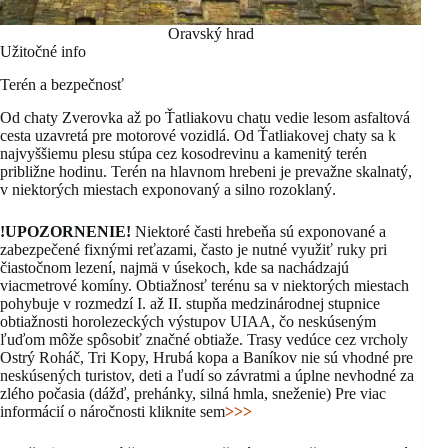
Oravský hrad
Užitočné info
Terén a bezpečnosť
Od chaty Zverovka až po Ťatliakovu chatu vedie lesom asfaltová
cesta uzavretá pre motorové vozidlá. Od Ťatliakovej chaty sa k
najvyššiemu plesu stúpa cez kosodrevinu a kamenitý terén
približne hodinu. Terén na hlavnom hrebeni je prevažne skalnatý,
v niektorých miestach exponovaný a silno rozoklaný.
!UPOZORNENIE!
Niektoré časti hrebeňa sú exponované a
zabezpečené fixnými reťazami, často je nutné využiť ruky pri
čiastočnom lezení, najmä v úsekoch, kde sa nachádzajú
viacmetrové komíny. Obtiažnosť terénu sa v niektorých miestach
pohybuje v rozmedzí I. až II. stupňa medzinárodnej stupnice
obtiažnosti horolezeckých výstupov UIAA, čo neskúseným
ľuďom môže spôsobiť značné obtiaže. Trasy vedúce cez vrcholy
Ostrý Roháč, Tri Kopy, Hrubá kopa a Baníkov nie sú vhodné pre
neskúsených turistov, deti a ľudí so závratmi a úplne nevhodné za
zlého počasia (dážď, prehánky, silná hmla, sneženie) Pre viac
informácií o náročnosti kliknite sem
>>>