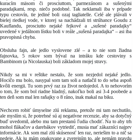
kuracím mäsom či prosciuttom, parmezánom a sušenými
paradajkami, resp. niečo podobné. Tak neklamali iba v prípade
typu cestovín, tie jediné boli ozaj tagliatelle. Celé ale plávali v
bielej riedkej vode, v ktorej sa nachádzali tri strúhance Goudu z
Kauflandu, prosciutto nejaké fejkové a „sušené paradajky“
uvedené v jedálnom lístku boli v reále „sušená paradajka“ – asi iba
pravopisná chyba.
Obsluha fajn, ale jedlo vyslovene zlé – a to nie som žiadna
fajnovka, 5 rokov som býval na intráku kde cestoviny s
Bambinom (a Nicolauska) boli základom mojej stravy.
Nikdy sa mi v reštike nestalo, že som nezjedol nejaké jedlo.
Hocičo mu bolo, nasypal som tam soli a natlačil to do seba aspoň
kvôli energii. Tu som prvý raz za život nedojedol. A to nehovorím
o tom, že som bol riadne hladný, nakoľko boli asi 3-4 poobede a
ten deň som mal len raňajky o 8 ráno, inak makal na biku.
Nechcem robiť úmyselne zlú reklamu, pretože mi tam nechutilo,
ale myslím si, že potrebné sú aj negatívne recenzie, aby sa dotyčný
buď uvedomil, alebo mu tam prestanú ľudia chodiť. Na to aby trh
mohol flákačov a darebákov vytriediť, musia mať zákazníci najprv
informácie. Ak som mal zlú skúsenosť len raz, neriešim to a nič sa
nedeje. Ak ju mám opakovane a zverejním to, ale nemám pravdu