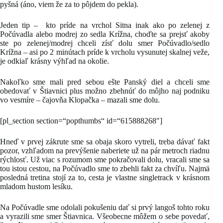
pyšná (áno, viem že za to pôjdem do pekla).
Jeden tip – kto príde na vrchol Sitna inak ako po zelenej z
Počúvadla alebo modrej zo sedla Krížna, choďte sa prejsť akoby
ste po zelenej/modrej chceli zísť dolu smer Počúvadlo/sedlo
Krížna – asi po 2 minútach príde k vrcholu vysunutej skalnej veže,
je odkiaľ krásny výhľad na okolie.
Nakoľko sme mali pred sebou ešte Panský diel a chceli sme
obedovať v Štiavnici plus možno zbehnúť do môjho naj podniku
vo vesmíre – čajovňa Klopačka – mazali sme dolu.
[pl_section section=“popthumbs“ id=“615888268″]
Hneď v prvej zákrute sme sa obaja skoro vytreli, treba dávať fakt
pozor, vzhľadom na prevýšenie naberiete už na pár metroch riadnu
rýchlosť. Už viac s rozumom sme pokračovali dolu, vracali sme sa
tou istou cestou, na Počúvadlo sme to zbehli fakt za chvíľu. Najmä
posledná tretina stojí za to, cesta je vlastne singletrack v krásnom
mladom hustom lesíku.
Na Počúvadle sme odolali pokušeniu dať si prvý langoš tohto roku
a vyrazili sme smer Štiavnica. Všeobecne môžem o sebe povedať,