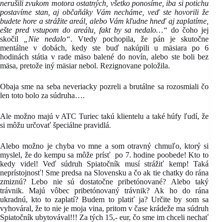
nerušili zvukom motora ostatných, všetko ponosíme, iba si potichu
postavíme stan, aj občaňáky Vám necháme, veď ste hovorili že
budete hore a strážite areál, alebo Vám kľudne hneď aj zaplatíme,
ešte pred vstupom do areálu, fakt by sa nedalo…“
do čoho jej
skočil
„Nie nedalo“
. Vtedy pochopila, že pán je skutočne
mentálne v dobách, kedy ste buď nakúpili u mäsiara po 6
hodinách státia v rade mäso balené do novín, alebo ste boli bez
mäsa, pretože iný mäsiar nebol. Rezignovane položila.
Obaja sme na seba neveriacky pozreli a brutálne sa rozosmiali čo
len toto bolo za súdruha….
Ale možno majú v ATC Turiec takú klientelu a také húfy ľudí, že
si môžu určovať špeciálne pravidlá.
Alebo možno je chyba vo mne a som otravný chmuľo, ktorý si
myslel, že do kempu sa môže prísť po 7. hodine poobede! Kto to
kedy videl! Veď súdruh Spiatočník musí strážiť kemp! Taká
neprístojnosť! Sme predsa na Slovensku a čo ak tie chatky do rána
zmiznú? Lebo nie sú dostatočne pribetónované? Alebo taký
trávnik. Majú vôbec pribetónovaný trávnik? Ak ho do rána
ukradnú, kto to zaplatí? Budem to platiť ja? Určite by som sa
vyhováral, že to nie je moja vina, pritom v čase krádeže ma súdruh
Spiatočník ubytovával!!! Za tých 15,- eur, čo sme im chceli nechať