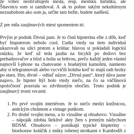
že vôbec neobľubujem mestá, resp. mestskú turistiku, ale
Štiavnicu som si zamiloval. A ak to pohne takým nekultúrnym
neznabohom ako som ja, určite tam bežte, budete nadšení.
Z pre mňa zaujímavých miest spomeniem tri.
Prvým je podnik Divná pani. Je to čistá hipsterina ešte z dôb, keď
byť hispsterom nebolo cool. Ľudia vtedy na tieto individuá
ukazovali na ulici prstom a krútiac hlavou si pokladali logickú
otázku, že keď už teda jazdia na bicykli po dedovi bez
prehadzovačov a bŕzd a holia sa britvou, prečo každý jeden vlastní
najnovší I-phone na chatovanie s bradatými kamošmi, namiesto
aby si telegramovali alebo vycvičili holuba keď to majú radi hezky
po staru. Hm, divné – odtiaľ názov „Divná pani“, ktorý dáva jasne
najavo, že hipster štýl bolo vtedy niečo, na čo sa väčšinová
spoločnosť pozerala so zdvihnutým obočím. Tento podnik je
zaujímavý tromi vecami:
Po prvé svojím interiérom. Je to niečo medzi knižnicou,
antickým chrámom a vintage putikom.
Po druhé svojím menu, a to vizuálne aj obsahovo. Vizuálne
– nápoják zdobia šteklivé akty žien s jemným nádychom
BDSM. Obsahovo – ponúkajú typické hispteriny –
bioekoraw koláčik z múky robenej sirotkami v Kambodži z