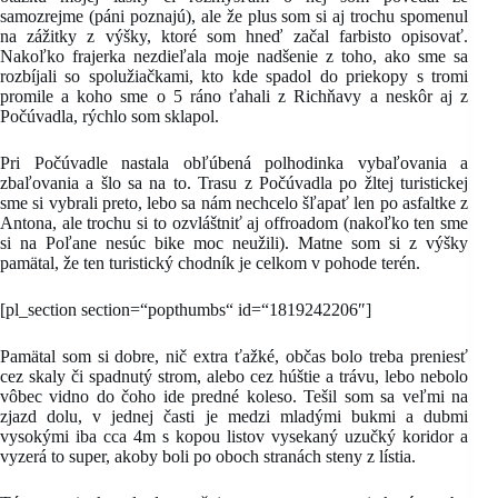
samozrejme (páni poznajú), ale že plus som si aj trochu spomenul
na zážitky z výšky, ktoré som hneď začal farbisto opisovať.
Nakoľko frajerka nezdieľala moje nadšenie z toho, ako sme sa
rozbíjali so spolužiačkami, kto kde spadol do priekopy s tromi
promile a koho sme o 5 ráno ťahali z Richňavy a neskôr aj z
Počúvadla, rýchlo som sklapol.
Pri Počúvadle nastala obľúbená polhodinka vybaľovania a
zbaľovania a šlo sa na to. Trasu z Počúvadla po žltej turistickej
sme si vybrali preto, lebo sa nám nechcelo šľapať len po asfaltke z
Antona, ale trochu si to ozvláštniť aj offroadom (nakoľko ten sme
si na Poľane nesúc bike moc neužili). Matne som si z výšky
pamätal, že ten turistický chodník je celkom v pohode terén.
[pl_section section=“popthumbs“ id=“1819242206″]
Pamätal som si dobre, nič extra ťažké, občas bolo treba preniesť
cez skaly či spadnutý strom, alebo cez húštie a trávu, lebo nebolo
vôbec vidno do čoho ide predné koleso. Tešil som sa veľmi na
zjazd dolu, v jednej časti je medzi mladými bukmi a dubmi
vysokými iba cca 4m s kopou listov vysekaný uzučký koridor a
vyzerá to super, akoby boli po oboch stranách steny z lístia.