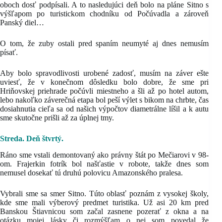
oboch dosť podpísali. A to nasledujúci deň bolo na pláne Sitno s
výšľapom po turistickom chodníku od Počúvadla a zároveň
Panský diel…
O tom, že zuby ostali pred spaním neumyté aj dnes nemusím
písať.
Aby bolo spravodlivosti urobené zadosť, musím na záver ešte
uviesť, že v konečnom dôsledku bolo dobre, že sme pri
Hriňovskej priehrade počúvli miestneho a šli až po hotel autom,
lebo nakoľko záverečná etapa bol peší výlet s bikom na chrbte, čas
dosiahnutia cieľa sa od našich výpočtov diametrálne líšil a k autu
sme skutočne prišli až za úplnej tmy.
Streda. Deň štvrtý.
Ráno sme vstali demontovaný ako právny štát po Mečiarovi v 98-
om. Frajerkin fotrík bol našťastie v robote, takže dnes som
nemusel dosekať tú druhú polovicu Amazonského pralesa.
Vybrali sme sa smer Sitno. Túto oblasť poznám z vysokej školy,
kde sme mali výberový predmet turistika. Už asi 20 km pred
Banskou Štiavnicou som začal zasnene pozerať z okna a na
otázku mojej lásky či rozmýšľam o nej som povedal že