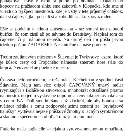
pobajkovali trasy v okolí, a potom po hodinách makania do
kopcov na pražiacom slnku sme zakotvili v Klopačke, kde sme si
vliezli do tej špeci miestnosti, kde je vždy v lete príjemný chládok,
dali si čajíky, fajku, pospali si a zobudili sa ako znovuzrodení.
Ešte sa podelím s jednou skúsenosťou – raz som si tam zabudol
buffku, čo som zistil až po návrate do Bratislavy. Napísal som do
čajovne, či ju náhodou nenašli. Na druhý deň mi prišla prvou
triedou poštou ZADARMO. Neskutočné na naše pomery.
Tretím zaujímavým miestom v Štiavnici je Tyrkysové jazero, ktoré
je kúsok cesty od Trojičného námestia smerom hore stále do
kopca. Neuveriteľne poetické miesto.
Čo zasa nedoporučujem, je reštaurácia Kachelman v spodnej časti
Štiavnice. Majú tam síce origoš ČAPOVANÝ tmavý radler
(vynikajúci s Bošáčkou slivovicou, mnohokrát odskúšané priamo
na mieste), no jedlo vyslovene odporné a ceny takmer rovnaké ako
v centre BA. Dali sme im šancu už viackrát, ale aby honosne sa
tváriaca reštika s tomu zodpovedajúcimi cenami za „bryndzové
halušky“ vydávala nejaké práškové žmolky s lacným syrokrémom
a slaninou spečenou na uhoľ.. To už je trochu moc.
Frajerka mala tagliatelle s nejakou syrovo-smotanovou omáčkou,