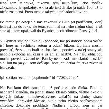
lebo som fajnovka, nikomu tým neublížim, lebo zvyšok
zákazníkov je spokojný. Ak sa ale takých ako ja nájde 100, už to
niečo znamená. Preto treba o takýchto prípadoch hovoriť.
Po tomto jedle-nejedle sme zakotvili v Bille pri parižáčiku, ktorý
jem asi raz do roka, ale teraz som mal na neho riadnu chuť, a už
sme aj autom upaľovali do Bystrice, nech stihneme Panský diel.
V Bystrici sme boli okolo 6 poobede, tak po dohode padla voľba
ísť hore na Šachtičky autom a odtiaľ bikom. Úprimne musím
povedať, že sme to brali trochu ako nepoctivé z našej strany ale
nebolo skutočne ani času a už ani síl nazbyt. Na našu obhajobu
musím povedať, že ani ten Panský nebol zadarmo, skutočne už len
s dušou na jazyku som došľapal hore, chuderka frajerka záver už
len tlačila.
[pl_section section=“popthumbs“ id=“708527626″]
Na Panskom diele sme boli až počas západu Slnka. Bola to
nádherná scenéria, na jednej strane klesalo Slnko, všetko okolo v
teplých farbách oranžovočervené, zatiaľčo na druhej strane
vychádzal obrovský Mesiac, okolo neho všetko oceľovomodré
chladné, dokonalé protiklady. Nádhera. Urobil som aj pár