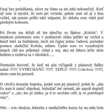
Ozaj bez preháňania, záver na Sitno sa mi zdal nekonečný. Keď
už som si myslel, že som pri vrchole, pekne som už aj z lesa
vyšiel, tak potom prišlo také stúpanie, že oblohu som videl pod
predným kolesom.
Pri živote ma držali už len tabuľky so šípkou „Kofola“. V
nejakom polotranze som v pražiacom slnku prišiel na vrchol a
hneď letel za bufetárom, nech mi čapne jednu ľadovú, poriadne
peniacu sladučkú Kofolu, mňam. Úplne som vo vysušených
ústach cítil ten príjemný chlad z nej, ako mi hltavo tečie dolu
hrdlom a rozlieva sa v útrobách….
Nemusím hovoriť, že keď mi pán výčapník z plastovej flašky
nalial !!!!!! VYPRCHANÚ !!!!!! TEPLÚ !!!!!! Cola-locu !!!!!!,
skoro som ho prerazil.
O chvíľu dorazila frajerka, podal som jej plastový pohár že „aha
čo som ti zatiaľ objednal, bohužiaľ iné nemali, ale aspoň doplníš
cukor“ a „nie, len pi zlatko, ja ti to nechám celé, ty to potrebuješ
viac“.
Win – win situácia, lektorka z mediačného kurzu by na mňa bola