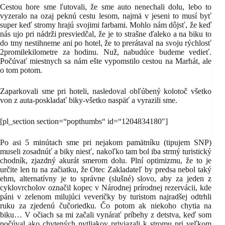
Cestou hore sme ľutovali, že sme auto nenechali dolu, lebo to
vyzeralo na ozaj peknú cestu lesom, najmä v jeseni to musí byť
super keď stromy hrajú svojimi farbami. Mohlo nám dôjsť, že keď
nás ujo pri nádrži presviedčal, že je to strašne ďaleko a na biku to
do tmy nestihneme ani po hotel, že to prerátaval na svoju rýchlosť
2promilekilometre za hodinu. Nuž, nabudúce budeme vedieť.
Počúvať miestnych sa nám ešte vypomstilo cestou na Marhát, ale
o tom potom.
Zaparkovali sme pri hoteli, nasledoval obľúbený kolotoč všetko
von z auta-poskladať biky-všetko naspäť a vyrazili sme.
[pl_section section=“popthumbs“ id=“1204834180″]
Po asi 5 minútach sme pri nejakom pamätníku (tipujem SNP)
museli zosadnúť a biky niesť, nakoľko tam bol iba strmý turistický
chodník, zjazdný akurát smerom dolu. Plní optimizmu, že to je
určite len tu na začiatku, že Otec Zakladateľ by predsa nebol taký
ehm, alternatívny je to správne (slušné) slovo, aby za jeden z
cyklovrcholov označil kopec v Národnej prírodnej rezervácii, kde
páni v zelenom milujúci veveričky by turistom najradšej odtrhli
ruku za zjedenú čučoriedku. Čo potom ak niekoho chytia na
biku… V očiach sa mi začali vynárať príbehy z detstva, keď som
počúval ako chytených pytliakov priviazali k stromu pri veľkom