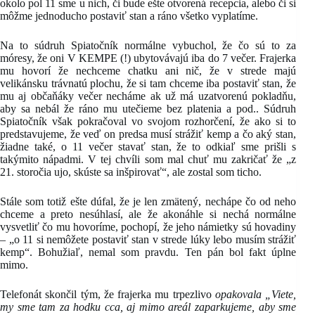
okolo pol 11 sme u nich, či bude ešte otvorená recepcia, alebo či si
môžme jednoducho postaviť stan a ráno všetko vyplatíme.
Na to súdruh Spiatočník normálne vybuchol, že čo sú to za
móresy, že oni V KEMPE (!) ubytovávajú iba do 7 večer. Frajerka
mu hovorí že nechceme chatku ani nič, že v strede majú
velikánsku trávnatú plochu, že si tam chceme iba postaviť stan, že
mu aj občaňáky večer necháme ak už má uzatvorenú pokladňu,
aby sa nebál že ráno mu utečieme bez platenia a pod.. Súdruh
Spiatočník však pokračoval vo svojom rozhorčení, že ako si to
predstavujeme, že veď on predsa musí strážiť kemp a čo aký stan,
žiadne také, o 11 večer stavať stan, že to odkiaľ sme prišli s
takýmito nápadmi. V tej chvíli som mal chuť mu zakričať že „z
21. storočia ujo, skúste sa inšpirovať“, ale zostal som ticho.
Stále som totiž ešte dúfal, že je len zmätený, nechápe čo od neho
chceme a preto nesúhlasí, ale že akonáhle si nechá normálne
vysvetliť čo mu hovoríme, pochopí, že jeho námietky sú hovadiny
– „o 11 si nemôžete postaviť stan v strede lúky lebo musím strážiť
kemp“. Bohužiaľ, nemal som pravdu. Ten pán bol fakt úplne
mimo.
Telefonát skončil tým, že frajerka mu trpezlivo
opakovala „Viete,
my sme tam za hodku cca, aj mimo areál zaparkujeme, aby sme