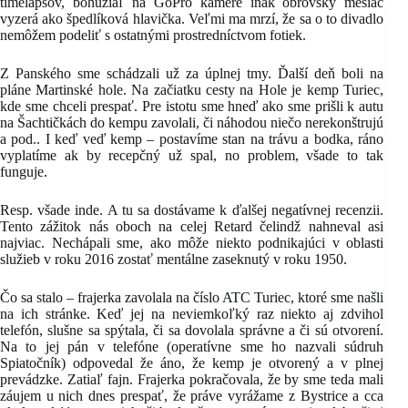
timelapsov, bohužiaľ na GoPro kamere inak obrovský mesiac
vyzerá ako špedlíková hlavička. Veľmi ma mrzí, že sa o to divadlo
nemôžem podeliť s ostatnými prostredníctvom fotiek.
Z Panského sme schádzali už za úplnej tmy. Ďalší deň boli na
pláne Martinské hole. Na začiatku cesty na Hole je kemp Turiec,
kde sme chceli prespať. Pre istotu sme hneď ako sme prišli k autu
na Šachtičkách do kempu zavolali, či náhodou niečo nerekonštrujú
a pod.. I keď veď kemp – postavíme stan na trávu a bodka, ráno
vyplatíme ak by recepčný už spal, no problem, všade to tak
funguje.
Resp. všade inde. A tu sa dostávame k ďalšej negatívnej recenzii.
Tento zážitok nás oboch na celej Retard čelindž nahneval asi
najviac. Nechápali sme, ako môže niekto podnikajúci v oblasti
služieb v roku 2016 zostať mentálne zaseknutý v roku 1950.
Čo sa stalo – frajerka zavolala na číslo ATC Turiec, ktoré sme našli
na ich stránke. Keď jej na neviemkoľký raz niekto aj zdvihol
telefón, slušne sa spýtala, či sa dovolala správne a či sú otvorení.
Na to jej pán v telefóne (operatívne sme ho nazvali súdruh
Spiatočník) odpovedal že áno, že kemp je otvorený a v plnej
prevádzke. Zatiaľ fajn. Frajerka pokračovala, že by sme teda mali
záujem u nich dnes prespať, že práve vyrážame z Bystrice a cca