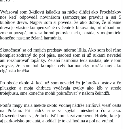
Vyfasoval som 3-kilovú kálačku na rúčke dlhšej ako Procházkov
nos keď odpovedá novinárom (samozrejme pravdu) a asi 5
kubíkov dreva. Najprv som si povedal že ako dobre, že rúbanie
dreva je vlastne kompenzačné cvičenie k bikovaniu, pri rúbaní pre
zmenu pozapájam zasa hornú polovicu tela, paráda, v mojom tele
konečne nastane želaná harmónia.
Skutočnosť sa od mojich predstáv mierne líšila. Ako som bol ráno
komplet zodraný do pol pása, naobed som si už rukami nevedel
ani rozšnurovať topánky. Želaná harmónia teda nastala, ale v tom
zmysle, že som bol komplet celý harmonicky rozšľahaný ako
cigánska hračka.
Po obede okolo 4, keď už som nevedel čo je bruško prstov a čo
pľuzgier, a moja chrbtica vydávala zvuky ako kĺb v strede
trolejbusu, sme konečne mohli pokračovať v našom čelindži.
Podľa mapy mala niekde okolo vodnej nádrže Hriňová viesť cesta
na Poľanu. Pri nádrži sme sa spýtali miestneho čo a ako.
Dozvedeli sme sa, že treba ísť hore k zatvorenému Hotelu, kde je
aj parkovisko pre autá, a odtiaľ je to asi hodina a pol na vrchol.