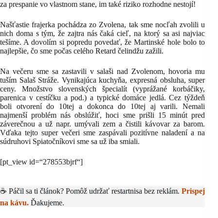
za prespanie vo vlastnom stane, im také riziko rozhodne nestojí!
Našťastie frajerka pochádza zo Zvolena, tak sme nocľah zvolili u
nich doma s tým, že zajtra nás čaká cieľ, na ktorý sa asi najviac
tešíme. A dovolím si popredu povedať, že Martinské hole bolo to
najlepšie, čo sme počas celého Retard čelindžu zažili.
Na večeru sme sa zastavili v salaši nad Zvolenom, hovoria mu
tuším Salaš Stráže. Vynikajúca kuchyňa, expresná obsluha, super
ceny. Množstvo slovenských špecialít (vyprážané korbáčiky,
parenica v cestíčku a pod.) a typické domáce jedlá. Cez týždeň
boli otvorení do 10tej a dokonca do 10tej aj varili. Nemali
najmenší problém nás obslúžiť, hoci sme prišli 15 minút pred
záverečnou a už napr. umývali zem a čistili kávovar za barom.
Vďaka tejto super večeri sme zaspávali pozitívne naladení a na
súdruhovi Spiatočníkovi sme sa už iba smiali.
[pt_view id=“278553bjrf“]
☕ Páčil sa ti článok? Pomôž udržať restartnisa bez reklám.
Prispej
na kávu.
Ďakujeme.