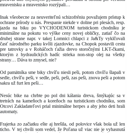
mravenisku a mravenisko rozrýpali…
Inak všeobecne za neuveriteľnú schizofréniu považujem prístup k
ochrane prírody u nás. Prespanie niekde v doline pri plesách, resp.
jazda na biku po VYCHODENOM turistickom chodníku je
minimálne na pokutu vo výške ceny novej obličky, zatiaľ čo na
druhej strane napr. v takej Lomnici chlapci z Ja&Ty vyklčovali
časť národného parku kvôli zjazdovke, na Chopok postavili cestu
pre tatrovky a v Roháčoch ťažia drevo storočnými LKT-čkami,
ktorým z hydraulických hadíc strieka non-stop olej na všetky
strany… Dáva to zmysel, nie?
Od pamätníka sme biky chvíľu niesli peši, potom chvíľu šlapali v
sedle, chvíľu peši, v sedle, peši, peši, zas peši, znova peši a potom
sakra už furt len peši…
Nesúc bike na chrbte po pol dni kálania dreva, šmýkajúc sa v
tretrách na kameňoch a koreňoch na turistickom chodníku, som
Otcovi Zakladateľovi prial minimálne herpes a aby jeho deti hrali
automaty.
Frajerka zo začiatku ešte aj hrešila, od polovice však bola už len
ticho. V tej chvíli som vedel, že Poľana už viac nie je vyhasnutá