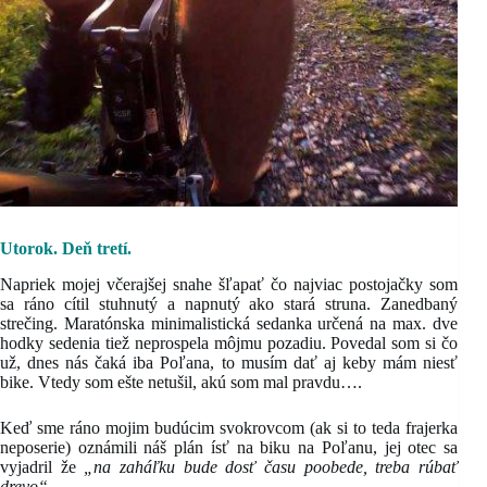
Utorok. Deň tretí.
Napriek mojej včerajšej snahe šľapať čo najviac postojačky som
sa ráno cítil stuhnutý a napnutý ako stará struna. Zanedbaný
strečing. Maratónska minimalistická sedanka určená na max. dve
hodky sedenia tiež neprospela môjmu pozadiu. Povedal som si čo
už, dnes nás čaká iba Poľana, to musím dať aj keby mám niesť
bike. Vtedy som ešte netušil, akú som mal pravdu….
Keď sme ráno mojim budúcim svokrovcom (ak si to teda frajerka
neposerie) oznámili náš plán ísť na biku na Poľanu, jej otec sa
vyjadril že
„na zaháľku bude dosť času poobede, treba rúbať
drevo“.