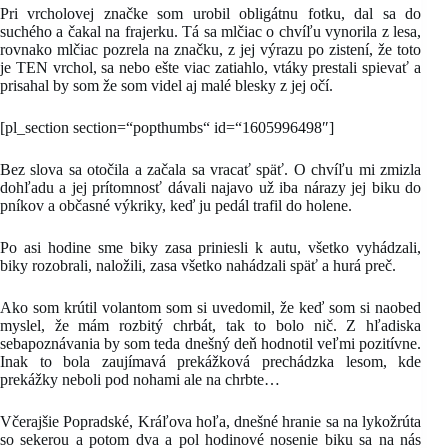
Pri vrcholovej značke som urobil obligátnu fotku, dal sa do
suchého a čakal na frajerku. Tá sa mlčiac o chvíľu vynorila z lesa,
rovnako mlčiac pozrela na značku, z jej výrazu po zistení, že toto
je TEN vrchol, sa nebo ešte viac zatiahlo, vtáky prestali spievať a
prisahal by som že som videl aj malé blesky z jej očí.
[pl_section section=“popthumbs“ id=“1605996498″]
Bez slova sa otočila a začala sa vracať späť. O chvíľu mi zmizla
dohľadu a jej prítomnosť dávali najavo už iba nárazy jej biku do
pníkov a občasné výkriky, keď ju pedál trafil do holene.
Po asi hodine sme biky zasa priniesli k autu, všetko vyhádzali,
biky rozobrali, naložili, zasa všetko nahádzali späť a hurá preč.
Ako som krútil volantom som si uvedomil, že keď som si naobed
myslel, že mám rozbitý chrbát, tak to bolo nič. Z hľadiska
sebapoznávania by som teda dnešný deň hodnotil veľmi pozitívne.
Inak to bola zaujímavá prekážková prechádzka lesom, kde
prekážky neboli pod nohami ale na chrbte…
Včerajšie Popradské, Kráľova hoľa, dnešné hranie sa na lykožrúta
so sekerou a potom dva a pol hodinové nosenie biku sa na nás