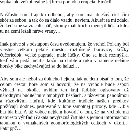
sopka, ale veľmi reálne jej hrozí poriadna erupcia. Emócií.
Našťastie som frajerku odbehol, aby som mal dnešný cieľ čím
skôr za sebou, a tak čo sa dialo vzadu, neviem. Akurát sa mi zdalo,
že keď sme sa vracali späť, stromy mali trochu menej ihličia a kde-
tu na zemi ležali mŕtve vrany…
Inak práve si s odstupom času uvedomujem, že vrchol Poľany bol
vlastne celkom pekné miesto, roztrúsené borovice, kríčky
čučoriedok, veľké paprade, malé lúčky. Ono sa inak rozmýšľa,
keď vám pedál netrhá kožu na chrbte a ruku v ramene neláme
horský bike zachytávajúci sa do haluzí…
Aby som ale nebol za úplneho hejtera, tak nejdem písať o tom, že
celom cestou hore som si hovoril, že na vrchole bude aspoň
výhľad na okolie, uvidím ten kraj farbisto opisovaný už
národnými buditeľmi v mnohých básňach, s rázovitou panorámou
a rázovitými ľuďmi, kde kultúrne tradície našich predkov
prežívajú dodnes, pestované v lone samotnej prírody, kde …bla
bla bla bla. A už vôbec nejdem hovoriť o tom, že na vrchole ma
namiesto výhľadu čakala nevýrazná čistinka s jednou informačnou
tabuľou o vymakaných geomorfologických celkoch v okolí…
Fakt ppč…