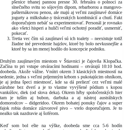
pšenice trhanej pannou presne 30. februára o polnoci za
slnečného svitu so sójovým dipom, rebarborou a mangovo-
pašternákovou penou, ale majú aj veľmi zaujímavé domáce
jogurty a milkshake-y tisícerakých kombinácií a chutí. Fakt
doporučujem nebáť sa experimentovať. Personál je rovnako
ako všetci hisperi a huliči veľmi ochotný poradiť, usmerniť,
pokecať.
Tretia vec čím sú zaujímaví sú ich toalety – neexistuje totiž
žiadne iné prevedenie hajzlov, ktoré by bolo nevkusnejšie a
ktoré by sa im menej hodilo do koncepcie podniku.
Druhým zaujímavým miestom v Štiavnici je čajovňa Klopačka.
Začína to pri vstupe otváracími hodinami – otvárajú 10:10 hod.
doobeda. Akože vážne. Vnútri okrem 3 klasických miestností na
sedenie, jedna s veľmi príjemným krbom s pukotajúcim ohníkom,
je aj jedna špeci miestnosť, kde sa dá preliezť cez veľmi malé
zárubne bez dverí a je to vlastne vyvýšené pódium s kopou
vankúšov, diek (od slova deka). Okrem hŕby spoločenských hier
tam je tuším aj bubon, darbuka a aj nástroj austrálskych
domorodcov – didgeridoo. Okrem bohatej ponuky čajov a super
fajok robia domáce zázvorové pivo – vrelo doporučujem. Je to
nealko tak nazdravie aj šoférom.
Keď som bol ešte na výške, doobeda sme cca 5-6 hodín