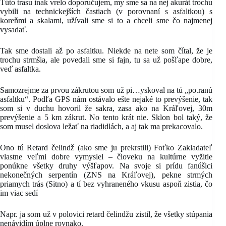
Túto trasu inak vrelo doporučujem, my sme sa na nej akurát trochu
vybili na technickejších častiach (v porovnaní s asfaltkou) s
koreňmi a skalami, užívali sme si to a chceli sme čo najmenej
vysadať.
Tak sme dostali až po asfaltku. Niekde na nete som čítal, že je
trochu strmšia, ale povedali sme si fajn, tu sa už pošľape dobre,
veď asfaltka.
Samozrejme za prvou zákrutou som už pi…yskoval na tú „po.ranú
asfaltku“. Podľa GPS nám ostávalo ešte nejaké to prevýšenie, tak
som si v duchu hovoril že sakra, zasa ako na Kráľovej, 30m
prevýšenie a 5 km zákrut. No tento krát nie. Sklon bol taký, že
som musel doslova ležať na riadidlách, a aj tak ma prekacovalo.
Ono tú Retard čelindž (ako sme ju prekrstili) Foťko Zakladateľ
vlastne veľmi dobre vymyslel – človeku na kultúrne vyžitie
ponúkne všetky druhy výšľapov. Na svoje si prídu fanúšici
nekonečných serpentín (ZNS na Kráľovej), pekne strmých
priamych trás (Sitno) a tí bez vyhraneného vkusu aspoň zistia, čo
im viac sedí
Napr. ja som už v polovici retard čelindžu zistil, že všetky stúpania
nenávidím úplne rovnako.