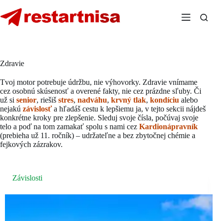
Skip
to
content
Zdravie
Tvoj motor potrebuje údržbu, nie výhovorky. Zdravie vnímame
cez osobnú skúsenosť a overené fakty, nie cez prázdne sľuby. Či
už si
senior
, riešiš
stres
,
nadváhu
,
krvný tlak
,
kondíciu
alebo
nejakú
závislosť
a hľadáš cestu k lepšiemu ja, v tejto sekcii nájdeš
konkrétne kroky pre zlepšenie. Sleduj svoje čísla, počúvaj svoje
telo a poď na tom zamakať spolu s nami cez
Kardionápravník
(prebieha už 11. ročník) – udržateľne a bez zbytočnej chémie a
fejkových zázrakov.
Závislosti