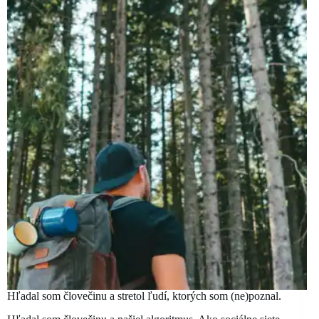
Hľadal som človečinu a stretol ľudí, ktorých som (ne)poznal.