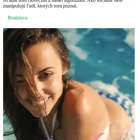
Hľadal som človečinu a našiel algoritmus. Ako sociálne siete
manipulujú ľudí, ktorých som poznal.
Bratislava