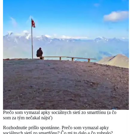
Prečo som vymazal apky sociálnych sietí zo smartfónu (a čo
som za tým nečakal nájsť)
Rozhodnutie prišlo spontánne. Prečo som vymazal apky
sociálnych sietí zo smartfónu? Čo mi to dalo a čo zobralo?