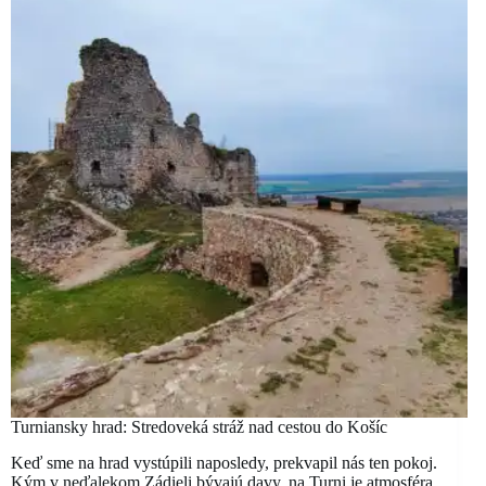
Turniansky hrad: Stredoveká stráž nad cestou do Košíc
Keď sme na hrad vystúpili naposledy, prekvapil nás ten pokoj.
Kým v neďalekom Zádieli bývajú davy, na Turni je atmosféra