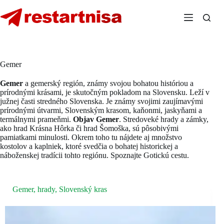
Skip
to
content
Gemer
Gemer
a gemerský región, známy svojou bohatou históriou a
prírodnými krásami, je skutočným pokladom na Slovensku. Leží v
južnej časti stredného Slovenska. Je známy svojimi zaujímavými
prírodnými útvarmi, Slovenským krasom, kaňonmi, jaskyňami a
termálnymi prameňmi.
Objav Gemer
. Stredoveké hrady a zámky,
ako hrad Krásna Hôrka či hrad Šomoška, sú pôsobivými
pamiatkami minulosti. Okrem toho tu nájdete aj množstvo
kostolov a kaplniek, ktoré svedčia o bohatej historickej a
náboženskej tradícii tohto regiónu. Spoznajte Gotickú cestu.
Gemer
,
hrady
,
Slovenský kras