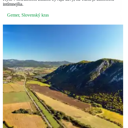
intímnejšia.
Gemer
,
Slovenský kras