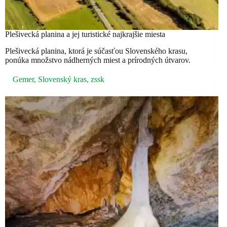
Plešivecká planina a jej turistické najkrajšie miesta
Plešivecká planina, ktorá je súčasťou Slovenského krasu,
ponúka množstvo nádherných miest a prírodných útvarov.
Gemer
,
Slovenský kras
,
zssk