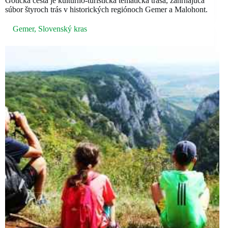
Gotická cesta je kultúrno-turistická tematická trasa, zahŕňajúca
súbor štyroch trás v historických regiónoch Gemer a Malohont.
Gemer
,
Slovenský kras