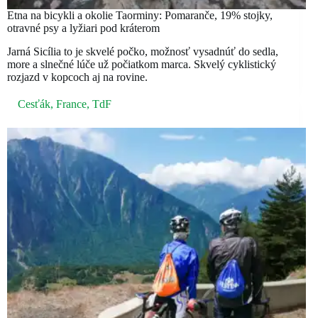
Etna na bicykli a okolie Taorminy: Pomaranče, 19% stojky,
otravné psy a lyžiari pod kráterom
Jarná Sicília to je skvelé počko, možnosť vysadnúť do sedla,
more a slnečné lúče už počiatkom marca. Skvelý cyklistický
rozjazd v kopcoch aj na rovine.
Cesťák
,
France
,
TdF