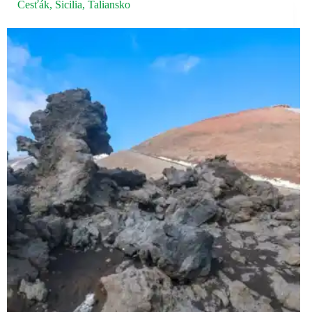
Cesťák
,
Sicilia
,
Taliansko