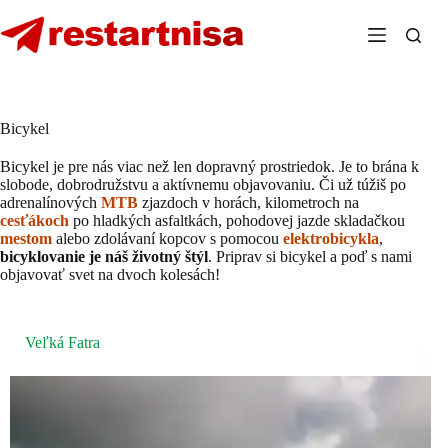
Skip
to
content
Bicykel
Bicykel je pre nás viac než len dopravný prostriedok. Je to brána k
slobode, dobrodružstvu a aktívnemu objavovaniu. Či už túžiš po
adrenalínových
MTB
zjazdoch v horách, kilometroch na
cesťákoch
po hladkých asfaltkách, pohodovej jazde skladačkou
mestom
alebo zdolávaní kopcov s pomocou
elektrobicykla
,
bicyklovanie je náš životný štýl
. Priprav si bicykel a poď s nami
objavovať svet na dvoch kolesách!
Veľká Fatra