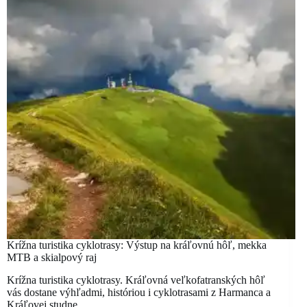
Krížna turistika cyklotrasy: Výstup na kráľovnú hôľ, mekka
MTB a skialpový raj
Krížna turistika cyklotrasy. Kráľovná veľkofatranských hôľ
vás dostane výhľadmi, históriou i cyklotrasami z Harmanca a
Kráľovej studne.