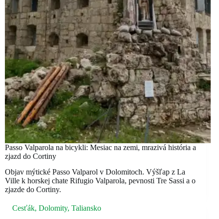
Passo Valparola na bicykli: Mesiac na zemi, mrazivá história a
zjazd do Cortiny
Objav mýtické Passo Valparol v Dolomitoch. Výšľap z La
Ville k horskej chate Rifugio Valparola, pevnosti Tre Sassi a o
zjazde do Cortiny.
Cesťák
,
Dolomity
,
Taliansko