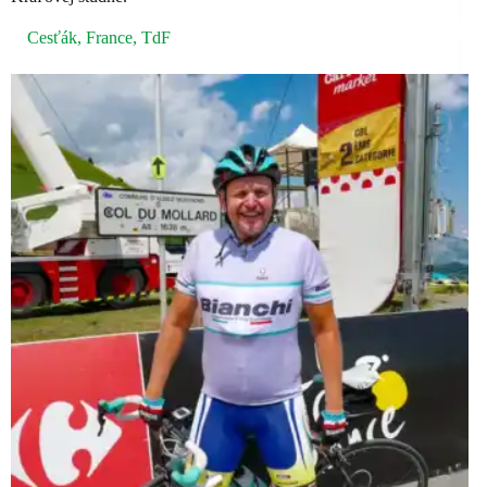
Cesťák
,
France
,
TdF