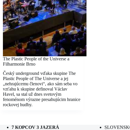
The Plastic People of the Universe a
Filharmonie Brno
Český underground vďaka skupine The
Plastic People of The Universe a jej
„nehrajúcemu členovi“, ako sám seba vo
vzťahu k skupine definoval Václav
Havel, sa stal už dnes svetovým
fenoménom výrazne presahujúcim hranice
rockovej hudby.
7 KOPCOV 3 JAZERÁ
SLOVENSK