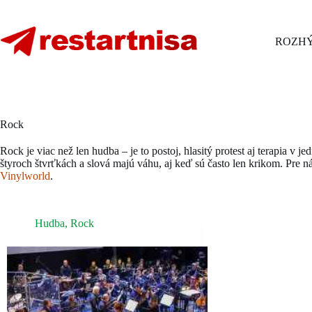
Skip
to
content
ROZHÝ
Rock
Rock je viac než len hudba – je to postoj, hlasitý protest aj terapia v 
štyroch štvrťkách a slová majú váhu, aj keď sú často len krikom. Pre nás
Vinylworld
.
Hudba
,
Rock