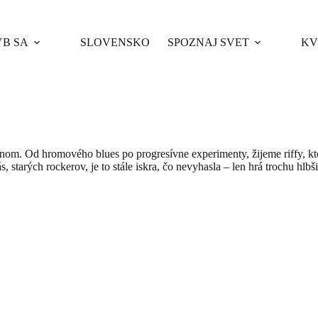
B SA
SLOVENSKO
SPOZNAJ SVET
KV
jednom. Od hromového blues po progresívne experimenty, žijeme riffy, kto
, starých rockerov, je to stále iskra, čo nevyhasla – len hrá trochu hlb