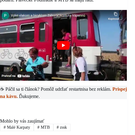
☕ Páčil sa ti článok? Pomôž udržať restartnisa bez reklám.
Prispej
na kávu.
Ďakujeme.
Mohlo by vás zaujímať
#
Malé Karpaty
#
MTB
#
zssk