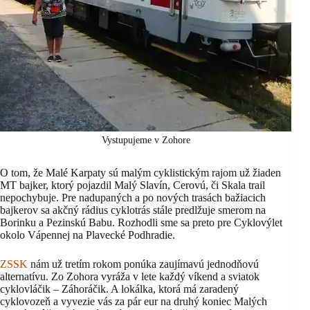
Vystupujeme v Zohore
O tom, že Malé Karpaty sú malým cyklistickým rajom už žiaden
MT bajker, ktorý pojazdil Malý Slavín, Cerovú, či Skala trail
nepochybuje. Pre nadupaných a po nových trasách bažiacich
bajkerov sa akčný rádius cyklotrás stále predlžuje smerom na
Borinku a Pezinskú Babu. Rozhodli sme sa preto pre Cyklovýlet
okolo Vápennej na Plavecké Podhradie.
ZSSK
nám už tretím rokom ponúka zaujímavú jednodňovú
alternatívu. Zo Zohora vyráža v lete každý víkend a sviatok
cyklovláčik – Záhoráčik. A lokálka, ktorá má zaradený
cyklovozeň a vyvezie vás za pár eur na druhý koniec Malých