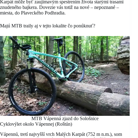
Karpát môže byť zaujímavým spestrením života starými trasami
znudeného bajkera. Dovezie vás totiž na nové – nepoznané –
miesta, do Plaveckého Podhradia.
Majú MTB traily aj v tejto lokalite čo ponúknuť?
MTB Vápenná zjazd do Sološnice
Cyklovýlet okolo Vápennej (Roštún)
Vápennú, tretí najvyšší vrch Malých Karpát (752 m n.m.), som