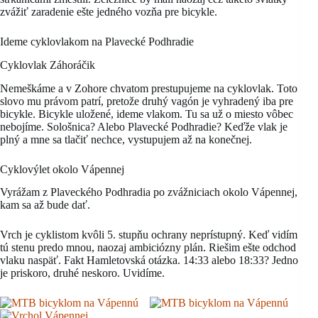
zvážiť zaradenie ešte jedného vozňa pre bicykle.
Ideme cyklovlakom na Plavecké Podhradie
Cyklovlak Záhoráčik
Nemeškáme a v Zohore chvatom prestupujeme na cyklovlak. Toto
slovo mu právom patrí, pretože druhý vagón je vyhradený iba pre
bicykle. Bicykle uložené, ideme vlakom. Tu sa už o miesto vôbec
nebojíme. Sološnica? Alebo Plavecké Podhradie? Keďže vlak je
plný a mne sa tlačiť nechce, vystupujem až na konečnej.
Cyklovýlet okolo Vápennej
Vyrážam z Plaveckého Podhradia po zvážniciach okolo Vápennej,
kam sa až bude dať.
Vrch je cyklistom kvôli 5. stupňu ochrany neprístupný. Keď vidím
tú stenu predo mnou, naozaj ambiciózny plán. Riešim ešte odchod
vlaku naspäť. Fakt Hamletovská otázka. 14:33 alebo 18:33? Jedno
je priskoro, druhé neskoro. Uvidíme.