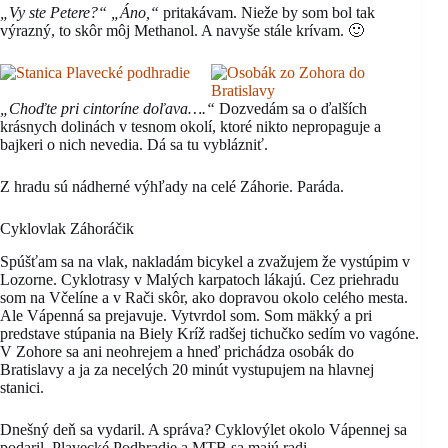
„Vy ste Petere?“ „Áno,“
pritakávam. Nieže by som bol tak
výrazný, to skôr môj Methanol. A navyše stále krívam. 🙂
„Choďte pri cintoríne doľava….“
Dozvedám sa o ďalších
krásnych dolinách v tesnom okolí, ktoré nikto nepropaguje a
bajkeri o nich nevedia. Dá sa tu vyblázniť.
Z hradu sú nádherné výhľady na celé Záhorie. Paráda.
Cyklovlak Záhoráčik
Spúšťam sa na vlak, nakladám bicykel a zvažujem že vystúpim v
Lozorne. Cyklotrasy v Malých karpatoch lákajú. Cez priehradu
som na Včelíne a v Rači skôr, ako dopravou okolo celého mesta.
Ale Vápenná sa prejavuje. Vytvrdol som. Som mäkký a pri
predstave stúpania na Biely Kríž radšej tichučko sedím vo vagóne.
V Zohore sa ani neohrejem a hneď prichádza osobák do
Bratislavy a ja za necelých 20 minút vystupujem na hlavnej
stanici.
Dnešný deň sa vydaril. A správa? Cyklovýlet okolo Vápennej sa
podaril. Plavecké Podhradie a MTB sa majú radi.