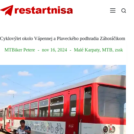
Skip
to
content
Cyklovýlet okolo Vápennej a Plaveckého podhradia Záhoráčikom
MTBiker Petere
nov 16, 2024
Malé Karpaty
,
MTB
,
zssk