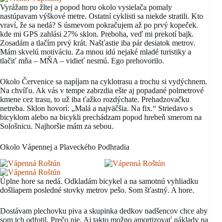
Vyrážam po žltej a popod horu okolo vysielača pomaly
nastúpavam výškové metre. Ostatní cyklisti sa niekde stratili. Kto
vraví, že sa nedá? S úsmevom pokračujem až po prvý kopeček.
kde mi GPS zahlási 27% sklon. Preboha, veď mi prekotí bajk.
Zosadám a tlačím prvý krát. Našťastie iba pár desiatok metrov.
Mám skvelú motiváciu. Za mnou idú nejaké mladé turistiky a
tlačiť mňa – MŇA – vidieť nesmú. Ego prehovorilo.
Okolo Červenice sa napíjam na cyklotrasu a trochu si vydýchnem.
Na chvíľu. Ak vás v tempe zabrzdia ešte aj popadané polmetrové
kmene cez trasu, to už iba ťažko rozdýchate. Prehadzovačku
netreba. Sklon hovorí: „Malá a najväčšia. Na fix.“ Striedavo s
bicyklom alebo na bicykli prechádzam popod hrebeň smerom na
Sološnicu. Najhoršie mám za sebou.
Okolo Vápennej a Plaveckého Podhradia
Úplne hore sa nedá. Odkladám bicykel a na samotnú vyhliadku
došliapem posledné stovky metrov pešo. Som šťastný. A hore.
Dostávam plechovku piva a skupinka dedkov nadšencov chce aby
som ich odfotil. Prečo nie. Aj takto možno amortizovať náklady na