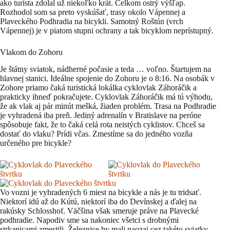
ako turista zdolal už niekoľko krát. Celkom ostrý výšľap.
Rozhodol som sa preto vyskúšať, trasy okolo Vápennej a
Plaveckého Podhradia na bicykli. Samotný Roštún (vrch
Vápennej) je v piatom stupni ochrany a tak bicyklom neprístupný.
Vlakom do Zohoru
Je štátny sviatok, nádherné počasie a teda … voľno. Štartujem na
hlavnej stanici. Ideálne spojenie do Zohoru je o 8:16. Na osobák v
Zohore priamo čaká turistická lokálka cyklovlak Záhoráčik a
prakticky ihneď pokračujete. Cyklovlak Záhoráčik má tú výhodu,
že ak vlak aj pár minút mešká, žiaden problém. Trasa na Podhradie
je vyhradená iba preň. Jediný adrenalín v Bratislave na peróne
spôsobuje fakt, že to čaká celá rota neistých cyklistov. Chceš sa
dostať do vlaku? Prídi včas. Zmestíme sa do jedného vozňa
určeného pre bicykle?
Vo vozni je vyhradených 6 miest na bicykle a nás je tu tridsať.
Niektorí idú až do Kútú, niektorí iba do Devínskej a ďalej na
rakúsky Schlosshof. Väčšina však smeruje práve na Plavecké
podhradie. Napodiv sme sa nakoniec všetci s drobnými
strkanicami zmestili. Železnice by mali naozaj cez takéto sviatky