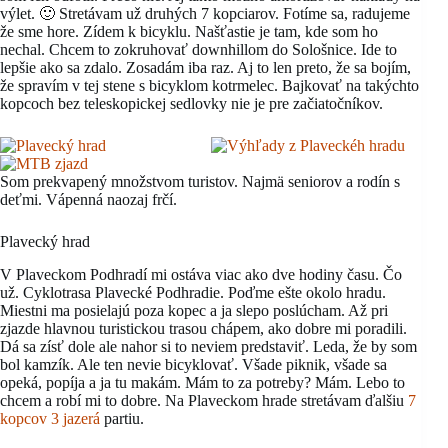
výlet. 🙂 Stretávam už druhých 7 kopciarov. Fotíme sa, radujeme
že sme hore. Zídem k bicyklu. Našťastie je tam, kde som ho
nechal. Chcem to zokruhovať downhillom do Sološnice. Ide to
lepšie ako sa zdalo. Zosadám iba raz. Aj to len preto, že sa bojím,
že spravím v tej stene s bicyklom kotrmelec. Bajkovať na takýchto
kopcoch bez teleskopickej sedlovky nie je pre začiatočníkov.
Som prekvapený množstvom turistov. Najmä seniorov a rodín s
deťmi. Vápenná naozaj frčí.
Plavecký hrad
V Plaveckom Podhradí mi ostáva viac ako dve hodiny času. Čo
už. Cyklotrasa Plavecké Podhradie. Poďme ešte okolo hradu.
Miestni ma posielajú poza kopec a ja slepo poslúcham. Až pri
zjazde hlavnou turistickou trasou chápem, ako dobre mi poradili.
Dá sa zísť dole ale nahor si to neviem predstaviť. Leda, že by som
bol kamzík. Ale ten nevie bicyklovať. Všade piknik, všade sa
opeká, popíja a ja tu makám. Mám to za potreby? Mám. Lebo to
chcem a robí mi to dobre. Na Plaveckom hrade stretávam ďalšiu
7
kopcov 3 jazerá
partiu.