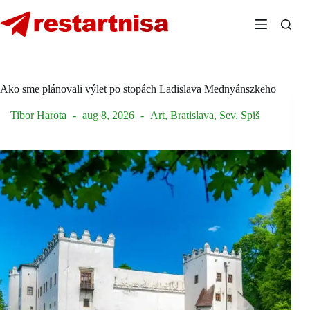
Skip
to
content
Ako sme plánovali výlet po stopách Ladislava Mednyánszkeho
Tibor Harota
aug 8, 2026
Art
,
Bratislava
,
Sev. Spiš