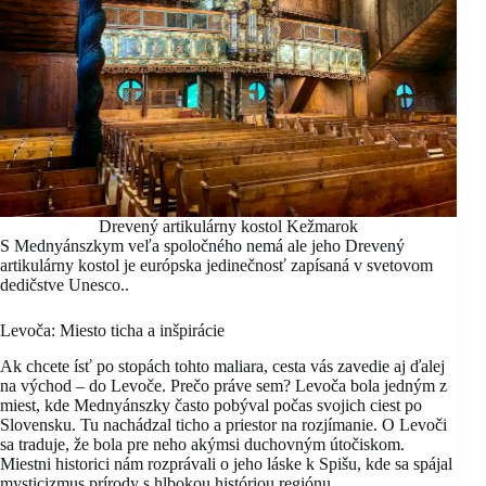
Drevený artikulárny kostol Kežmarok
S Mednyánszkym veľa spoločného nemá ale jeho Drevený
artikulárny kostol je európska jedinečnosť zapísaná v svetovom
dedičstve Unesco..
Levoča: Miesto ticha a inšpirácie
Ak chcete ísť po stopách tohto maliara, cesta vás zavedie aj ďalej
na východ – do Levoče. Prečo práve sem? Levoča bola jedným z
miest, kde Mednyánszky často pobýval počas svojich ciest po
Slovensku. Tu nachádzal ticho a priestor na rozjímanie. O Levoči
sa traduje, že bola pre neho akýmsi duchovným útočiskom.
Miestni historici nám rozprávali o jeho láske k Spišu, kde sa spájal
mysticizmus prírody s hlbokou históriou regiónu.