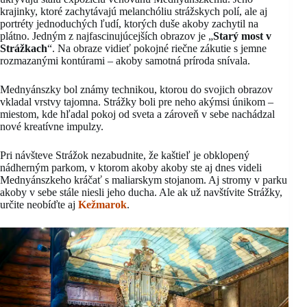
krajinky, ktoré zachytávajú melanchóliu strážskych polí, ale aj
portréty jednoduchých ľudí, ktorých duše akoby zachytil na
plátno. Jedným z najfascinujúcejších obrazov je „
Starý most v
Strážkach
“. Na obraze vidieť pokojné riečne zákutie s jemne
rozmazanými kontúrami – akoby samotná príroda snívala.
Mednyánszky bol známy technikou, ktorou do svojich obrazov
vkladal vrstvy tajomna. Strážky boli pre neho akýmsi únikom –
miestom, kde hľadal pokoj od sveta a zároveň v sebe nachádzal
nové kreatívne impulzy.
Pri návšteve Strážok nezabudnite, že kaštieľ je obklopený
nádherným parkom, v ktorom akoby akoby ste aj dnes videli
Mednyánszkeho kráčať s maliarskym stojanom. Aj stromy v parku
akoby v sebe stále niesli jeho ducha. Ale ak už navštívite Strážky,
určite neobíďte aj
Kežmarok
.