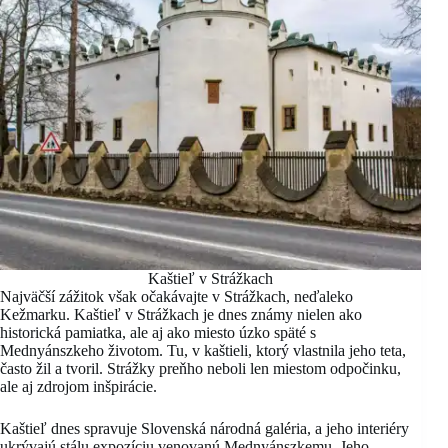
Kaštieľ v Strážkach
Najväčší zážitok však očakávajte v Strážkach, neďaleko
Kežmarku. Kaštieľ v Strážkach je dnes známy nielen ako
historická pamiatka, ale aj ako miesto úzko späté s
Mednyánszkeho životom. Tu, v kaštieli, ktorý vlastnila jeho teta,
často žil a tvoril. Strážky preňho neboli len miestom odpočinku,
ale aj zdrojom inšpirácie.
Kaštieľ dnes spravuje Slovenská národná galéria, a jeho interiéry
ukrývajú stálu expozíciu venovanú Mednyánszkemu. Jeho