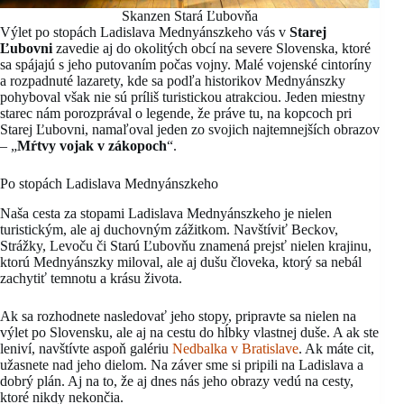
Skanzen Stará Ľubovňa
Výlet po stopách Ladislava Mednyánszkeho vás v
Starej
Ľubovni
zavedie aj do okolitých obcí na severe Slovenska, ktoré
sa spájajú s jeho putovaním počas vojny. Malé vojenské cintoríny
a rozpadnuté lazarety, kde sa podľa historikov Mednyánszky
pohyboval však nie sú príliš turistickou atrakciou. Jeden miestny
starec nám porozprával o legende, že práve tu, na kopcoch pri
Starej Ľubovni, namaľoval jeden zo svojich najtemnejších obrazov
– „
Mŕtvy vojak v zákopoch
“.
Po stopách Ladislava Mednyánszkeho
Naša cesta za stopami Ladislava Mednyánszkeho je nielen
turistickým, ale aj duchovným zážitkom. Navštíviť Beckov,
Strážky, Levoču či Starú Ľubovňu znamená prejsť nielen krajinu,
ktorú Mednyánszky miloval, ale aj dušu človeka, ktorý sa nebál
zachytiť temnotu a krásu života.
Ak sa rozhodnete nasledovať jeho stopy, pripravte sa nielen na
výlet po Slovensku, ale aj na cestu do hĺbky vlastnej duše. A ak ste
leniví, navštívte aspoň galériu
Nedbalka v Bratislave
. Ak máte cit,
užasnete nad jeho dielom. Na záver sme si pripili na Ladislava a
dobrý plán. Aj na to, že aj dnes nás jeho obrazy vedú na cesty,
ktoré nikdy nekončia.