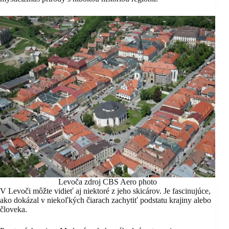
Levoča zdroj CBS Aero photo
V Levoči môžte vidieť aj niektoré z jeho skicárov. Je fascinujúce,
ako dokázal v niekoľkých čiarach zachytiť podstatu krajiny alebo
človeka.