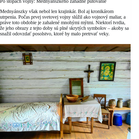
Po stopách vojny: Mednyánszkeho záhadné putovanie
Mednyánszky však nebol len krajinkár. Bol aj kronikárom
utrpenia. Počas prvej svetovej vojny slúžil ako vojnový maliar, a
práve toto obdobie je zahalené mnohými mýtmi. Niektorí tvrdia,
že jeho obrazy z tejto doby sú plné skrytých symbolov – akoby sa
snažil odovzdať posolstvo, ktoré by malo pretrvať veky.