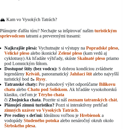
🏔️ Kam vo Vysokých Tatrách?
Plánujete ďalšiu túru? Nechajte sa inšpirovať našim
turistickým
sprievodcom
tatrami a preverenými trasami:
Najkrajšie plesá:
Vychutnajte si výstupy na
Popradské pleso
,
Velické pleso
alebo ikonické
Zelené pleso
(kam vedú aj
cyklotrasy) Ak hľadáte výhľady, skúste
Skalnaté pleso
priamo
pod Lomnickým štítom.
Dostupné štíty (bez vodcu):
S dobrou kondíciou zvládnete
legendárny
Kriváň
, panoramatický
Jahňací štít
alebo najvyšší
turistický bod 🥾
Rysy
.
Tatranské chaty:
Pre pohodový výlet odporúčame
Bílikovu
chatu
alebo
Chatu pod Soliskom
. Ak hľadáte vysokohorskú
klasiku, cieľom je
Téryho chata
či
Zbojnícka chata
. Pozrite si náš
zoznam tatranských chát
.
Plánuješ zimnú turistiku?
Pozri si interaktívny prehľad
zimných uzáver vo Vysokých Tatrách
.
Pre rodiny s deťmi:
Ideálnou voľbou je
Hrebienok
a
vodopády
Studeného potoka
alebo nenáročný okruh okolo
Štrbského plesa
.