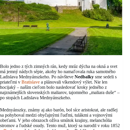
Bolo jedno z tých zimných rán, kedy mráz dýcha na okná a svet
má jemný nádych sépie, akoby ho namaľovala ruka samotného
Ladislava Mednyánszkeho. Po návšteve
Nedbalky
sme sedeli s
priateľmi v
Bratislave
a plánovali víkendový výlet. Nie len
hocijaký – naším cieľom bolo nasledovať kroky jedného z
najznámejších slovenských maliarov, tajomného „maliara duše“ –
po stopách Ladislava Mednyánszkeho.
Mednyánszky, známy aj ako barón, bol síce aristokrat, ale radšej
sa pohyboval medzi obyčajnými ľuďmi, tulákmi a vojnovými
obeťami. V jeho obrazoch ožíva smútok krajiny, melanchólia
stromov a ľudské osudy. Tento muž, ktorý sa narodil v roku 1852