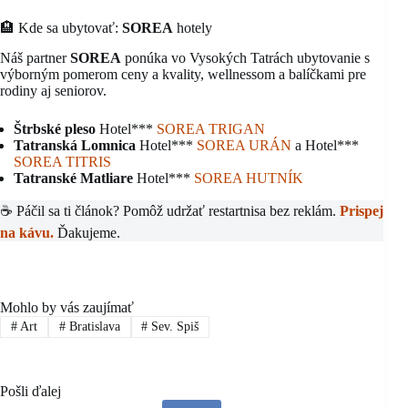
🏨 Kde sa ubytovať:
SOREA
hotely
Náš partner
SOREA
ponúka vo Vysokých Tatrách ubytovanie s
výborným pomerom ceny a kvality, wellnessom a balíčkami pre
rodiny aj seniorov.
Štrbské pleso
Hotel***
S
OREA TRIGAN
Tatranská Lomnica
Hotel***
SOREA URÁN
a Hotel***
SOREA TITRIS
Tatranské Matliare
Hotel***
SOREA HUTNÍK
☕ Páčil sa ti článok? Pomôž udržať restartnisa bez reklám.
Prispej
na kávu.
Ďakujeme.
Mohlo by vás zaujímať
#
Art
#
Bratislava
#
Sev. Spiš
Pošli ďalej