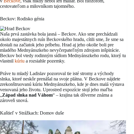
v
Beckove
, však nikdy nebol len maliar. Bol filozofom,
cestovateľom a milovníkom tajomného.
Beckov: Rodisko génia
Naša prvá zastávka bola jasná – Beckov. Ako sme prechádzali
okolo majestátnych ruín Beckovského hradu, cítili sme, že sme sa
dostali na začiatok jeho príbehu. Hrad aj jeho okolie boli pre
mladého Mednyánszkeho nevyčerpateľným zdrojom inšpirácie.
Beckov bol vtedy rodinným sídlom Mednyánszkeho rodu, ktorý tu
vlastnil
kúriu
a rozsiahle pozemky.
Práve tu mladý Ladislav pozoroval tie isté stromy a východy
slnka, ktoré neskôr prenášal na svoje plátna. V Beckove nájdete
zrekonštruovanú kúriu Mednyánszkeho, kde je dnes malá výstava
venovaná jeho životu. Uprostred expozície stojí jeho maľba
„
Západ slnka nad Váhom
“ – krajina tak dôverne známa a
zároveň snová.
Kaštieľ v Strážkach: Domov duše