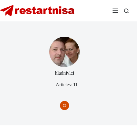
Skip
to
content
hladnivlci
Articles: 11