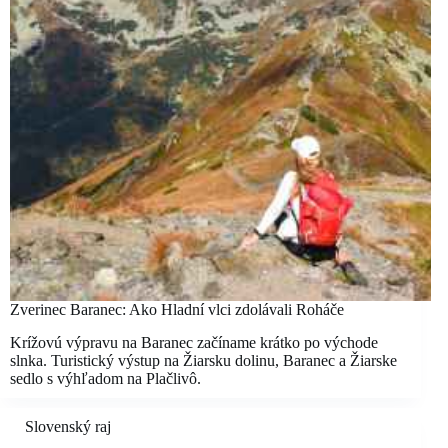
Zverinec Baranec: Ako Hladní vlci zdolávali Roháče
Krížovú výpravu na Baranec začíname krátko po východe
slnka. Turistický výstup na Žiarsku dolinu, Baranec a Žiarske
sedlo s výhľadom na Plačlivô.
Slovenský raj