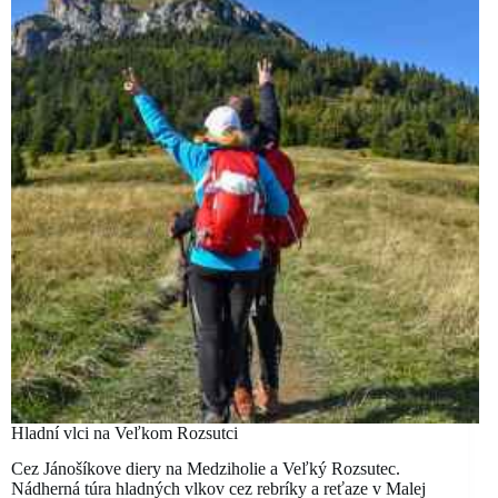
Hladní vlci na Veľkom Rozsutci
Cez Jánošíkove diery na Medziholie a Veľký Rozsutec.
Nádherná túra hladných vlkov cez rebríky a reťaze v Malej