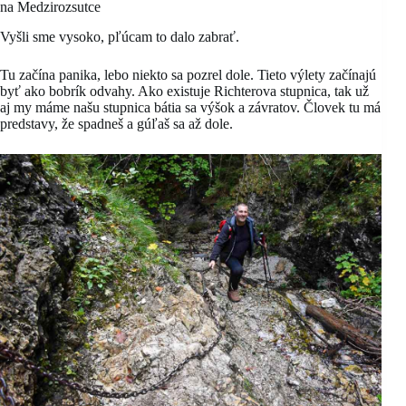
na Medzirozsutce
Vyšli sme vysoko, pľúcam to dalo zabrať.
Tu začína panika, lebo niekto sa pozrel dole. Tieto výlety začínajú
byť ako bobrík odvahy. Ako existuje Richterova stupnica, tak už
aj my máme našu stupnica bátia sa výšok a závratov. Človek tu má
predstavy, že spadneš a gúľaš sa až dole.