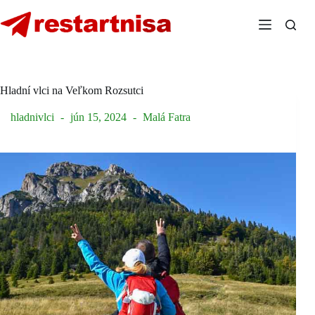
Skip
to
content
Hladní vlci na Veľkom Rozsutci
hladnivlci
jún 15, 2024
Malá Fatra