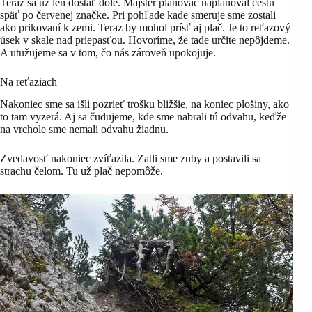
Teraz sa už len dostať dole. Majster plánovač naplánoval cestu
späť po červenej značke. Pri pohľade kade smeruje sme zostali
ako prikovaní k zemi. Teraz by mohol prísť aj plač. Je to reťazový
úsek v skale nad priepasťou. Hovoríme, že tade určite nepôjdeme.
A utužujeme sa v tom, čo nás zároveň upokojuje.
Na reťaziach
Nakoniec sme sa išli pozrieť trošku bližšie, na koniec plošiny, ako
to tam vyzerá. Aj sa čudujeme, kde sme nabrali tú odvahu, keďže
na vrchole sme nemali odvahu žiadnu.
Zvedavosť nakoniec zvíťazila. Zatli sme zuby a postavili sa
strachu čelom. Tu už plač nepomôže.