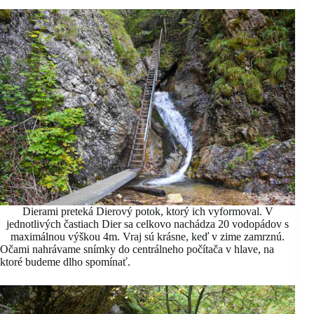
Dierami preteká Dierový potok, ktorý ich vyformoval. V
jednotlivých častiach Dier sa celkovo nachádza 20 vodopádov s
maximálnou výškou 4m. Vraj sú krásne, keď v zime zamrznú.
Očami nahrávame snímky do centrálneho počítača v hlave, na
ktoré budeme dlho spomínať.