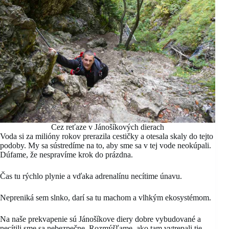
Cez reťaze v Jánošíkových dierach
Voda si za milióny rokov prerazila cestičky a otesala skaly do tejto
podoby. My sa sústredíme na to, aby sme sa v tej vode neokúpali.
Dúfame, že nespravíme krok do prázdna.
Čas tu rýchlo plynie a vďaka adrenalínu necítime únavu.
Nepreniká sem slnko, darí sa tu machom a vlhkým ekosystémom.
Na naše prekvapenie sú Jánošíkove diery dobre vybudované a
necítili sme sa nebezpečne. Rozmýšľame, ako tam vytrepali tie