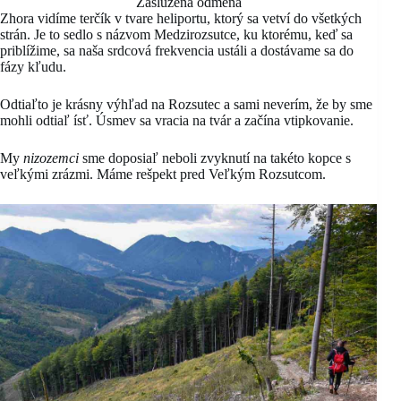
Zaslúžená odmena
Zhora vidíme terčík v tvare heliportu, ktorý sa vetví do všetkých
strán. Je to sedlo s názvom Medzirozsutce, ku ktorému, keď sa
priblížime, sa naša srdcová frekvencia ustáli a dostávame sa do
fázy kľudu.
Odtiaľto je krásny výhľad na Rozsutec a sami neverím, že by sme
mohli odtiaľ ísť. Úsmev sa vracia na tvár a začína vtipkovanie.
My
nizozemci
sme doposiaľ neboli zvyknutí na takéto kopce s
veľkými zrázmi. Máme rešpekt pred Veľkým Rozsutcom.