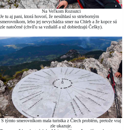
Na Veľkom Rozsutci
Je tu aj pani, ktorá hovorí, že nesúhlasí so strieborným
smerovníkom, lebo jej nevychádza smer na Chleb a že kopce sú
zle natočené (chvíľu sa vzdiališ a už dobiedzajú Češky).
S týmto smerovníkom mala turistka z Čiech problém, pretože vraj
zle ukazuje.