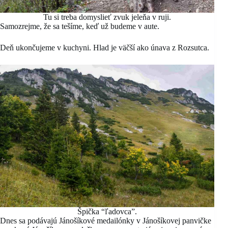
Tu si treba domyslieť zvuk jeleňa v ruji.
Samozrejme, že sa tešíme, keď už budeme v aute.
Deň ukončujeme v kuchyni. Hlad je väčší ako únava z Rozsutca.
Špička “ľadovca”.
Dnes sa podávajú Jánošíkové medailónky v Jánošíkovej panvičke