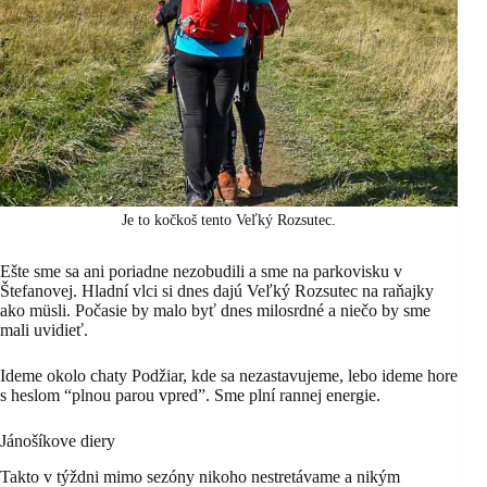
Je to kočkoš tento Veľký Rozsutec.
Ešte sme sa ani poriadne nezobudili a sme na parkovisku v
Štefanovej. Hladní vlci si dnes dajú Veľký Rozsutec na raňajky
ako müsli. Počasie by malo byť dnes milosrdné a niečo by sme
mali uvidieť.
Ideme okolo chaty Podžiar, kde sa nezastavujeme, lebo ideme hore
s heslom “plnou parou vpred”. Sme plní rannej energie.
Jánošíkove diery
Takto v týždni mimo sezóny nikoho nestretávame a nikým