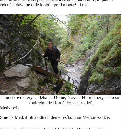
želená a dávame dole klobúk pred montážnikmi.
Jánošíkove diery sa delia na Dolné, Nové a Horné diery. Toto sú
konkrétne tie Horné, čo je aj vidieť.
Medziholie
Sme na Medziholí a odtiaľ ideme lesíkom na Medzirozsutce.