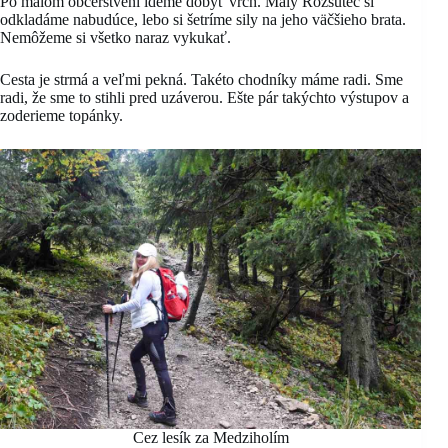
Po malom občerstvení ideme dobyť vrch. Malý Rozsutec si
odkladáme nabudúce, lebo si šetríme sily na jeho väčšieho brata.
Nemôžeme si všetko naraz vykukať.
Cesta je strmá a veľmi pekná. Takéto chodníky máme radi. Sme
radi, že sme to stihli pred uzáverou. Ešte pár takýchto výstupov a
zoderieme topánky.
Cez lesík za Medziholím