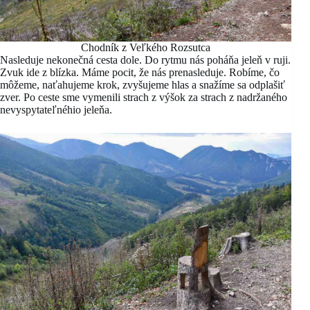
Chodník z Veľkého Rozsutca
Nasleduje nekonečná cesta dole. Do rytmu nás poháňa jeleň v ruji.
Zvuk ide z blízka. Máme pocit, že nás prenasleduje. Robíme, čo
môžeme, naťahujeme krok, zvyšujeme hlas a snažíme sa odplašiť
zver. Po ceste sme vymenili strach z výšok za strach z nadržaného
nevyspytateľnéhio jeleňa.