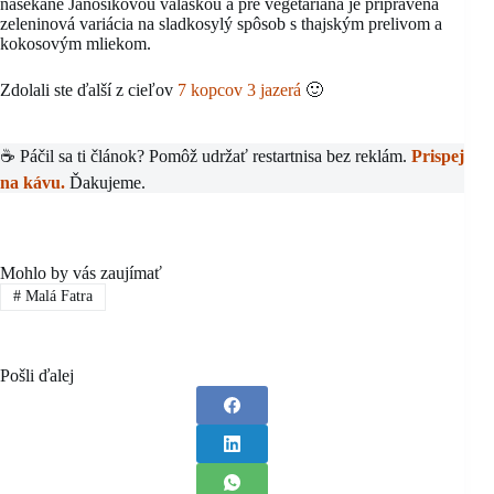
nasekané Jánošíkovou valaškou a pre vegetariána je pripravená
zeleninová variácia na sladkosylý spôsob s thajským prelivom a
kokosovým mliekom.
Zdolali ste ďalší z cieľov
7 kopcov 3 jazerá
🙂
☕ Páčil sa ti článok? Pomôž udržať restartnisa bez reklám.
Prispej
na kávu.
Ďakujeme.
Mohlo by vás zaujímať
#
Malá Fatra
Pošli ďalej