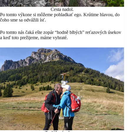
Cesta nadol.
Po tomto výkone si môžeme pohladkať ego. Krútime hlavou, do
čoho sme sa odvážili ísť.
Po tomto nás čaká ešte zopár “hodně blbých” reťazových úsekov
a keď toto prežijeme, máme vyhraté.