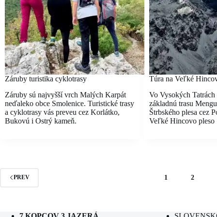
Záruby turistika cyklotrasy
Túra na Veľké Hincov
Záruby sú najvyšší vrch Malých Karpát
Vo Vysokých Tatrách
neďaleko obce Smolenice. Turistické trasy
základnú trasu Mengu
a cyklotrasy vás preveu cez Korlátko,
Štrbského plesa cez P
Bukovú i Ostrý kameň.
Veľké Hincovo pleso
1
2
PREV
7 KOPCOV 3 JAZERÁ
SLOVENSK