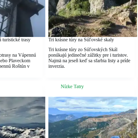
turistické trasy
Tri krásne túry na Súľovské skaly
Tri krásne túry zo Súľovských Skál
klotrasy na Vápennú
ponúkajú jedinečné zážitky pre i turistov.
alebo Plaveckom
Najmä na jeseň keď sa sfarbia listy a príde
pennú Roštún v
inverzia.
Nízke Tatry