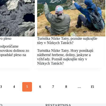
o pleso
Turistika Nízke Tatry, poznáte najkrajšie
túry v Nízkych Tatrách?
 odporúčame
sovskou dolinou zo
Turistika Nízke Tatry. Hory ponúkajú
opradské pleso na
nádherné hrebene, doliny, jaskyne a
výhľady. Poznáš najkrajšie túry v
Nízkych Tatrách?
3
4
5
6
7
8
…
15
O
RESTARTNISA