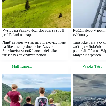
Výstup na Smrekovicu: ako som sa stratil
Roštún alebo Vápenná 
pri hľadaní na mape
cyklotrasy
Nájsť najlepší výstup na Smrekovicu nieje
Turistické trasy a cy
na Slovensku jednoduché. Názvom
začínajú v Sološnici 
Smrekovica sa totiž honosí niekoľko
podhradí. Túra na Vá
turisticky atraktívnych pohorí.
Malých Karpatoch.
Malé Karpaty
Vysoké Tatry