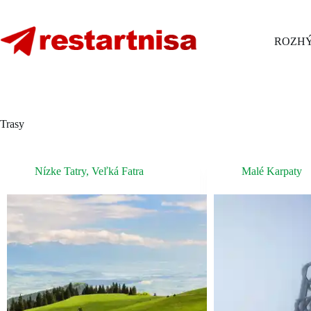
Skip
to
content
ROZHÝ
Trasy
Nízke Tatry
,
Veľká Fatra
Malé Karpaty