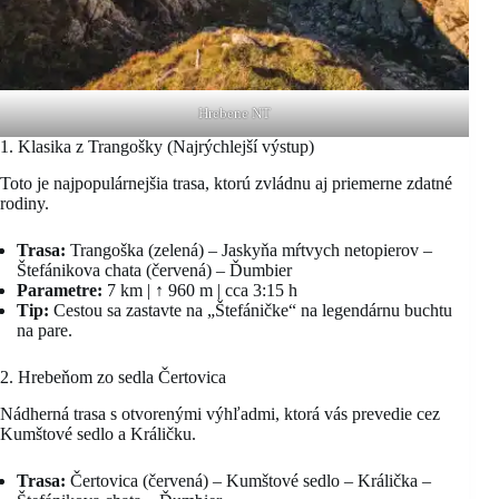
Hrebene NT
1. Klasika z Trangošky (Najrýchlejší výstup)
Toto je najpopulárnejšia trasa, ktorú zvládnu aj priemerne zdatné
rodiny.
Trasa:
Trangoška (zelená) – Jaskyňa mŕtvych netopierov –
Štefánikova chata (červená) – Ďumbier
Parametre:
7 km | ↑ 960 m | cca 3:15 h
Tip:
Cestou sa zastavte na „Štefáničke“ na legendárnu buchtu
na pare.
2. Hrebeňom zo sedla Čertovica
Nádherná trasa s otvorenými výhľadmi, ktorá vás prevedie cez
Kumštové sedlo a Králičku.
Trasa:
Čertovica (červená) – Kumštové sedlo – Králička –