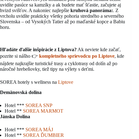
uvidíte pasúce sa kamzíky a ak budete mať šťastie, začujete aj
hvizd svišťov. A nakoniec najlepšie
kruhová panoráma:
. Z
vrcholu uvidíte prakticky všetky pohoria stredného a severného
Slovenska – od Vysokých Tatier až po maďarské kopce a Babiu
horu.
Hľadáte ďalšie inšpirácie z Liptova?
Ak neviete kde začať,
pozrite si nášho 👉
kompletného sprievodcu po Liptove
, kde
nájdete najkrajšie turistické trasy a cyklotrasy od dolín až po
náročné hrebeňovky, tiež tipy na výlety s deťmi.
SOREA hotely s wellness na
Liptove
Demänovská dolina
Hotel ***
SOREA SNP
Hotel **
SOREA MARMOT
Jánska Dolina
Hotel ***
SOREA MÁJ
Hotel **
SOREA ĎUMBIER