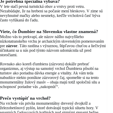
Je potrebná špeciálna výbava?
V lete stačí pevná turistická obuv a vrstvy proti vetru.
Nezabúdajte, že na hrebeni sa počasie mení bleskovo. V zime sú
nevyhnutné mačky alebo nesmeky, keďže vrcholová časť býva
často vyfúkaná do ľadu.
Viete, čo Ďumbier na Slovensku vlastne znamená?
Možno vás to prekvapí, ale názov nášho najvyššieho
nízkotatranského vrchu je archaickým slovenským pomenovaním
pre
zázvor
. Táto rastlina s výraznou, štipľavou chuťou a liečivými
účinkami sa u nás pod týmto názvom udomácnila už pred
storočiami.
Rovnako ako koreň ďumbiera (zázvoru) dokáže prebrať
organizmus, aj výstup na samotný vrchol Ďumbiera pôsobí na
turistov ako poriadna dávka energie a vitality. Ak vám teda
nabudúce niekto ponúkne zázvorový čaj, spomeňte si na tento
monumentálny žulový masív – obaja majú totiž spoločnú silu a
schopnosť poriadne vás „nakopnúť“.
Prečo vystúpiť na vrchol?
Na vrchole vás privíta monumentálny drevený dvojkríž a
železobetónový pylón, ktoré dotvárajú typickú siluetu hory. V
severných ľadovcových kotlinách pod strmými stenami bežne