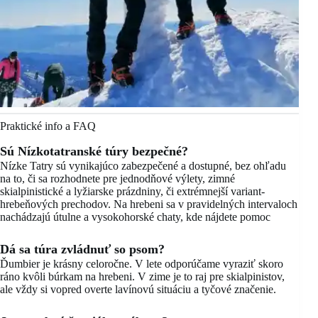
Praktické info a FAQ
Sú Nízkotatranské túry bezpečné?
Nízke Tatry sú vynikajúco zabezpečené a dostupné, bez ohľadu
na to, či sa rozhodnete pre jednodňové výlety, zimné
skialpinistické a lyžiarske prázdniny, či extrémnejší variant-
hrebeňových prechodov. Na hrebeni sa v pravidelných intervaloch
nachádzajú útulne a vysokohorské chaty, kde nájdete pomoc
Dá sa túra zvládnuť so psom?
Ďumbier je krásny celoročne. V lete odporúčame vyraziť skoro
ráno kvôli búrkam na hrebeni. V zime je to raj pre skialpinistov,
ale vždy si vopred overte lavínovú situáciu a tyčové značenie.