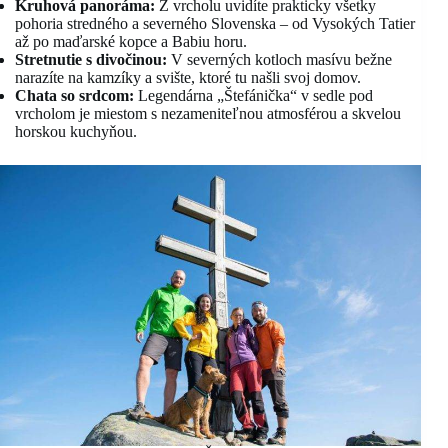
Kruhová panoráma:
Z vrcholu uvidíte prakticky všetky
pohoria stredného a severného Slovenska – od Vysokých Tatier
až po maďarské kopce a Babiu horu.
Stretnutie s divočinou:
V severných kotloch masívu bežne
narazíte na kamzíky a svište, ktoré tu našli svoj domov.
Chata so srdcom:
Legendárna „Štefánička“ v sedle pod
vrcholom je miestom s nezameniteľnou atmosférou a skvelou
horskou kuchyňou.