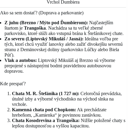
Vrchol Ďumbiera
Ako sa sem dostať? (Doprava a parkovanie)
Z juhu (Brezno / Mýto pod Ďumbierom):
Najčastejším
štartom je
Trangoška
. Nachádza sa tu veľké zberné
parkovisko, ktoré slúži ako vstupná brána k Štefánikovej chate.
Zo severu (Liptovský Mikuláš / Jasná):
Ideálna voľba pre
tých, ktorí chcú využiť lanovky alebo zažiť divokejšiu severnú
stranu z Demänovskej doliny (parkovisko Lúčky alebo Biela
Púť).
Vlak a autobus:
Liptovský Mikuláš aj Brezno sú výborne
prepojené s nástupnými bodmi pravidelnou autobusovou
dopravou.
Kde prespať?
Chata M. R. Štefánika (1 727 m):
Celoročná prevádzka,
útulné izby a výborné východisko na východ slnka na
vrchole.
Kamenná chata pod Chopkom:
Ak prechádzate
hrebeňom, „Kamienka“ je povinnou zastávkou.
Chata Kosodrevina a Trangoška:
Nižšie položené chaty s
lepšou dostupnosťou a vyššou kapacitou.