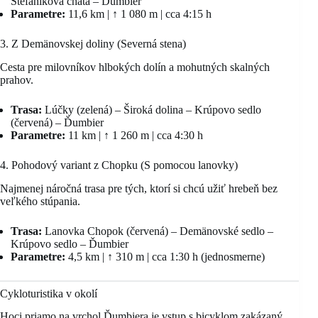
Štefánikova chata – Ďumbier
Parametre:
11,6 km | ↑ 1 080 m | cca 4:15 h
3. Z Demänovskej doliny (Severná stena)
Cesta pre milovníkov hlbokých dolín a mohutných skalných
prahov.
Trasa:
Lúčky (zelená) – Široká dolina – Krúpovo sedlo
(červená) – Ďumbier
Parametre:
11 km | ↑ 1 260 m | cca 4:30 h
4. Pohodový variant z Chopku (S pomocou lanovky)
Najmenej náročná trasa pre tých, ktorí si chcú užiť hrebeň bez
veľkého stúpania.
Trasa:
Lanovka Chopok (červená) – Demänovské sedlo –
Krúpovo sedlo – Ďumbier
Parametre:
4,5 km | ↑ 310 m | cca 1:30 h (jednosmerne)
Cykloturistika v okolí
Hoci priamo na vrchol Ďumbiera je vstup s bicyklom zakázaný,