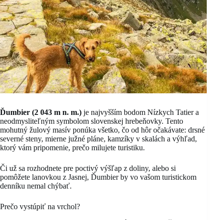
Ďumbier (2 043 m n. m.)
je najvyšším bodom Nízkych Tatier a
neodmysliteľným symbolom slovenskej hrebeňovky. Tento
mohutný žulový masív ponúka všetko, čo od hôr očakávate: drsné
severné steny, mierne južné pláne, kamzíky v skalách a výhľad,
ktorý vám pripomenie, prečo milujete turistiku.
Či už sa rozhodnete pre poctivý výšľap z doliny, alebo si
pomôžete lanovkou z Jasnej, Ďumbier by vo vašom turistickom
denníku nemal chýbať.
Prečo vystúpiť na vrchol?