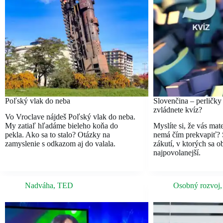
Poľský vlak do neba
Slovenčina – perličky
zvládnete kvíz?
Vo Vroclave nájdeš Poľský vlak do neba.
My zatiaľ hľadáme bieleho koňa do
Myslíte si, že vás mat
pekla. Ako sa to stalo? Otázky na
nemá čím prekvapiť? S
zamyslenie s odkazom aj do valala.
zákutí, v ktorých sa obč
najpovolanejší.
Nadváha
,
TED
Osobný rozvoj