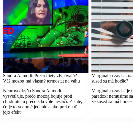
Sandra Aamodt: Prečo diéty zlyhávajú?
Marginálna závisť: nao
Váš mozog má vlastný termostat na váhu
sused sa má horšie?
Neurovedkyňa Sandra Aamodt
Marginálna závisť je 
vysvetľuje, prečo mozog bojuje proti
paradox: nemusíme sa 
chudnutiu a prečo sila vôle nestačí. Zistite,
že sused sa má horšie.
čo je to vedomé jedenie a ako prekonať
jojo efekt.