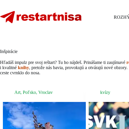
Skip
to
content
ROZHÝ
Inšpirácie
Hľadáš impulz pre svoj reštart? Tu ho nájdeš. Prinášame ti zaujímavé
r
i kvalitné
knihy
, pretože nás bavia, provokujú a otvárajú nové obzory
ceste cvrnklo do nosa.
Art
,
Poľsko
,
Vroclav
kvízy