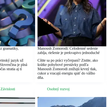
 z gramatiky,
Manoush Zomorodi: Celodenné sedenie
zabíja, riešenie je prekvapivo jednoduché
erinský jazyk už
Cítite sa po práci vyčerpaní? Zistite, ako
lovenčina je plná
krátke pohybové prestávky podľa
as stratia aj tí
Manoush Zomorodi znižujú krvný tlak,
cukor a vracajú energiu späť do vášho
dňa.
,
Závislosti
Osobný rozvoj