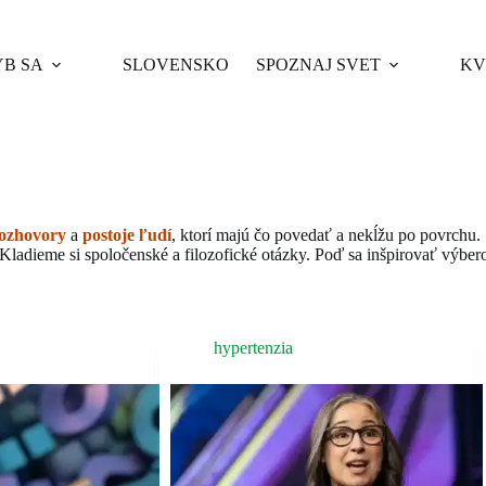
B SA
SLOVENSKO
SPOZNAJ SVET
KV
ozhovory
a
postoje ľudí
, ktorí majú čo povedať a nekĺžu po povrchu
. Kladieme si spoločenské a filozofické otázky. Poď sa inšpirovať výbe
hypertenzia