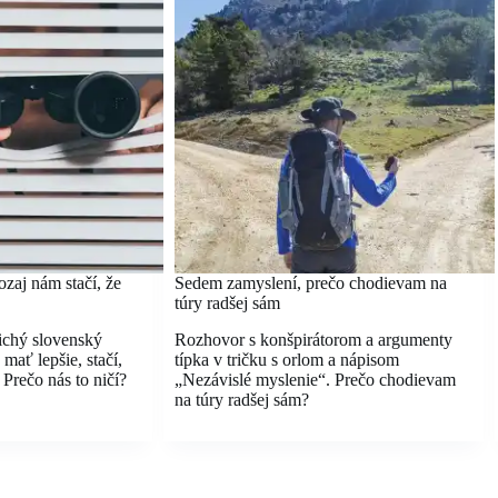
zaj nám stačí, že
Sedem zamyslení, prečo chodievam na
túry radšej sám
tichý slovenský
Rozhovor s konšpirátorom a argumenty
mať lepšie, stačí,
típka v tričku s orlom a nápisom
 Prečo nás to ničí?
„Nezávislé myslenie“. Prečo chodievam
na túry radšej sám?