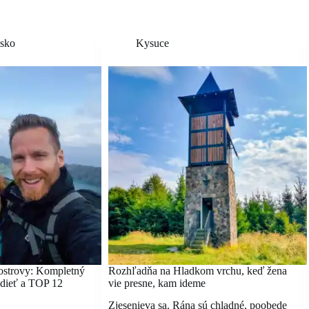
lsko
Kysuce
ostrovy: Kompletný
Rozhľadňa na Hladkom vrchu, keď žena
vidieť a TOP 12
vie presne, kam ideme
Zjesenieva sa. Rána sú chladné, poobede