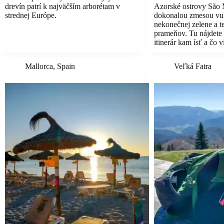
drevín patrí k najväčším arborétam v
Azorské ostrovy São 
strednej Európe.
dokonalou zmesou vul
nekonečnej zelene a 
prameňov. Tu nájdete
itinerár kam ísť a čo v
Mallorca
,
Spain
Veľká Fatra