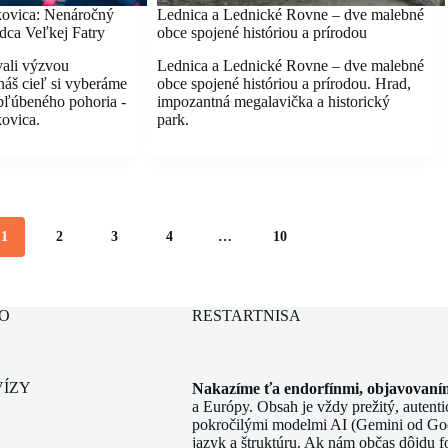
kovica: Nenáročný
Lednica a Lednické Rovne – dve malebné
rdca Veľkej Fatry
obce spojené históriou a prírodou
vali výzvou
Lednica a Lednické Rovne – dve malebné
náš cieľ si vyberáme
obce spojené históriou a prírodou. Hrad,
bľúbeného pohoria -
impozantná megalavička a historický
ovica.
park.
1
2
3
4
…
10
O
RESTARTNISA
VÍZY
Nakazíme ťa endorfínmi, objavovaním
a Európy. Obsah je vždy prežitý, autent
pokročilými modelmi AI (Gemini od Goo
jazyk a štruktúru. Ak nám občas dôjdu