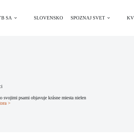
B SA
SLOVENSKO
SPOZNAJ SVET
KV
ci
so svojimi psami objavuje krásne miesta nielen
tora >