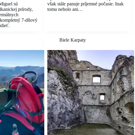
Miguel sú
však stále panuje príjemné počasie. Inak
kanickej prírody,
tomu nebolo ani…
termálnych
 kompletný 7-dňový
idieť.
Biele Karpaty