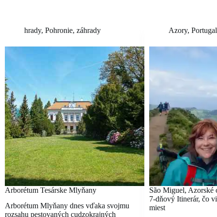
hrady
,
Pohronie
,
záhrady
Azory
,
Portuga
Arborétum Tesárske Mlyňany
São Miguel, Azorské 
7-dňový Itinerár, čo 
Arborétum Mlyňany dnes vďaka svojmu
miest
rozsahu pestovaných cudzokrajných