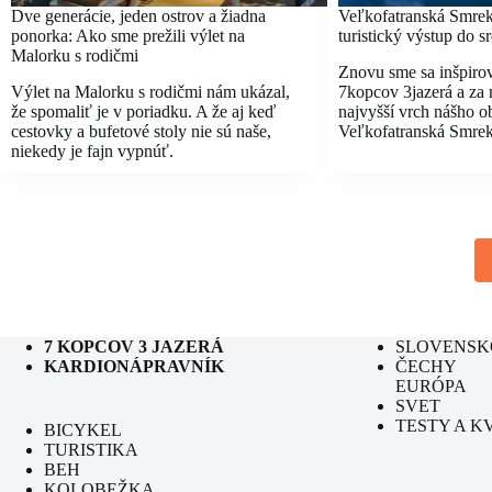
Dve generácie, jeden ostrov a žiadna
Veľkofatranská Smre
ponorka: Ako sme prežili výlet na
turistický výstup do s
Malorku s rodičmi
Znovu sme sa inšpiro
Výlet na Malorku s rodičmi nám ukázal,
7kopcov 3jazerá a za 
že spomaliť je v poriadku. A že aj keď
najvyšší vrch nášho o
cestovky a bufetové stoly nie sú naše,
Veľkofatranská Smrek
niekedy je fajn vypnúť.
7 KOPCOV 3 JAZERÁ
SLOVENSK
KARDIONÁPRAVNÍK
ČECHY
EURÓPA
SVET
TESTY A K
BICYKEL
TURISTIKA
BEH
KOLOBEŽKA