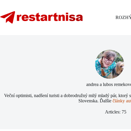
Skip
to
content
ROZHÝ
andrea a lubos remekov
Veční optimisti, nadšení turisti a dobrodružný milý mladý pár, ktorý 
Slovenska. Ďalšie
články au
Articles: 75