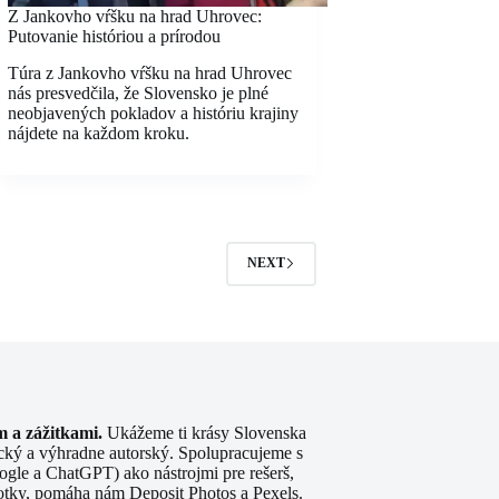
Z Jankovho vŕšku na hrad Uhrovec:
Putovanie históriou a prírodou
Túra z Jankovho vŕšku na hrad Uhrovec
nás presvedčila, že Slovensko je plné
neobjavených pokladov a históriu krajiny
nájdete na každom kroku.
NEXT
 a zážitkami.
Ukážeme ti krásy Slovenska
ický a výhradne autorský. Spolupracujeme s
gle a ChatGPT) ako nástrojmi pre rešerš,
 fotky, pomáha nám
Deposit Photos
a Pexels.