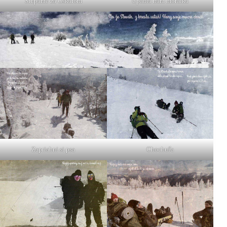
Stúpame za Oskarom
Upadla nám morálka
Zapriahni si psa
Chochuľa