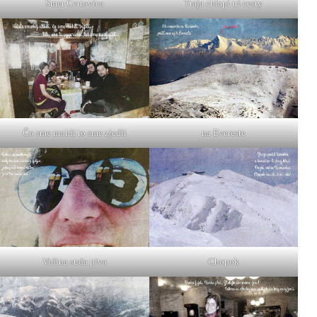
Smer Čertovica
Traja chlapi tri cesty
Čo sme mohli to sme zjedli
na Evereste
Vidina suda piva
Chopok