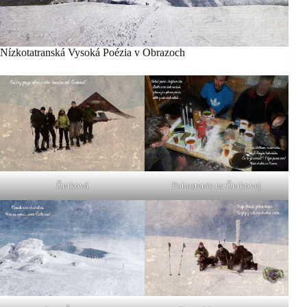
Nízkotatranská Vysoká Poézia v Obrazoch
Ďurková
Pohostenie na Ďurkovej