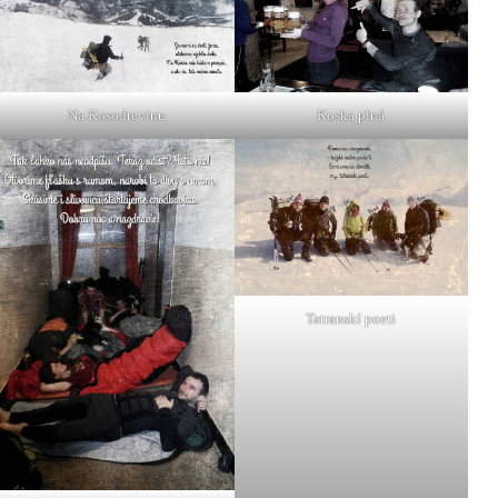
Na Kosodrevinu
Koska plná
Tatranskí poeti