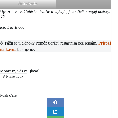
Útulňa Koska
Upozornenie:
Galériu chváľte a lajkujte, je to dielko mojej dcérky.
🙂
foto Luc Etovo
☕ Páčil sa ti článok? Pomôž udržať restartnisa bez reklám.
Prispej
na kávu.
Ďakujeme.
Mohlo by vás zaujímať
#
Nízke Tatry
Pošli ďalej