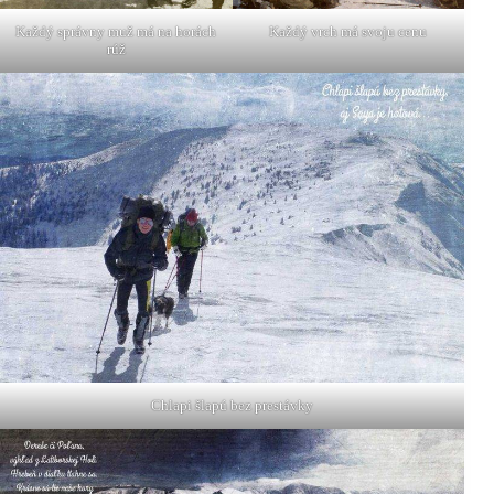
Každý správny muž má na horách
Každý vrch má svoju cenu
rúž
Chlapi šlapú bez prestávky