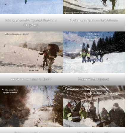
Nízkotatranská Vysoká Poézia v
Z zimnom tichu za brieždenia
Obrazoch
nevieme sa z miesta hnúť
Horomilná výprava