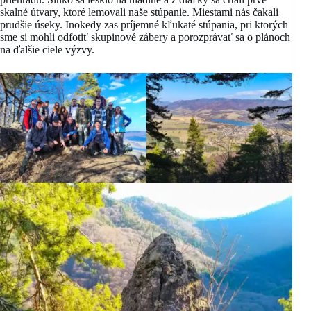
skalné útvary, ktoré lemovali naše stúpanie. Miestami nás čakali
prudšie úseky. Inokedy zas príjemné kľukaté stúpania, pri ktorých
sme si mohli odfotiť skupinové zábery a porozprávať sa o plánoch
na ďalšie ciele výzvy.