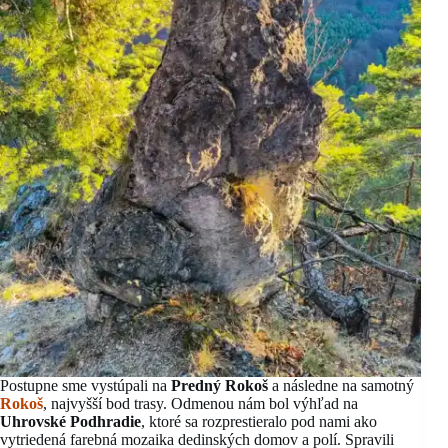
Postupne sme vystúpali na
Predný Rokoš
a následne na samotný
Rokoš
, najvyšší bod trasy. Odmenou nám bol výhľad na
Uhrovské Podhradie
, ktoré sa rozprestieralo pod nami ako
vytriedená farebná mozaika dedinských domov a polí. Spravili