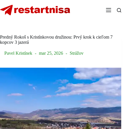
Skip
to
content
Predný Rokoš s Kristínkovou družinou: Prvý krok k cieľom 7
kopcov 3 jazerá
Pavel Kristínek
mar 25, 2026
Strážov