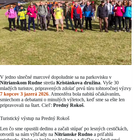
V jedno slnečné marcové dopoludnie sa na parkovisku v
Nitrianskom Rudne
stretla
Kristánkova družina
. Vyše 30
mladých turistov, pripravených zdolať prvú túru tohtoročnej výzvy
7 kopcov 3 jazerá 2026
. Atmosféra bola nabitá očakávaním,
smiechom a debatami o minulých výletoch, keď sme sa ešte len
pripravovali na štart. Cieľ:
Predný Rokoš
.
Turistický výstup na Predný Rokoš
Len čo sme opustili dedinu a začali stúpať po lesných cestičkách,
otvorili sa nám výhľady na
Nitrianske Rudno
a priľahlú
priehradu. Slnko sa lesklo na hladine a z diaľky sa črtali prvé