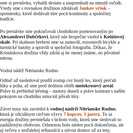
sme si prestávku, vybalili desiatu a zaspomínali na minulý ročník.
Vtedy sme s rovnakou družinou zdolávali
Jankov vŕšok
–
spomienky, ktoré dodávali túre pocit kontinuity a spoločnej
tradície.
Po prestávke sme pokračovali chodníkom pomenovaným po
Alexandrovi Dubčekovi
, ktorý nás bezpečne viedol k
Košútovej
skale
. Pri skalnom hrebeni sme sa zastavili, rozostavili bicykle a
turistické batohy a spravili si spoločnú fotografiu. Dôkaz, že
Kristánkova družina vždy zdolá aj tie menej známe, no pôvabné
miesta.
Vodná nádrž Nitrianske Rudno
Odtiaľ už nasledoval prudší zostup cez hustý les, ktorý preťali
lúky a polia, až sme pred dedinou obišli
motokrosový areál
.
Práve tu prebiehal tréning – motory duneli a práve kontrast s naším
pokojom na chodníku umocnil pôvab túry.
Záver trasy nás zaviedol k
vodnej nádrži Nitrianske Rudno
,
ktorá je oficiálnym cieľom výzvy
7 kopcov, 3 jazerá
. Tu sa
energia družiny premiešala s tichom vody, ktorú sme sledovali so
zaslúženým obdivom. Odmenou bolo nielen pocit dokončenia, ale
aj večera v neďalekej reštaurácii a návrat domov už za tmy,