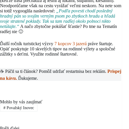
(keďže trasa prechádza aj lesmi aj lúkami, stúpaním, klesaním).
Neodporúčame však na cestu vyrážať veľmi neskoro. Na nete som
si totiž vygooglila nasledovné:
„Podľa povesti chodí posledný
hradný pán so svojím verným psom po zbytkoch hradu a hľadá
svoje stratené poklady. Tak sa tam radšej okolo polnoci nikto
netúlajte.“
A načo zbytočne pokúšať šťastie? Po tme na Tematín
radšej nie 🙂
Ďalší ročník turistickej výzvy
7 kopcov 3 jazerá
práve štartuje.
Opäť poskytuje 10 skvelých tipov na rodinné výlety a spoločné
zážitky s deťmi. Využite rodinné štartovné.
☕ Páčil sa ti článok? Pomôž udržať restartnisa bez reklám.
Prispej
na kávu.
Ďakujeme.
Mohlo by vás zaujímať
#
Považský Inovec
Pošli ďalej