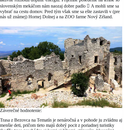
slovenským mekáčom nám naozaj dobre padlo  A mohli sme sa
vybrať na cestu domov. Pred tým však sme sa ešte zastavili v (pre
nás už známej) Hornej Dolnej a na ZOO farme Nový Zéland.
Záverečné hodnotenie:
Trasa z Bezovca na Tematín je nenáročná a v pohode ju zvládnu aj
menšie deti, pričom tieto majú dobrý pocit z poriadnej turistiky