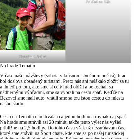
Pohľad na Váh
Tursitka s deťmi
Na hrade Tematín
V čase našej návštevy (sobota v krásnom slnečnom počasí), hrad
bol doslova obsadený turistami. Preto nás ani nelákalo zložiť sa tu
a ihneď po tom, ako sme si celý hrad obišli a pokochali sa
nádhernými výhľadmi, sme sa vybrali na cestu späť. Keďže na
Bezovci sme mali auto, vrátili sme sa tou istou cestou do miesta
nášho štartu.
Cesta na Tematín nám trvala cca jednu hodinu a rovnako aj späť.
Na hrade sme strávili asi 20 minút, takže tento výlet nás vyšiel
približne na 2,5 hodiny. Do tohto času však už nezarátavam čas,
ktorý sme strávili na Šport chate, kde sme sa po našej turistickej
aktivite rozhodli doplniť energiu. Príjemné posedenie na terase so