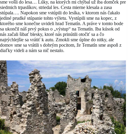
sme vošli do lesa… Lúky, na ktorých mi chýbal už iba domček pre
siedmich trpaslíkov, striedal les. Cesta mierne klesala a zasa
stúpala…. Napokon sme vstúpili do lesíka, v ktorom nás čakalo
jediné prudké stúpanie tohto výletu. Vystúpili sme na kopec, z
ktorého sme konečne uvideli hrad Tematín. A práve v tomto bode
sa ukončil náš prvý pokus o „výstup“ na Tematín. Iba kúsok od
nás začali šibať blesky, ktoré nás prinútili otočiť sa a čo
najrýchlejšie sa vrátiť k autu. Zmokli sme úplne do nitky, ale
domov sme sa vrátili s dobrým pocitom, že Tematín sme aspoň z
diaľky videli a nám sa nič nestalo.