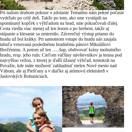
Pri našom druhom pokuse o zdolanie Tematínu nám pekné počasie
vydržalo po celý deň. Takže po tom, ako sme vystúpili na
spomínaný kopček s výhľadom na hrad, sme pokračovali ďalej.
Cesta viedla viac menej už len lesom a po hrebeni, takže aj
stúpanie a klesanie sa zmiernilo. Záverečný výstup priamo do
hradu už bol krátky. Pri samotnom vstupe do hradu nás zaujala
tabuľa venovaná poslednému hradnému pánovi Mikulášovi
Berčénimu. A potom už len …..šup, obdivovať krásy mohutného
hradu, resp. jeho ruín. Cieľom väčšiny návštevníkov ja terasa pod
najvyššou vežou, z ktorej je ďalší úžasný výhľad, tentokrát na
Považie, kde máte možnosť zahliadnuť nielen Nové mesto nad
Váhom, ale aj Piešťany a v diaľke aj atómovú elektráreň v
Jaslovských Bohuniciach.