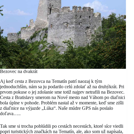
Bezovec na dvakrát
Aj keď cesta z Bezovca na Tematín patrí naozaj k tým
jednoduchším, nám sa ju podarilo celú zdolať až na druhýkrát. Pri
prvom pokuse o jej zdolanie sme totiž najprv netrafili na Bezovec.
Cesta z Bratislavy smerom na Nové mesto nad Váhom po diaľnici
bola úplne v pohode. Problém nastal až v momente, keď sme zišli
z diaľnice na výjazde „Lúka“. Naše múdre GPS nás poslalo
doľava…..
Tak sme si trocha poblúdili po cestách necestách, ktoré síce viedli
popri turistických značkách na Tematín, ale, ako som už napísala,