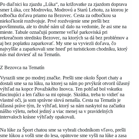
Po diaľnici ku zjazdu „Lúka“, na križovatke za zjazdom doprava
smer Lúka, cez Modrovku, Modrovú a Starú Lehotu, za ktorou je
odbočka doľava priamo na Bezovec. Cesta za odbočkou sa
niekoľkorát rozdvojuje. Prvé rozdvojenie sme prešli bez
povšimnutia, ale to druhé nám už dalo na vedomie, že asi sme na
mieste. Tabule označujú pomerne veľké parkoviská pri
rekreačnom stredisku Bezovec, na ktorých sa dá bez problémov a
aj bez poplatku zaparkovať. My sme sa vyviezli doľava, čo
najvyššie a zaparkovali sme hneď pri turistickom chodníku, ktorý
nás mal doviesť až na Tematín.
Z Bezovca na Tematín
Vyrazili sme po modrej značke. Prešli sme okolo Šport chaty a
dostali sme sa na lúku, na ktorej sa nám po prvýkrát otvoril úžasný
výhľad na kopce Považského Inovca. Ten pohľad bol vskutku
fascinujúci a len ťažko sa mi opisuje. Skrátka, treba to vidieť na
vlastné oči, ja som správne slová nenašla. Cesta na Tematín je
úžasná práve tým, že výhľad, ktorý sa nám naskytol na začiatku
nášho výletu, nebol jediný a viac menej sa v pravidelných
intervaloch krásne výhľady opakovali.
Na lúke za Šport chatou sme sa vybrali chodníkom vľavo, prešli
sme lúkou a vošli sme do lesa, opätovne sme vyšli na lúke a zasa