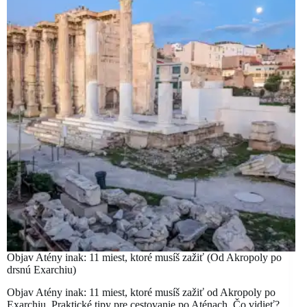
Objav Atény inak: 11 miest, ktoré musíš zažiť (Od Akropoly po
drsnú Exarchiu)
Objav Atény inak: 11 miest, ktoré musíš zažiť od Akropoly po
Exarchiu. Praktické tipy pre cestovanie po Aténach. Čo vidieť?