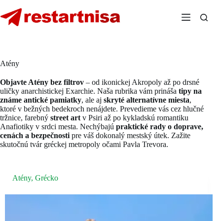
Skip
to
content
Atény
Objavte Atény bez filtrov
– od ikonickej Akropoly až po drsné
uličky anarchistickej Exarchie. Naša rubrika vám prináša
tipy na
známe antické pamiatky
, ale aj
skryté alternatívne miesta
,
ktoré v bežných bedekroch nenájdete. Prevedieme vás cez hlučné
tržnice, farebný
street art
v Psiri až po kykladskú romantiku
Anafiotiky v srdci mesta. Nechýbajú
praktické rady o doprave,
cenách a bezpečnosti
pre váš dokonalý mestský útek. Zažite
skutočnú tvár gréckej metropoly očami Pavla Trevora.
Atény
,
Grécko