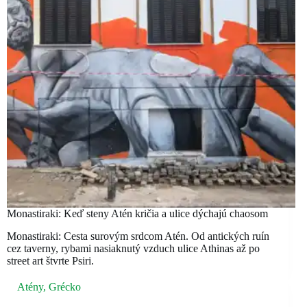
Monastiraki: Keď steny Atén kričia a ulice dýchajú chaosom
Monastiraki: Cesta surovým srdcom Atén. Od antických ruín
cez taverny, rybami nasiaknutý vzduch ulice Athinas až po
street art štvrte Psiri.
Atény
,
Grécko