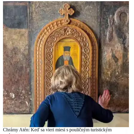
Chrámy Atén: Keď sa vieri miesi s pouličným turistickým