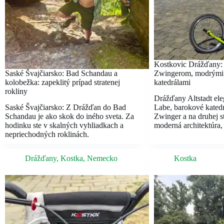
Kostkovic Drážďany: 
Saské Švajčiarsko: Bad Schandau a
Zwingerom, modrými 
kolobežka: zapeklitý prípad stratenej
katedrálami
rokliny
Drážďany Altstadt ele
Saské Švajčiarsko: Z Drážďan do Bad
Labe, barokové katedr
Schandau je ako skok do iného sveta. Za
Zwinger a na druhej st
hodinku ste v skalných vyhliadkach a
moderná architektúra,
nepriechodných roklinách.
Drážďany
,
Kostka
,
Nemecko
Kostka