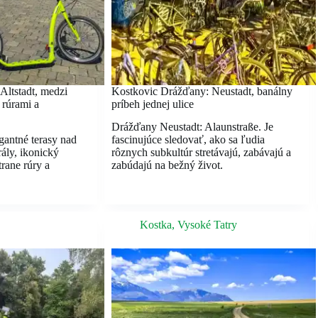
Altstadt, medzi
Kostkovic Drážďany: Neustadt, banálny
rúrami a
príbeh jednej ulice
Drážďany Neustadt: Alaunstraße. Je
gantné terasy nad
fascinujúce sledovať, ako sa ľudia
ály, ikonický
rôznych subkultúr stretávajú, zabávajú a
rane rúry a
zabúdajú na bežný život.
Kostka
,
Vysoké Tatry