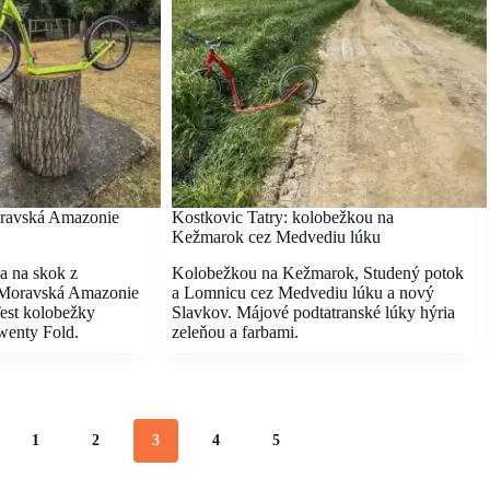
oravská Amazonie
Kostkovic Tatry: kolobežkou na
Kežmarok cez Medvediu lúku
a na skok z
Kolobežkou na Kežmarok, Studený potok
 .Moravská Amazonie
a Lomnicu cez Medvediu lúku a nový
est kolobežky
Slavkov. Májové podtatranské lúky hýria
wenty Fold.
zeleňou a farbami.
1
2
3
4
5