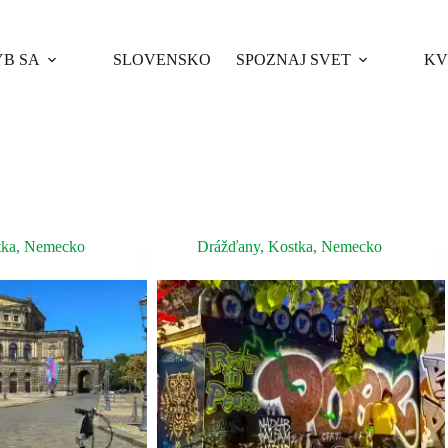
B SA
SLOVENSKO
SPOZNAJ SVET
KV
tka
,
Nemecko
Drážďany
,
Kostka
,
Nemecko