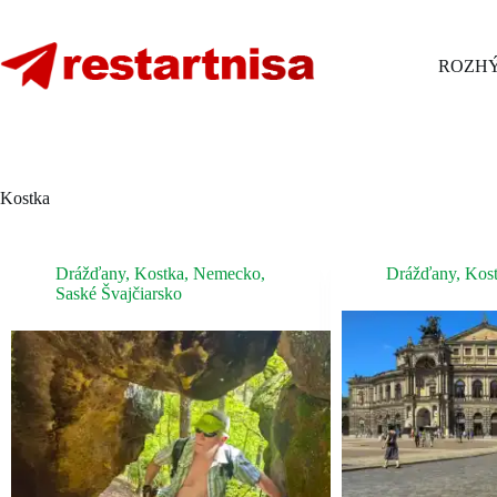
Skip
to
content
ROZHÝ
Kostka
Drážďany
,
Kostka
,
Nemecko
,
Drážďany
,
Kos
Saské Švajčiarsko