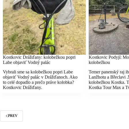
Kostkovic Drážďany: kolobežkou popri
Kostkovic Podyjí: M
Labe objaviť Vodný palác
kolobežkou
Vybrali sme sa kolobežkou popri Labe
Temer panenský raj ib
objaviť Vodný palác v Drážďanoch. Ako
Lanžhotu a Břeclavi
to celé dopadlo a prečo práve kolobka?
kolobežkou Kostka. T
Kostkovic Drážďany.
Kostka Tour Max a T
PREV