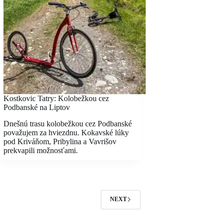
Kostkovic Tatry: Kolobežkou cez
Podbanské na Liptov
Dnešnú trasu kolobežkou cez Podbanské
považujem za hviezdnu. Kokavské lúky
pod Kriváňom, Pribylina a Vavrišov
prekvapili možnosťami.
NEXT