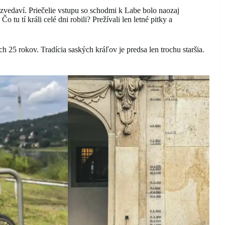
vedaví. Priečelie vstupu so schodmi k Labe bolo naozaj
 tu tí králi celé dni robili? Prežívali len letné pitky a
 25 rokov. Tradícia saských kráľov je predsa len trochu staršia.