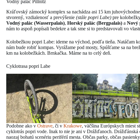
Vodný palác Pillnitz
Kráľovský zámocký komplex sa nachádza asi 15 km juhovýchodne o
stvorený, vzdialenosť a prevýšenie
(stále popri Labe)
pre kolobežky 
Vodný palác (Wasserpalais)
,
Horský palác (Bergpalais)
a
Nový p
nám to aspoň popísali bedekre a tak sme si to predstavovali vo vlastn
Kolobežkou popri Labe: ideme na východ, podľa tieňa. Natáčam ko
nám bude robiť kompas. Vyrážame pod mosty, Spúšťame sa na bre
km na kolobežkách. Brnkačka. Máme na to celý deň.
Cyklotrasa popri Labe
Podobne ako v
Ostrave
, či v
Krakowe
, väčšina Európskych miest s
cyklotrás popri vode. Inak to nie je ani v Drážďanoch. Drážďánská
naozaj bohatú scenériu periférií mesta. Občas parky, občas pasienky,