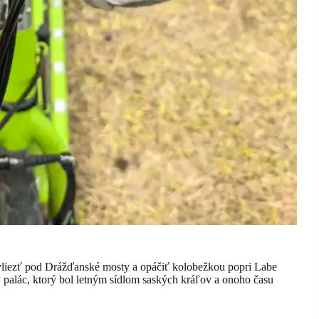
 vliezť pod Drážďanské mosty a opáčiť kolobežkou popri Labe
ý palác, ktorý bol letným sídlom saských kráľov a onoho času