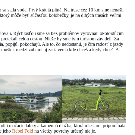
 stala voda. Prvý krát tá pitná. Na trase cez 10 km sme nenašli
 ktorý môže byť súčasťou kolobežky, je na dlhých trasách veľmi
vaľovali. Rýchlosťou sme sa bez problémov vyrovnali okoloidúcim
pretekali celou cestou. Nieže by sme tým turistom závideli. Za
ia, popijú, pokochajú. Ale to, čo nedostanú, je číra radosť z jazdy
 z mušiek medzi zubami aj zastavenia kde chceš a kedy chceš. A
hradili mačacie labky a kamenná dlažba, ktorá miestami pripomínala
že jeho
Rebel Fold
na všetky povrchy určený nie je.