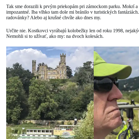
Tak sme dorazili k prvým priekopám pri zámockom parku. Mokrí a z
impozantné. Iba vlhko tam dole mi bránilo v turistických fantáziách. Čo
radovánky? Alebo aj krušné chvíle ako dnes my.
Určite nie. Kostkovci vyrábajú kolobežky len od roku 1998, nejakých
Nemohli si to užívať, ako my: na dvoch kolesách.