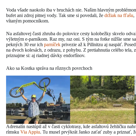
Voda všade naokolo iba v bruchách nie. Našim hlavným problémom sa
bufet ani zdroj pitnej vody. Tak sme si povedali, že
držiak na fľašu
,
vítaným pomocníkom.
Na asfaltovej časti zhruba do polovice cesty kolobežky skvelo od
výletným e-parníkom. Raz my, raz oni. S tým na fotke nižšie sme sa 
pekných 30 eur ich
parníček
privezie až k Pillnitzu aj naspäť. Posed
na dvoch kolesách, z odrazu, z pohybu. Z pretiahnutia celého tela,
priznajme si: aj riadnej dávky endorfínov.
Ako sa Kostka správa na rôznych povrchoch
Adrenalín nastúpil až v časti cyklotrasy, kde asfaltovú žehličku na
rímsku
Via Appiu
. Tu musel prvýkrát Janko zaťať zuby a priznať, 