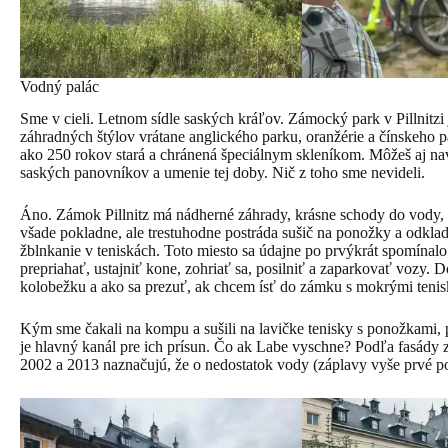
Vodný palác
Sme v cieli. Letnom sídle saských kráľov. Zámocký park v Pillnitzi
záhradných štýlov vrátane anglického parku, oranžérie a čínskeho
ako 250 rokov stará a chránená špeciálnym skleníkom. Môžeš aj navš
saských panovníkov a umenie tej doby. Nič z toho sme nevideli.
Áno. Zámok Pillnitz má nádherné záhrady, krásne schody do vody, bo
všade pokladne, ale trestuhodne postráda sušič na ponožky a odklad
žblnkanie v teniskách. Toto miesto sa údajne po prvýkrát spomínalo
prepriahať, ustajniť kone, zohriať sa, posilniť a zaparkovať vozy.
kolobežku a ako sa prezuť, ak chcem ísť do zámku s mokrými tenisk
Kým sme čakali na kompu a sušili na lavičke tenisky s ponožkami, pr
je hlavný kanál pre ich prísun. Čo ak Labe vyschne? Podľa fasády z
2002 a 2013 naznačujú, že o nedostatok vody (záplavy vyše prvé po