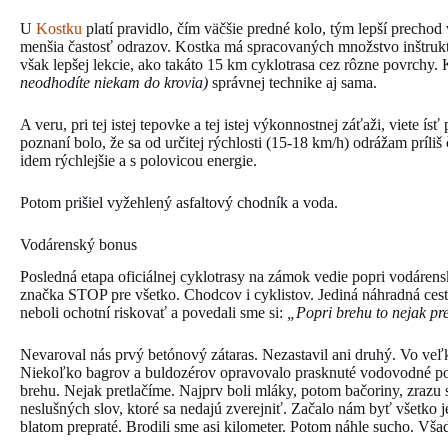
U
Kostku
platí pravidlo, čím väčšie predné kolo, tým lepší prechod 
menšia častosť odrazov. Kostka má spracovaných množstvo inštruk
však lepšej lekcie, ako takáto 15 km cyklotrasa cez rôzne povrchy.
neodhodíte niekam do krovia)
správnej technike aj sama.
A veru, pri tej istej tepovke a tej istej výkonnostnej záťaži, viete í
poznaní bolo, že sa od určitej rýchlosti (15-18 km/h) odrážam príli
idem rýchlejšie a s polovicou energie.
Potom prišiel vyžehlený asfaltový chodník a voda.
Vodárenský bonus
Posledná etapa oficiálnej cyklotrasy na zámok vedie popri vodáre
značka STOP pre všetko. Chodcov i cyklistov. Jediná náhradná cesta
neboli ochotní riskovať a povedali sme si:
„Popri brehu to nejak pr
Nevaroval nás prvý betónový zátaras. Nezastavil ani druhý. Vo veľk
Niekoľko bagrov a buldozérov opravovalo prasknuté vodovodné potr
brehu. Nejak pretlačíme. Najprv boli mláky, potom bačoriny, zrazu
neslušných slov, ktoré sa nedajú zverejniť. Začalo nám byť všetko
blatom prepraté. Brodili sme asi kilometer. Potom náhle sucho. Všad