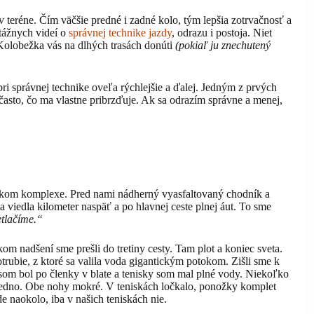
v teréne. Čím väčšie predné i zadné kolo, tým lepšia zotrvačnosť a
tážnych videí o
správnej technike jazdy
, odrazu i postoja. Niet
 Kolobežka vás na dlhých trasách donúti
(pokiaľ ju znechutený
sť pri správnej technike oveľa rýchlejšie a ďalej. Jedným z prvých
š často, čo ma vlastne pribrzďuje. Ak sa odrazím správne a menej,
nskom komplexe. Pred nami nádherný vyasfaltovaný chodník a
 viedla kilometer naspäť a po hlavnej ceste plnej áut. To sme
etlačíme.“
om nadšení sme prešli do tretiny cesty. Tam plot a koniec sveta.
ubie, z ktoré sa valila voda gigantickým potokom. Zišli sme k
 som bol po členky v blate a tenisky som mal plné vody. Niekoľko
 jedno. Obe nohy mokré. V teniskách ločkalo, ponožky komplet
e naokolo, iba v našich teniskách nie.