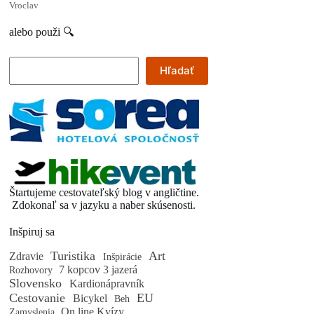
Vroclav
alebo použi 🔍
Hľadať
Hľadať
Štartujeme cestovateľský blog v angličtine.
Zdokonaľ sa v jazyku a naber skúsenosti.
Inšpiruj sa
Turistika
Art
Zdravie
Inšpirácie
7 kopcov 3 jazerá
Rozhovory
Slovensko
Kardionápravník
Cestovanie
EU
Bicykel
Beh
On line Kvízy
Zamyslenia