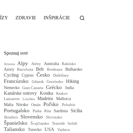
ÍZY
ZDRAVIE
INŠPIRÁCIE
Spoznaj svet
Alpy
Australia
Atény
Rakúsko
Arizona
Beh
Azory
Bulharsko
Barcelona
Bordeaux
Česko
Cycling
Cyprus
Drážďany
Francúzsko
Hiking
Gdansk
Gruzínsko
Grécko
Nemecko
India
Gran Canaria
Kanárske ostrovy
Kostka
Krakov
Madeira
Mallorca
Lanzarote
Lotyšsko
Poľsko
Malta
Nórsko
Omán
Pobaltie
Portugalsko
Sicília
Sardinia
Praha
Rím
Slovensko
Skiathos
Slovinsko
Španielsko
Švajčiarsko
Tenerife
Solúň
Taliansko
USA
Turecko
Varšava