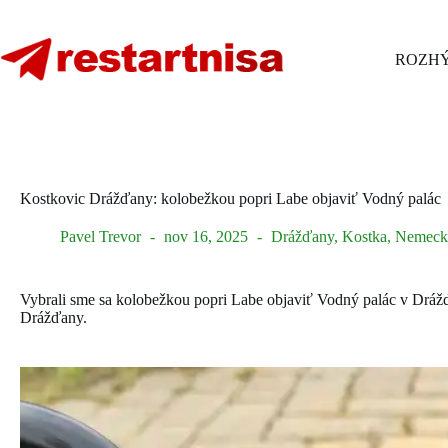
Skip
to
content
ROZHÝ
Kostkovic Drážďany: kolobežkou popri Labe objaviť Vodný palác
Pavel Trevor
nov 16, 2025
Drážďany
,
Kostka
,
Nemeck
Vybrali sme sa kolobežkou popri Labe objaviť Vodný palác v Dráž
Drážďany.