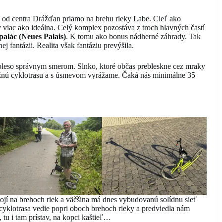
d centra Drážďan priamo na brehu rieky Labe. Cieľ ako
viac ako ideálna. Celý komplex pozostáva z troch hlavných častí
alác (Neues Palais)
. K tomu ako bonus nádherné záhrady. Tak
ej fantázii. Realita však fantáziu prevýšila.
leso správnym smerom. Slnko, ktoré občas prebleskne cez mraky
žnú cyklotrasu a s úsmevom vyrážame. Čaká nás minimálne 35
tojí na brehoch riek a väčšina má dnes vybudovanú solídnu sieť
 cyklotrasa vedie popri oboch brehoch rieky a predviedla nám
 tu i tam prístav, na kopci kaštieľ…