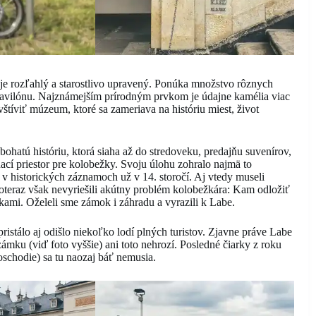
 je rozľahlý a starostlivo upravený. Ponúka množstvo rôznych
 pavilónu. Najznámejším prírodným prvkom je údajne kamélia viac
tíviť múzeum, ktoré sa zameriava na históriu miest, život
hatú históriu, ktorá siaha až do stredoveku, predajňu suvenírov,
ací priestor pre kolobežky. Svoju úlohu zohralo najmä to
 v historických záznamoch už v 14. storočí. Aj vtedy museli
 Doteraz však nevyriešili akútny problém kolobežkára: Kam odložiť
ami. Oželeli sme zámok i záhradu a vyrazili k Labe.
istálo aj odišlo niekoľko lodí plných turistov. Zjavne práve Labe
ámku (viď foto vyššie) ani toto nehrozí. Posledné čiarky z roku
schodie) sa tu naozaj báť nemusia.