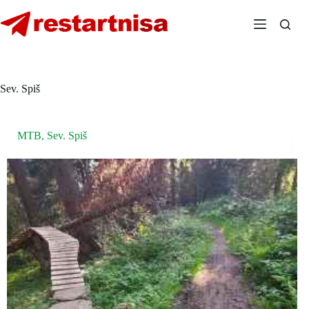
Skip
to
content
Sev. Spiš
MTB
,
Sev. Spiš