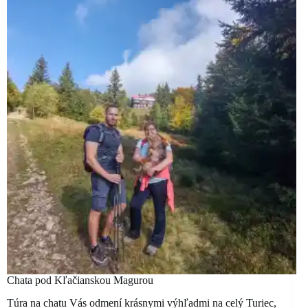
Chata pod Kľačianskou Magurou
Túra na chatu Vás odmení krásnymi výhľadmi na celý Turiec,