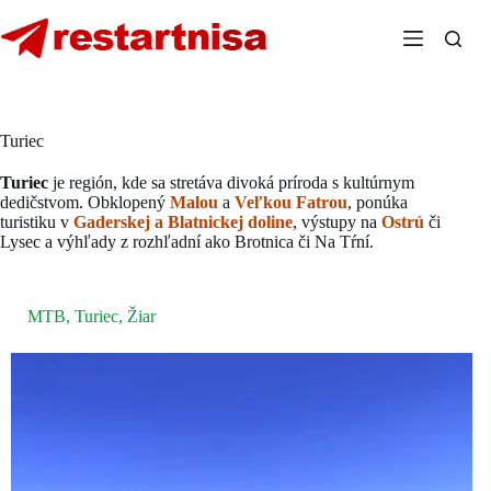
Skip
to
content
Turiec
Turiec
je región, kde sa stretáva divoká príroda s kultúrnym
dedičstvom. Obklopený
Malou
a
Veľkou Fatrou
, ponúka
turistiku v
Gaderskej a Blatnickej doline
, výstupy na
Ostrú
či
Lysec a výhľady z rozhľadní ako Brotnica či Na Tŕní.
MTB
,
Turiec
,
Žiar