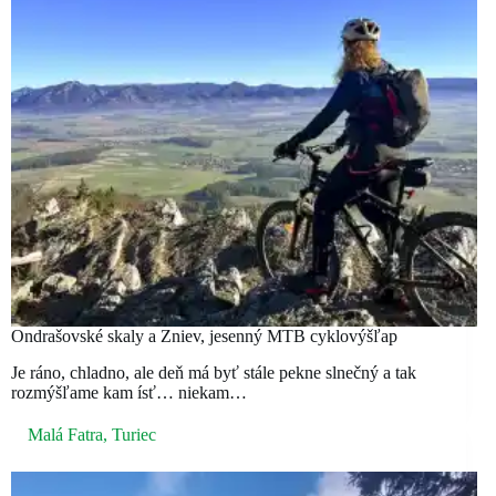
Ondrašovské skaly a Zniev, jesenný MTB cyklovýšľap
Je ráno, chladno, ale deň má byť stále pekne slnečný a tak
rozmýšľame kam ísť… niekam…
Malá Fatra
,
Turiec