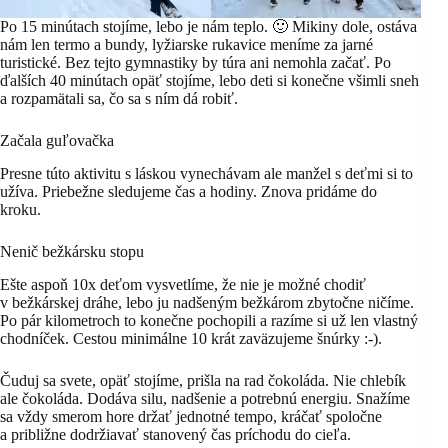
Po 15 minútach stojíme, lebo je nám teplo. 🙂 Mikiny dole, ostáva
nám len termo a bundy, lyžiarske rukavice meníme za jarné
turistické. Bez tejto gymnastiky by túra ani nemohla začať. Po
ďalších 40 minútach opäť stojíme, lebo deti si konečne všimli sneh
a rozpamätali sa, čo sa s ním dá robiť.
Začala guľovačka
Presne túto aktivitu s láskou vynechávam ale manžel s deťmi si to
užíva. Priebežne sledujeme čas a hodiny. Znova pridáme do
kroku.
Nenič bežkársku stopu
Ešte aspoň 10x deťom vysvetlíme, že nie je možné chodiť
v bežkárskej dráhe, lebo ju nadšeným bežkárom zbytočne ničíme.
Po pár kilometroch to konečne pochopili a razíme si už len vlastný
chodníček. Cestou minimálne 10 krát zaväzujeme šnúrky :-).
Čuduj sa svete, opäť stojíme, prišla na rad čokoláda. Nie chlebík
ale čokoláda. Dodáva silu, nadšenie a potrebnú energiu. Snažíme
sa vždy smerom hore držať jednotné tempo, kráčať spoločne
a približne dodržiavať stanovený čas príchodu do cieľa.