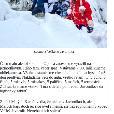
Zostup z Veľkého Javorníka
Času málu ale toľko chutí. Opäť a znova sme vyrazili na
jednodňovku. Ráno tam, večer späť. Vstávame 7:00, raňajkujeme,
obliekame sa. Všetko ostatné sme chvalabohu mali nachystané už
deň predtým. Nakladáme veci do auta, všetko rátam … 5 búnd, 5
čapíc, 5 rukavíc, 5 ruksakov, 5 paličiek, 5 mačiek, 5 termosiek …
Zdá sa, že máme všetko. Túra s deťmi po hrebeni Javorníkov dá
logisticky zabrať.
Znalci Malých Karpát vedia, že nielen v Javorníkoch, ale aj
Malých karpatoch je, síce oveľa menší, ale tiež rovnomenný kopec
Veľký Javorník. Netreba si ich spliesť.