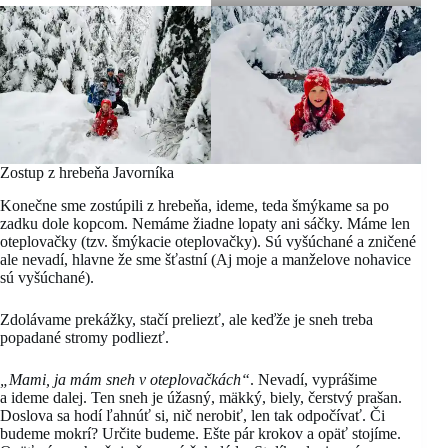
Zostup z hrebeňa Javorníka
Konečne sme zostúpili z hrebeňa, ideme, teda šmýkame sa po
zadku dole kopcom. Nemáme žiadne lopaty ani sáčky. Máme len
oteplovačky (tzv. šmýkacie oteplovačky). Sú vyšúchané a zničené
ale nevadí, hlavne že sme šťastní (Aj moje a manželove nohavice
sú vyšúchané).
Zdolávame prekážky, stačí preliezť, ale keďže je sneh treba
popadané stromy podliezť.
„Mami, ja mám sneh v oteplovačkách“
. Nevadí, vyprášime
a ideme dalej. Ten sneh je úžasný, mäkký, biely, čerstvý prašan.
Doslova sa hodí ľahnúť si, nič nerobiť, len tak odpočívať. Či
budeme mokrí? Určite budeme. Ešte pár krokov a opäť stojíme.