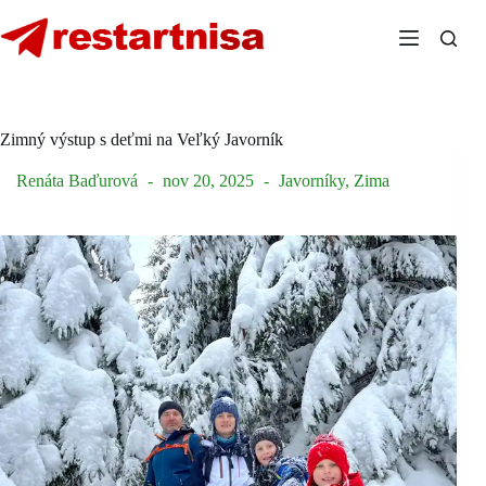
Skip
to
content
Zimný výstup s deťmi na Veľký Javorník
Renáta Baďurová
nov 20, 2025
Javorníky
,
Zima