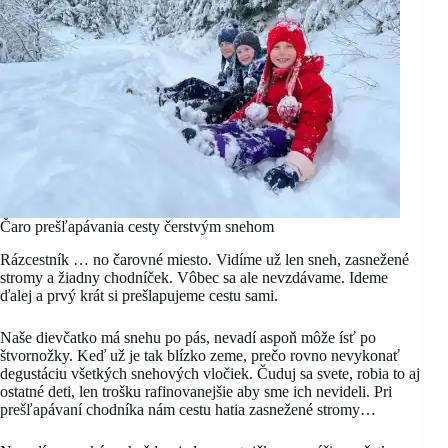
Čaro prešľapávania cesty čerstvým snehom
Rázcestník … no čarovné miesto. Vidíme už len sneh, zasnežené
stromy a žiadny chodníček. Vôbec sa ale nevzdávame. Ideme
ďalej a prvý krát si prešlapujeme cestu sami.
Naše dievčatko má snehu po pás, nevadí aspoň môže ísť po
štvornožky. Keď už je tak blízko zeme, prečo rovno nevykonať
degustáciu všetkých snehových vločiek. Čuduj sa svete, robia to aj
ostatné deti, len trošku rafinovanejšie aby sme ich nevideli. Pri
prešľapávaní chodníka nám cestu hatia zasnežené stromy…