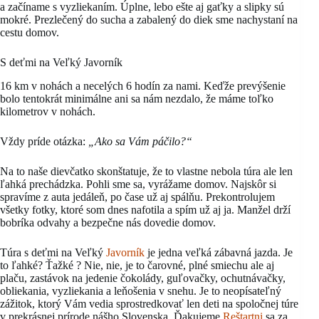
a začíname s vyzliekaním. Úplne, lebo ešte aj gaťky a slipky sú
mokré. Prezlečený do sucha a zabalený do diek sme nachystaní na
cestu domov.
S deťmi na Veľký Javorník
16 km v nohách a necelých 6 hodín za nami. Keďže prevýšenie
bolo tentokrát minimálne ani sa nám nezdalo, že máme toľko
kilometrov v nohách.
Vždy príde otázka:
„Ako sa Vám páčilo?“
Na to naše dievčatko skonštatuje, že to vlastne nebola túra ale len
ľahká prechádzka. Pohli sme sa, vyrážame domov. Najskôr si
spravíme z auta jedáleň, po čase už aj spálňu. Prekontrolujem
všetky fotky, ktoré som dnes nafotila a spím už aj ja. Manžel drží
bobríka odvahy a bezpečne nás dovedie domov.
Túra s deťmi na Veľký
Javorník
je jedna veľká zábavná jazda. Je
to ľahké? Ťažké ? Nie, nie, je to čarovné, plné smiechu ale aj
plaču, zastávok na jedenie čokolády, guľovačky, ochutnávačky,
obliekania, vyzliekania a leňošenia v snehu. Je to neopísateľný
zážitok, ktorý Vám vedia sprostredkovať len deti na spoločnej túre
v prekrásnej prírode nášho Slovenska. Ďakujeme
Reštartni
sa za