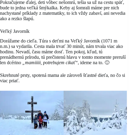
Pokračujeme ďalej, deti vôbec nešomrú, tešia sa už na cestu späť,
bude to jedna veľká šmýkalka. Keby aj šomrali máme pre nich
nachystané príklady z matematiky, to ich vždy zabaví, ani nevedia
ako a rezko šlapú.
Veľký Javorník
Dorážame do cieľa. Túra s deťmi na Veľký Javorník (1071 m
n.m.) sa vydarila. Cesta mala trvať 30 minút, nám trvala viac ako
hodinu. Nevadí, času máme dosť. Ten pokoj, kľud, tú
prenádhernú prírodu, tú prečistenú hlavu v tomto momente preruší
len dcérino
„mamiiiii, potrebujem cika
ť“, ideme na to. 🙂
Skrehnuté prsty, spotená mama ale zároveň šťastné dieťa, no čo si
viac priať.