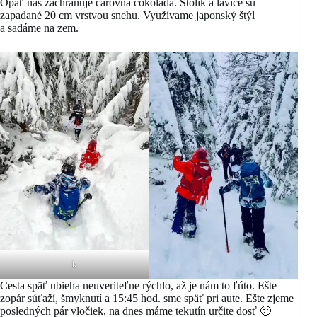
Opäť nás zachraňuje čarovná čokoláda. Stolík a lavice sú
zapadané 20 cm vrstvou snehu. Využívame japonský štýl
a sadáme na zem.
k
Cesta späť ubieha neuveriteľne rýchlo, až je nám to ľúto. Ešte
zopár súťaží, šmyknutí a 15:45 hod. sme späť pri aute. Ešte zjeme
posledných pár vločiek, na dnes máme tekutín určite dosť 🙂