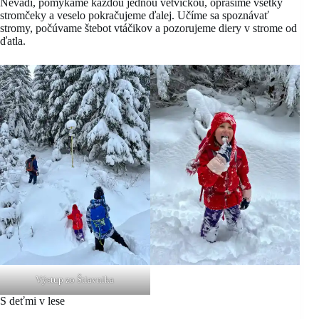
Nevadí, pomykáme každou jednou vetvičkou, oprášime všetky
stromčeky a veselo pokračujeme ďalej. Učíme sa spoznávať
stromy, počúvame štebot vtáčikov a pozorujeme diery v strome od
ďatla.
Výstup zo Štiavnika
S deťmi v lese