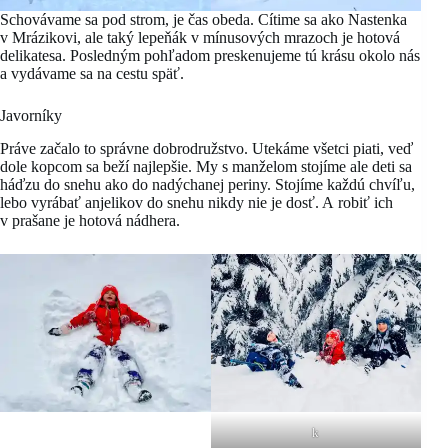
Schovávame sa pod strom, je čas obeda. Cítime sa ako Nastenka
v Mrázikovi, ale taký lepeňák v mínusových mrazoch je hotová
delikatesa. Posledným pohľadom preskenujeme tú krásu okolo nás
a vydávame sa na cestu späť.
Javorníky
Práve začalo to správne dobrodružstvo. Utekáme všetci piati, veď
dole kopcom sa beží najlepšie. My s manželom stojíme ale deti sa
háďzu do snehu ako do nadýchanej periny. Stojíme každú chvíľu,
lebo vyrábať anjelikov do snehu nikdy nie je dosť. A robiť ich
v prašane je hotová nádhera.
k