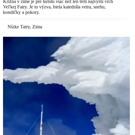
Krížna v zime je pre turistu viac než len tretí najvyšší vrch
Veľkej Fatry. Je to výzva, biela katedrála vetra, snehu,
kondičky a pokory.
Nízke Tatry
,
Zima