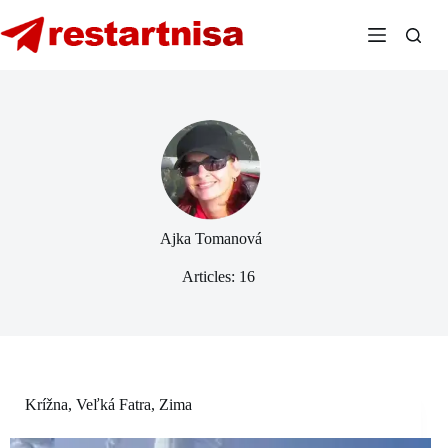
Skip
to
content
Ajka Tomanová
Articles: 16
Krížna
,
Veľká Fatra
,
Zima