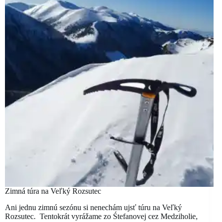
Zimná túra na Veľký Rozsutec
Ani jednu zimnú sezónu si nenechám ujsť túru na Veľký
Rozsutec. Tentokrát vyrážame zo Śtefanovej cez Medziholie,