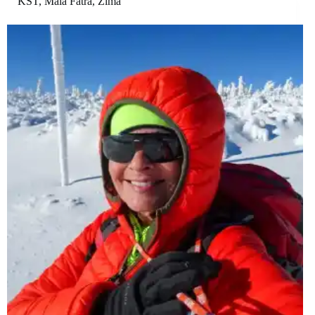
KST
,
Malá Fatra
,
Zima