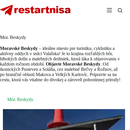
Skip
to
content
Mor. Beskydy
Moravské Beskydy
– ideálne miesto pre turistiku, cyklistiku a
aktívny oddych v srdci Valašska! Je to krajina rozľahlých hôr,
hlbokých dolín a malebných dediniek, ktorá láka k objavovaniu v
každom ročnom období.
Objavte Moravské Beskydy
. Od
ikonických Pusteven a Soláňa, cez malebné Bečvy a Rožnov, až
po hraničné oblasti Makova a Velkých Karlovíc. Pripravte sa na
cestu, ktorá vás vtiahne do divokej a zároveň pohostinnej prírody!
Mor. Beskydy