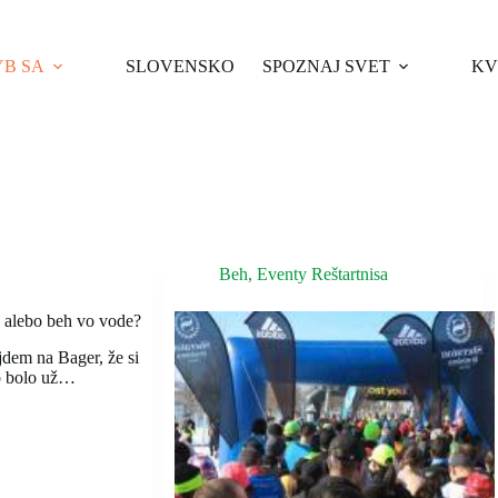
B SA
SLOVENSKO
SPOZNAJ SVET
KV
Beh
,
Eventy Reštartnisa
 alebo beh vo vode?
jdem na Bager, že si
o bolo už…