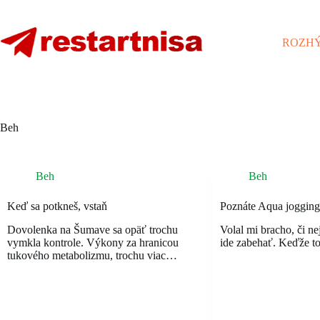
Skip
to
content
ROZHÝ
Beh
Beh
Beh
Keď sa potkneš, vstaň
Poznáte Aqua jogging
Dovolenka na Šumave sa opäť trochu
Volal mi bracho, či ne
vymkla kontrole. Výkony za hranicou
ide zabehať. Keďže t
tukového metabolizmu, trochu viac…