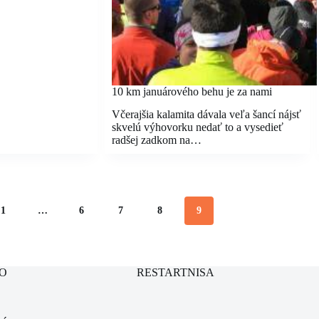
10 km januárového behu je za nami
Včerajšia kalamita dávala veľa šancí nájsť
skvelú výhovorku nedať to a vysedieť
radšej zadkom na…
1
…
6
7
8
9
O
RESTARTNISA