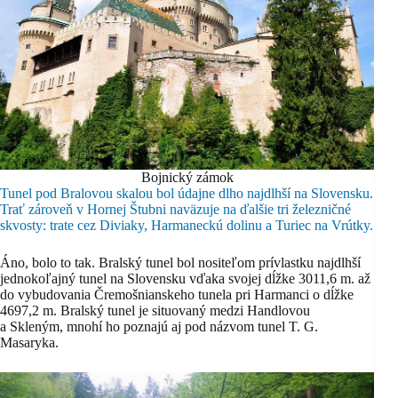
Bojnický zámok
Tunel pod Bralovou skalou bol údajne dlho najdlhší na Slovensku.
Trať zároveň v Hornej Štubni naväzuje na ďalšie tri železničné
skvosty: trate cez Diviaky, Harmaneckú dolinu a Turiec na Vrútky.
Áno, bolo to tak. Bralský tunel bol nositeľom prívlastku najdlhší
jednokoľajný tunel na Slovensku vďaka svojej dĺžke 3011,6 m. až
do vybudovania Čremošnianskeho tunela pri Harmanci o dĺžke
4697,2 m. Bralský tunel je situovaný medzi Handlovou
a Skleným, mnohí ho poznajú aj pod názvom tunel T. G.
Masaryka.