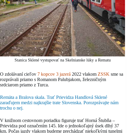
Stanica Sklené vystupovať na Skelnianske lúky a Rematu
O zdolávaní cieľov
7 kopcov 3 jazerá
2022 vlakom
ZSSK
sme sa
rozprávali priamo s Romanom Palubjakom, železničným
srdciarom priamo z Turca.
Remäta a Bralova skala. Trať Prievidza Handlová Sklené
zaraďujem medzi najkrajšie trate Slovenska. Porozprávajte nám
trochu o nej.
V knižnom cestovnom poriadku figuruje trať Horná Štubňa –
Prievidza pod označením 145. Ide o jednokoľajný úsek dlhý 37
km. Počas jazdy vlakom budeme prechádzať niekoľkými tunelmi