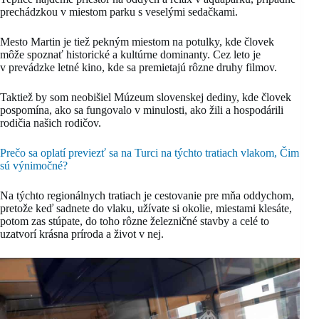
prechádzkou v miestom parku s veselými sedačkami.
Mesto Martin je tiež pekným miestom na potulky, kde človek
môže spoznať historické a kultúrne dominanty. Cez leto je
v prevádzke letné kino, kde sa premietajú rôzne druhy filmov.
Taktiež by som neobišiel Múzeum slovenskej dediny, kde človek
pospomína, ako sa fungovalo v minulosti, ako žili a hospodárili
rodičia našich rodičov.
Prečo sa oplatí previezť sa na Turci na týchto tratiach vlakom, Čim
sú výnimočné?
Na týchto regionálnych tratiach je cestovanie pre mňa oddychom,
pretože keď sadnete do vlaku, užívate si okolie, miestami klesáte,
potom zas stúpate, do toho rôzne železničné stavby a celé to
uzatvorí krásna príroda a život v nej.