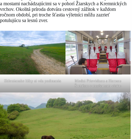
a mostami nachádzajúcimi sa v pohorí Žiarskych a Kremnických
vrchov. Okolitá príroda dotvára cestovný zážitok v každom
ročnom období, pri troche šťastia výletníci môžu zazrieť
potulujúcu sa lesnú zver.
Sklenianske lúky si vás podmania
Medzi Prievidzou a Hornou
Štubňou v modernom vlaku