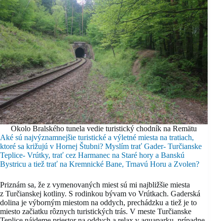
Okolo Bralského tunela vedie turistický chodník na Remätu
Aké sú najvýznamnejšie turistické a výletné miesta na tratiach,
ktoré sa križujú v Hornej Štubni? Myslím trať Gader- Turčianske
Teplice- Vrútky, trať cez Harmanec na Staré hory a Banskú
Bystricu a tiež trať na Kremnické Bane, Trnavú Horu a Zvolen?
Priznám sa, že z vymenovaných miest sú mi najbližšie miesta
z Turčianskej kotliny. S rodinkou bývam vo Vrútkach. Gaderská
dolina je výborným miestom na oddych, prechádzku a tiež je to
miesto začiatku rôznych turistických trás. V meste Turčianske
Teplice nájdeme priestor na oddych a relax v aquaparku, prípadne