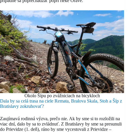
prípadne sa poprechádzať popri rieke Orave.
Okolo Šípu po zvážniciach na bicykloch
Dala by sa celá trasa na ciele Remata, Bralova Skala, Stoh a Šíp z
Bratislavy zokruhovať?
Zaujímavá rodinná výzva, prečo nie. Ak by sme si to rozložili na
viac dní, dalo by sa to zvládnuť. Z Bratislavy by sme sa presunuli
do Prievidze (1. deň), ráno by sme vycestovali z Prievidze –