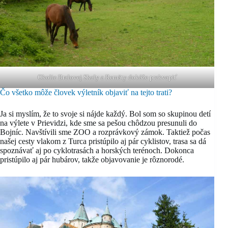
Okolie Bralovej Skaly a Remäty dokáže prekvapiť
Čo všetko môže človek výletník objaviť na tejto trati?
Ja si myslím, že to svoje si nájde každý. Bol som so skupinou detí
na výlete v Prievidzi, kde sme sa pešou chôdzou presunuli do
Bojníc. Navštívili sme ZOO a rozprávkový zámok. Taktiež počas
našej cesty vlakom z Turca pristúpilo aj pár cyklistov, trasa sa dá
spoznávať aj po cyklotrasách a horských terénoch. Dokonca
pristúpilo aj pár hubárov, takže objavovanie je rôznorodé.