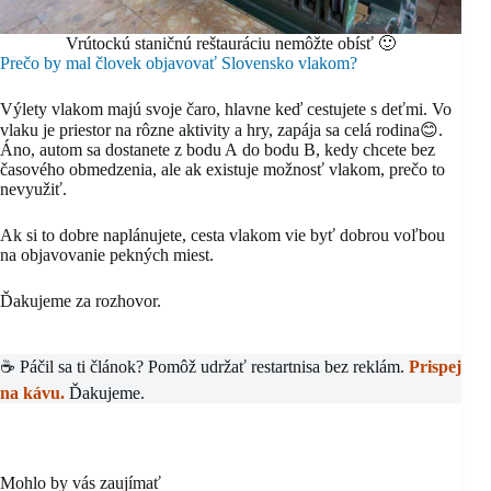
Vrútockú staničnú reštauráciu nemôžte obísť 🙂
Prečo by mal človek objavovať Slovensko vlakom?
Výlety vlakom majú svoje čaro, hlavne keď cestujete s deťmi. Vo
vlaku je priestor na rôzne aktivity a hry, zapája sa celá rodina😊.
Áno, autom sa dostanete z bodu A do bodu B, kedy chcete bez
časového obmedzenia, ale ak existuje možnosť vlakom, prečo to
nevyužiť.
Ak si to dobre naplánujete, cesta vlakom vie byť dobrou voľbou
na objavovanie pekných miest.
Ďakujeme za rozhovor.
☕ Páčil sa ti článok? Pomôž udržať restartnisa bez reklám.
Prispej
na kávu.
Ďakujeme.
Mohlo by vás zaujímať