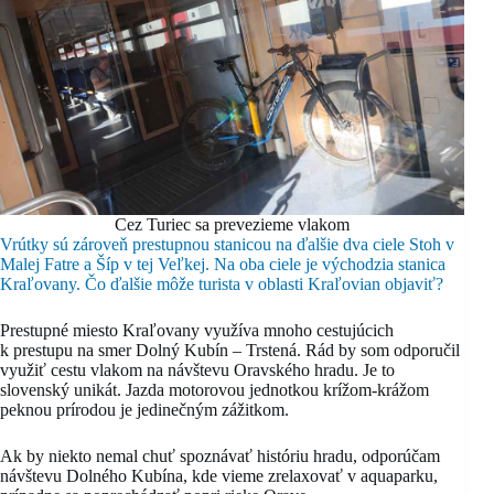
Cez Turiec sa prevezieme vlakom
Vrútky sú zároveň prestupnou stanicou na ďalšie dva ciele Stoh v
Malej Fatre a Šíp v tej Veľkej. Na oba ciele je východzia stanica
Kraľovany. Čo ďalšie môže turista v oblasti Kraľovian objaviť?
Prestupné miesto Kraľovany využíva mnoho cestujúcich
k prestupu na smer Dolný Kubín – Trstená. Rád by som odporučil
využiť cestu vlakom na návštevu Oravského hradu. Je to
slovenský unikát. Jazda motorovou jednotkou krížom-krážom
peknou prírodou je jedinečným zážitkom.
Ak by niekto nemal chuť spoznávať históriu hradu, odporúčam
návštevu Dolného Kubína, kde vieme zrelaxovať v aquaparku,