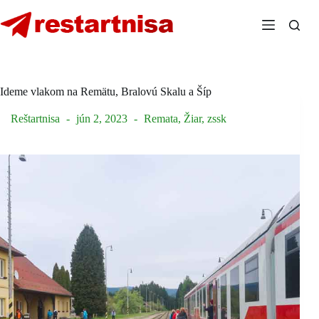
Skip
to
content
Ideme vlakom na Remätu, Bralovú Skalu a Šíp
Reštartnisa
jún 2, 2023
Remata
,
Žiar
,
zssk