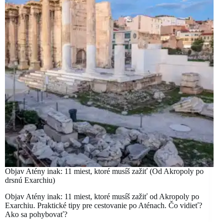
Objav Atény inak: 11 miest, ktoré musíš zažiť (Od Akropoly po
drsnú Exarchiu)
Objav Atény inak: 11 miest, ktoré musíš zažiť od Akropoly po
Exarchiu. Praktické tipy pre cestovanie po Aténach. Čo vidieť?
Ako sa pohybovať?