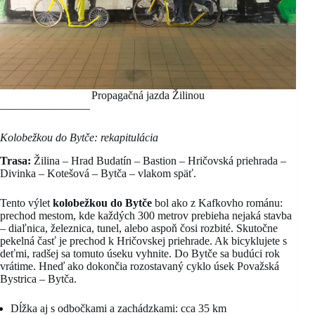
Propagačná jazda Žilinou
————————
Kolobežkou do Bytče: rekapitulácia
Trasa:
Žilina – Hrad Budatín – Bastion – Hričovská priehrada –
Divinka – Kotešová – Bytča – vlakom späť.
Tento výlet
kolobežkou do Bytče
bol ako z Kafkovho románu:
prechod mestom, kde každých 300 metrov prebieha nejaká stavba
– diaľnica, železnica, tunel, alebo aspoň čosi rozbité. Skutočne
pekelná časť je prechod k Hričovskej priehrade. Ak bicyklujete s
deťmi, radšej sa tomuto úseku vyhnite. Do Bytče sa budúci rok
vrátime. Hneď ako dokončia rozostavaný cyklo úsek Považská
Bystrica – Bytča.
Dĺžka aj s odbočkami a zachádzkami: cca 35 km