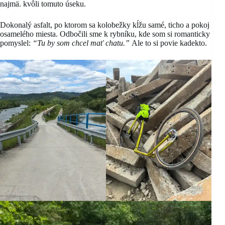
najmä. kvôli tomuto úseku.
Dokonalý asfalt, po ktorom sa kolobežky kĺžu samé, ticho a pokoj
osamelého miesta. Odbočili sme k rybníku, kde som si romanticky
pomyslel:
“Tu by som chcel mať chatu.”
Ale to si povie kadekto.