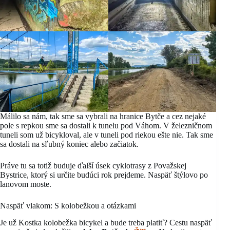
Málilo sa nám, tak sme sa vybrali na hranice Bytče a cez nejaké
pole s repkou sme sa dostali k tunelu pod Váhom. V železničnom
tuneli som už bicykloval, ale v tuneli pod riekou ešte nie. Tak sme
sa dostali na sľubný koniec alebo začiatok.
Práve tu sa totiž buduje ďalší úsek cyklotrasy z Považskej
Bystrice, ktorý si určite budúci rok prejdeme. Naspäť štýlovo po
lanovom moste.
Naspäť vlakom: S kolobežkou a otázkami
Je už Kostka kolobežka bicykel a bude treba platiť? Cestu naspäť