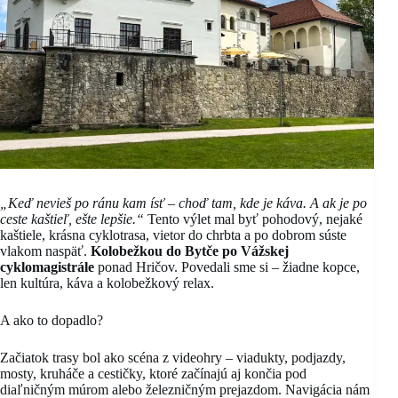
„Keď nevieš po ránu kam ísť – choď tam, kde je káva. A ak je po
ceste kaštieľ, ešte lepšie.“
Tento výlet mal byť pohodový, nejaké
kaštiele, krásna cyklotrasa, vietor do chrbta a po dobrom súste
vlakom naspäť.
Kolobežkou do Bytče po Vážskej
cyklomagistrále
ponad Hričov. Povedali sme si – žiadne kopce,
len kultúra, káva a kolobežkový relax.
A ako to dopadlo?
Začiatok trasy bol ako scéna z videohry – viadukty, podjazdy,
mosty, kruháče a cestičky, ktoré začínajú aj končia pod
diaľničným múrom alebo železničným prejazdom. Navigácia nám