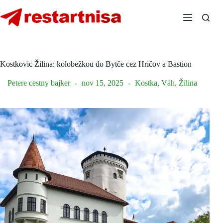
Skip
to
content
Kostkovic Žilina: kolobežkou do Bytče cez Hričov a Bastion
Petere cestny bajker
nov 15, 2025
Kostka
,
Váh
,
Žilina