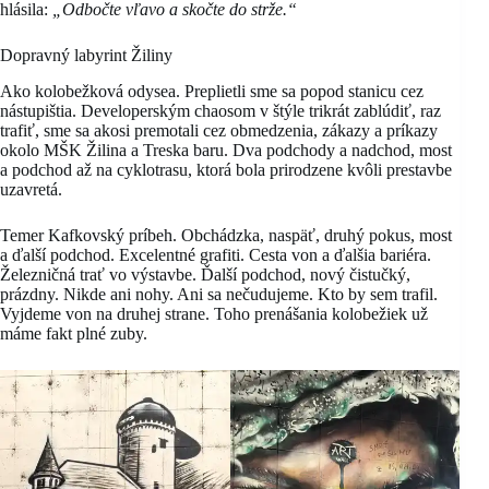
hlásila:
„Odbočte vľavo a skočte do strže.“
Dopravný labyrint Žiliny
Ako kolobežková odysea. Preplietli sme sa popod stanicu cez
nástupištia. Developerským chaosom v štýle trikrát zablúdiť, raz
trafiť, sme sa akosi premotali cez obmedzenia, zákazy a príkazy
okolo MŠK Žilina a Treska baru. Dva podchody a nadchod, most
a podchod až na cyklotrasu, ktorá bola prirodzene kvôli prestavbe
uzavretá.
Temer Kafkovský príbeh. Obchádzka, naspäť, druhý pokus, most
a ďalší podchod. Excelentné grafiti. Cesta von a ďalšia bariéra.
Železničná trať vo výstavbe. Ďalší podchod, nový čistučký,
prázdny. Nikde ani nohy. Ani sa nečudujeme. Kto by sem trafil.
Vyjdeme von na druhej strane. Toho prenášania kolobežiek už
máme fakt plné zuby.