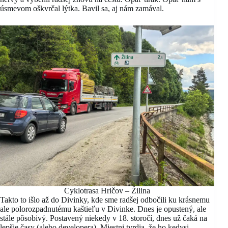
úsmevom oškvrčal lýtka. Bavil sa, aj nám zamával.
Cyklotrasa Hričov – Žilina
Takto to išlo až do Divinky, kde sme radšej odbočili ku krásnemu
ale polorozpadnutému kaštieľu v Divinke. Dnes je opustený, ale
stále pôsobivý. Postavený niekedy v 18. storočí, dnes už čaká na
lepšie časy (alebo developera). Miestni tvrdia, že ho kedysi