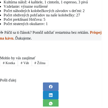
Kultúrna nálož: 4 kaštiele, 1 cintorín, 1 espresso, 3 pivá
Vzdelanie: výrazne rozšírené
Počet náhodných kolobežkových závodov s deťmi: 2
Počet obdivných pohľadov na naše kolobežky: 27
Počet preklínaní Hričova: 5
Počet stratených okuliarov: 1
☕ Páčil sa ti článok? Pomôž udržať restartnisa bez reklám.
Prispej
na kávu.
Ďakujeme.
Mohlo by vás zaujímať
#
Kostka
#
Váh
#
Žilina
Pošli ďalej