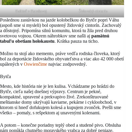
Kaštieľ v Kotešovej
Židovský cintorín
Poslednou zastávkou na jazde kolobežkou do Bytče popri Váhu
(aspoň sme si mysleli) bol opustený židovský cintorín. Zachovalý
a dôstojný. Pripomína silnú komunitu, ktorá tu žila pred druhou
svetovou vojnou. Okrem náhrobkov sme našli aj
pamätnú
tabuľu obetiam holokaustu
. Krátka pauza na ticho.
Možno tu stojí ako memento, práve vedľa rodiska človeka, ktorý
bol za deportácie židovského obyvateľstva a viac ako 42 000 obetí
upálených v
Oswienčime
najviac zodpovedný.
Bytča
Mesto, kde história nie je len kulisa. Vchádzame po hrádzi do
Bytče, cieľa našej dnešnej výpravy. Centrum je pekné,
kompaktné, upravené a prekvapivo živé. Zrekonštruované
meštianske domy ukrývajú kaviarne, pekárne i cykloobchod, v
ktorom si hneď dofukujem kolesá a kupujem zvonček. Prešli sme
všetko – pomaly, s rešpektom aj unavenými kolenami.
A potom – konečne poriadny teplý obed a studené pivo. Obsluha
nám ponúkla chutného moravského vrabca za dobré peniaze.