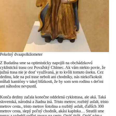
Pekelný dvaapolkilometer
Z Budatína sme sa optimisticky napojili na obchádzkovú
cyklistickú trasu cez Považský Chlmec. Ak vám niekto povie, že
južná trasa nie je dosť využívaná, je to kvôli tomuto úseku. Cez
dedinu, kde na pol trase neboli ani chodníky, nás niekoľkokrát
míňali kamióny v takej blízkosti, že by som sem rodinu s deťmi
ani náhodou nevpustil.
Konča dediny začala konečne oddelená cyklotrasa, ale aká. Taká
slovenská, národná a žiadna iná. Tristo metrov, rozbitý asfalt, tristo
metrov cesta., tristo metrov šotolina a rozbitý asfalt, ďalších 300
metrov cesta, slepý poľný chodník, akási kaplnka… Stratili sme
nervy a vybehli radšej znovu na cestu. Opäť tirák. Opäť nám s