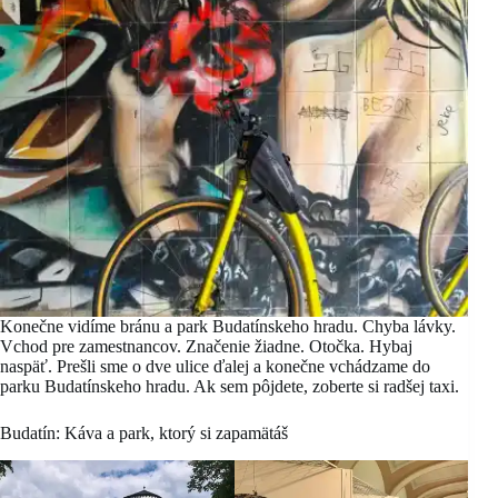
Konečne vidíme bránu a park Budatínskeho hradu. Chyba lávky.
Vchod pre zamestnancov. Značenie žiadne. Otočka. Hybaj
naspäť. Prešli sme o dve ulice ďalej a konečne vchádzame do
parku Budatínskeho hradu. Ak sem pôjdete, zoberte si radšej taxi.
Budatín: Káva a park, ktorý si zapamätáš