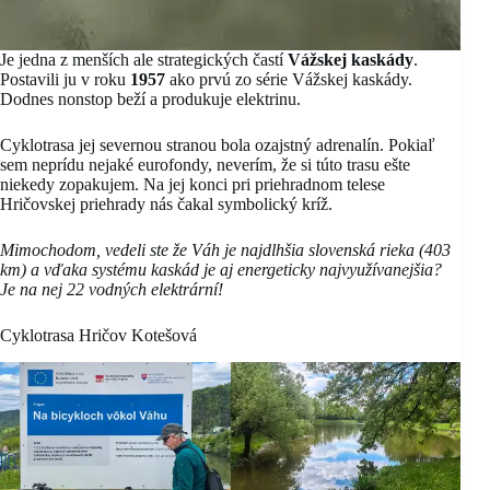
Je jedna z menších ale strategických častí
Vážskej kaskády
.
Postavili ju v roku
1957
ako prvú zo série Vážskej kaskády.
Dodnes nonstop beží a produkuje elektrinu.
Cyklotrasa jej severnou stranou bola ozajstný adrenalín. Pokiaľ
sem neprídu nejaké eurofondy, neverím, že si túto trasu ešte
niekedy zopakujem. Na jej konci pri priehradnom telese
Hričovskej priehrady nás čakal symbolický kríž.
Mimochodom, vedeli ste že Váh je najdlhšia slovenská rieka (403
km) a vďaka systému kaskád je aj energeticky najvyužívanejšia?
Je na nej 22 vodných elektrární!
Cyklotrasa Hričov Kotešová