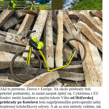
Aká to premena. Znovu v Európe. Ak okolo priehrady boli
pekelné podmienky, tu nastal naopak úplný raj. Cyklotrasa z EU
fondov medzi kanálom a starým tokom Váhu
od Hričovskej
priehrady po Kotešovú
bola najpríjemnejším prekvapením našej
trojdennej kolobežkovej odysey. A ak sa sem niekedy vrátime, tak