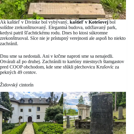
Ak kaštieľ v Divinke bol vybývaný,
kaštieľ v Kotešovej
bol
solídne zrekonštruovaný. Elegantná budova, udržiavaný park,
kedysi patril šľachtickému rodu. Dnes ho ktosi súkromne
zrekonštruoval. Síce nie je prístupný verejnosti ale aspoň ho niekto
zachránil.
Dnu sme sa nedostali. Ani v krčme naproti sme sa nenajedli.
Otvárali až po druhej. Zachránili to kartóny miestnych štamgastov
pred COOP obchodom, kde sme sfúkli plechovicu Krušovíc za
pekných 49 centov.
Židovský cintorín