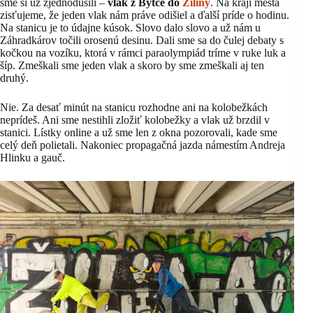
sme si už zjednodušili –
vlak z Bytče do
Žiliny
. Na kraji mesta
zisťujeme, že jeden vlak nám práve odišiel a ďalší príde o hodinu.
Na stanicu je to údajne kúsok. Slovo dalo slovo a už nám u
Záhradkárov točili orosenú desinu. Dali sme sa do čulej debaty s
kočkou na vozíku, ktorá v rámci paraolympiád tríme v ruke luk a
šíp. Zmeškali sme jeden vlak a skoro by sme zmeškali aj ten
druhý.
Nie. Za desať minút na stanicu rozhodne ani na kolobežkách
neprídeš. Ani sme nestihli zložiť kolobežky a vlak už brzdil v
stanici. Lístky online a už sme len z okna pozorovali, kade sme
celý deň polietali. Nakoniec propagačná jazda námestím Andreja
Hlinku a gauč.