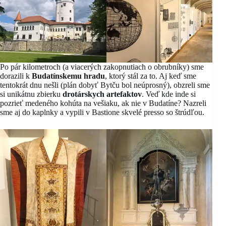
Po pár kilometroch (a viacerých zakopnutiach o obrubníky) sme
dorazili k
Budatínskemu hradu
, ktorý stál za to. Aj keď sme
tentokrát dnu nešli (plán dobyť Bytču bol neúprosný), obzreli sme
si unikátnu zbierku
drotárskych artefaktov
. Veď kde inde si
pozrieť medeného kohúta na vešiaku, ak nie v Budatíne? Nazreli
sme aj do kaplnky a vypili v Bastione skvelé presso so štrúdľou.