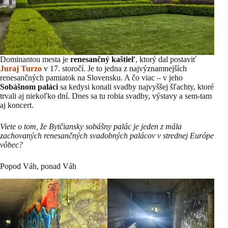
Dominantou mesta je
renesančný kaštieľ
, ktorý dal postaviť
Juraj Turzo
v 17. storočí. Je to jedna z najvýznamnejších
renesančných pamiatok na Slovensku. A čo viac – v jeho
Sobášnom paláci
sa kedysi konali svadby najvyššej šľachty, ktoré
trvali aj niekoľko dní. Dnes sa tu robia svadby, výstavy a sem-tam
aj koncert.
Viete o tom, že Bytčiansky sobášny palác je jeden z mála
zachovaných renesančných svadobných palácov v strednej Európe
vôbec?
Popod Váh, ponad Váh