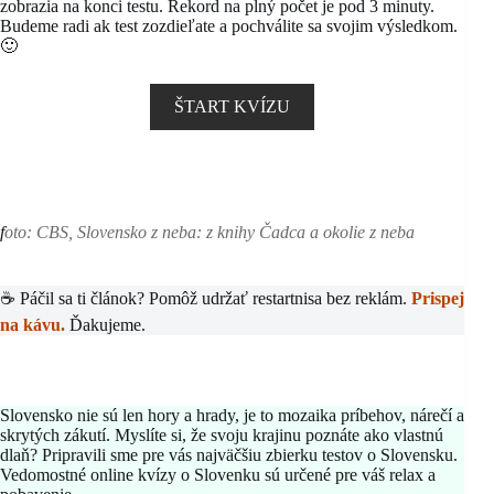
zobrazia na konci testu. Rekord na plný počet je pod 3 minuty.
Budeme radi ak test zozdieľate a pochválite sa svojim výsledkom.
🙂
ŠTART KVÍZU
f
oto: CBS, Slovensko z neba: z knihy Čadca a okolie z neba
☕ Páčil sa ti článok? Pomôž udržať restartnisa bez reklám.
Prispej
na kávu.
Ďakujeme.
Slovensko nie sú len hory a hrady, je to mozaika príbehov, nárečí a
skrytých zákutí. Myslíte si, že svoju krajinu poznáte ako vlastnú
dlaň? Pripravili sme pre vás najväčšiu zbierku testov o Slovensku.
Vedomostné online kvízy o Slovenku sú určené pre váš relax a