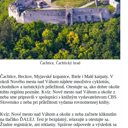
Čachtice, Čachtický hrad
Čachtice, Beckov, Myjavské kopanice, Biele i Malé karpaty. V
okolí Nového mesta nad Váhom nájdete množstvo cyklotrás,
chodníkov a turistických príležitostí. Otestujte sa, ako dobre okolie
tohto regiónu poznáte. Kvíz: Nové mesto nad Váhom a okolie z
neba sme pripravili v spolupráci s knižným vydavatelstvom CBS
Slovensko z neba pri príležitosti vydania rovnomennej knihy.
Kvíz: Nové mesto nad Váhom a okolie z neba začnete kliknutím
na tlačítko ĎALEJ. Test je bezplatný, relaxujte a otestujte sa.
Žiadne registrácie, ani reklamy. Správne odpovede a výsledok sa