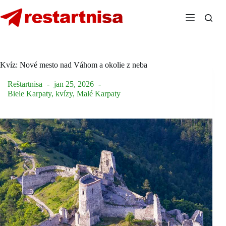
Skip
to
content
Kvíz: Nové mesto nad Váhom a okolie z neba
Reštartnisa
jan 25, 2026
Biele Karpaty
,
kvízy
,
Malé Karpaty