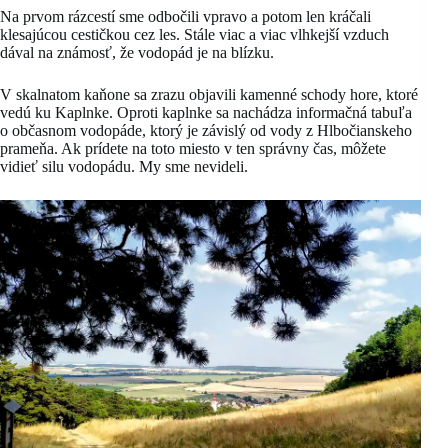
Na prvom rázcestí sme odbočili vpravo a potom len kráčali
klesajúcou cestičkou cez les. Stále viac a viac vlhkejší vzduch
dával na známosť, že vodopád je na blízku.
V skalnatom kaňone sa zrazu objavili kamenné schody hore, ktoré
vedú ku Kaplnke. Oproti kaplnke sa nachádza informačná tabuľa
o občasnom vodopáde, ktorý je závislý od vody z Hlbočianskeho
prameňa. Ak prídete na toto miesto v ten správny čas, môžete
vidieť silu vodopádu. My sme nevideli.