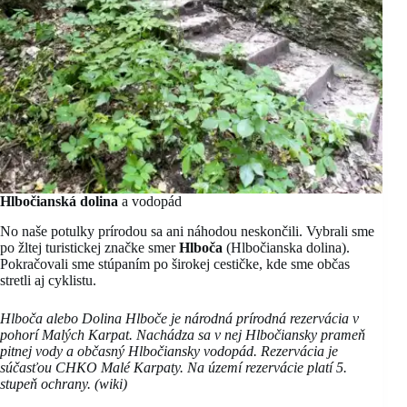
Hlbočianská dolina
a vodopád
No naše potulky prírodou sa ani náhodou neskončili. Vybrali sme
po žltej turistickej značke smer
Hlboča
(Hlbočianska dolina).
Pokračovali sme stúpaním po širokej cestičke, kde sme občas
stretli aj cyklistu.
Hlboča alebo Dolina Hlboče je národná prírodná rezervácia v
pohorí Malých Karpat. Nachádza sa v nej Hlbočiansky prameň
pitnej vody a občasný Hlbočiansky vodopád. Rezervácia je
súčasťou CHKO Malé Karpaty. Na území rezervácie platí 5.
stupeň ochrany. (wiki)