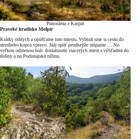
Panoráma z Karpát
Praveké hradisko Molpír
Krátky oddych a opúšťame toto miesto. Vybrali sme si cestu do
strmšieho kopca vpravo. Jááj opäť prudkejšie stúpanie … No
veľkou odmenou boli dosiahnutie viacerých miest s výhľadmi do
doliny a na Podunajskú nížinu.