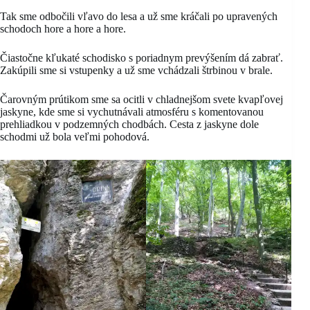
Tak sme odbočili vľavo do lesa a už sme kráčali po upravených
schodoch hore a hore a hore.
Čiastočne kľukaté schodisko s poriadnym prevýšením dá zabrať.
Zakúpili sme si vstupenky a už sme vchádzali štrbinou v brale.
Čarovným prútikom sme sa ocitli v chladnejšom svete kvapľovej
jaskyne, kde sme si vychutnávali atmosféru s komentovanou
prehliadkou v podzemných chodbách. Cesta z jaskyne dole
schodmi už bola veľmi pohodová.