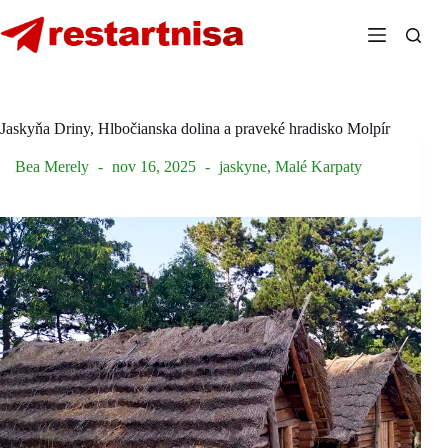
Skip
to
content
Jaskyňa Driny, Hlbočianska dolina a praveké hradisko Molpír
Bea Merely
nov 16, 2025
jaskyne
,
Malé Karpaty