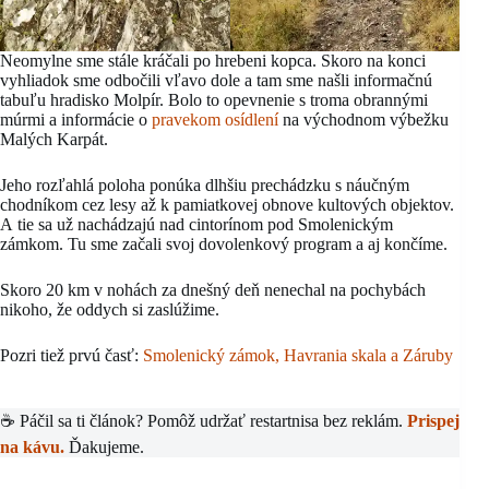
Neomylne sme stále kráčali po hrebeni kopca. Skoro na konci
vyhliadok sme odbočili vľavo dole a tam sme našli informačnú
tabuľu hradisko Molpír. Bolo to opevnenie s troma obrannými
múrmi a informácie o
pravekom osídlení
na východnom výbežku
Malých Karpát.
Jeho rozľahlá poloha ponúka dlhšiu prechádzku s náučným
chodníkom cez lesy až k pamiatkovej obnove kultových objektov.
A tie sa už nachádzajú nad cintorínom pod Smolenickým
zámkom. Tu sme začali svoj dovolenkový program a aj končíme.
Skoro 20 km v nohách za dnešný deň nenechal na pochybách
nikoho, že oddych si zaslúžime.
Pozri tiež prvú časť:
Smolenický zámok, Havrania skala a Záruby
☕ Páčil sa ti článok? Pomôž udržať restartnisa bez reklám.
Prispej
na kávu.
Ďakujeme.