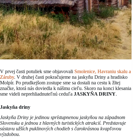
V prvej časti potuliek sme objavovali
Smolenice, Havraniu skalu a
Záruby
. V druhej časti pokračujeme na jaskyňu Driny a hradisko
Molpír. Po prudkejšom zostupe sme sa dostali na cestu k žltej
značke, ktorá nás doviedla k nášmu cieľu. Skoro na konci klesania
sme videli neprehliadnuteľnú ceduľa
JASKYŇA DRINY
.
Jaskyňa driny
Jaskyňa Driny je jedinou sprístupnenou jaskyňou na západnom
Slovensku a jednou z hlavných turistických atrakcií. Predstavuje
sústavu užších puklinových chodieb s čarokrásnou kvapľovou
výzdobou.