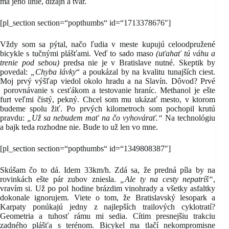
ma jeho línie, dizajn a tvar.
[pl_section section=“popthumbs“ id=“1713378676″]
Vždy som sa pýtal, načo ľudia v meste kupujú celoodpružené
bicykle s tučnými plášťami. Veď to sado maso
(uťahať tú váhu a
trenie pod sebou)
predsa nie je v Bratislave nutné. Skeptik by
povedal:
„Chyba lávky
“ a poukázal by na kvalitu tunajších ciest.
Moj prvý výšľap viedol okolo hradu a na Slavín. Dôvod? Prvé
porovnávanie s cesťákom a testovanie hraníc. Methanol je ešte
furt veľmi čistý, pekný. Chcel som mu ukázať mesto, v ktorom
budeme spolu žiť. Po prvých kilometroch som pochopil krutú
pravdu:
„Už sa nebudem mať na čo vyhovárať.“
Na technológiu
a bajk teda rozhodne nie. Bude to už len vo mne.
[pl_section section=“popthumbs“ id=“1349808387″]
Skúšam čo to dá. Idem 33km/h. Zdá sa, že predná píla by na
rovinkách ešte pár zubov zniesla.
„Ale ty na cesty nepatríš“
,
vravím si. Už po pol hodine brázdim vinohrady a všetky asfaltky
dokonale ignorujem. Viete o tom, že Bratislavský lesopark a
Karpaty ponúkajú jedny z najlepších trailových cyklotratí?
Geometria a tuhosť rámu mi sedia. Cítim presnejšiu trakciu
zadného plášťa s terénom. Bicykel ma tlačí nekompromisne