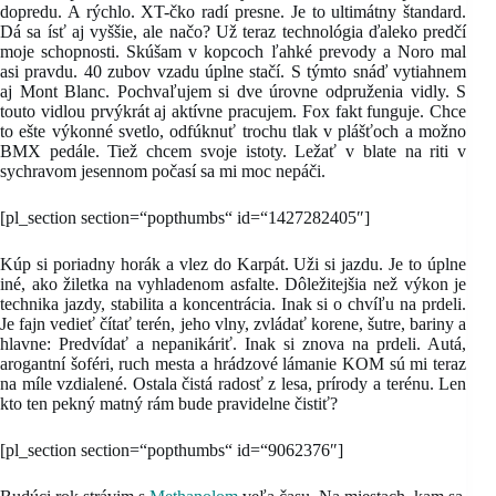
dopredu. A rýchlo. XT-čko radí presne. Je to ultimátny štandard.
Dá sa ísť aj vyššie, ale načo? Už teraz technológia ďaleko predčí
moje schopnosti. Skúšam v kopcoch ľahké prevody a Noro mal
asi pravdu. 40 zubov vzadu úplne stačí. S týmto snáď vytiahnem
aj Mont Blanc. Pochvaľujem si dve úrovne odpruženia vidly. S
touto vidlou prvýkrát aj aktívne pracujem. Fox fakt funguje. Chce
to ešte výkonné svetlo, odfúknuť trochu tlak v plášťoch a možno
BMX pedále. Tiež chcem svoje istoty. Ležať v blate na riti v
sychravom jesennom počasí sa mi moc nepáči.
[pl_section section=“popthumbs“ id=“1427282405″]
Kúp si poriadny horák a vlez do Karpát. Uži si jazdu. Je to úplne
iné, ako žiletka na vyhladenom asfalte. Dôležitejšia než výkon je
technika jazdy, stabilita a koncentrácia. Inak si o chvíľu na prdeli.
Je fajn vedieť čítať terén, jeho vlny, zvládať korene, šutre, bariny a
hlavne: Predvídať a nepanikáriť. Inak si znova na prdeli. Autá,
arogantní šoféri, ruch mesta a hrádzové lámanie KOM sú mi teraz
na míle vzdialené. Ostala čistá radosť z lesa, prírody a terénu. Len
kto ten pekný matný rám bude pravidelne čistiť?
[pl_section section=“popthumbs“ id=“9062376″]