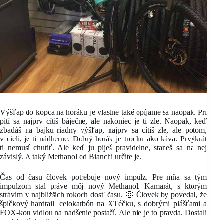
Výšľap do kopca na horáku je vlastne také opíjanie sa naopak. Pri
pití sa najprv cítiš báječne, ale nakoniec je ti zle. Naopak, keď
zbadáš na bajku riadny výšľap, najprv sa cítiš zle, ale potom,
v cieli, je ti nádherne. Dobrý horák je trochu ako káva. Prvýkrát
ti nemusí chutiť. Ale keď ju piješ pravidelne, staneš sa na nej
závislý. A taký Methanol od Bianchi určite je.
Čas od času človek potrebuje nový impulz. Pre mňa sa tým
impulzom stal práve môj nový Methanol. Kamarát, s ktorým
strávim v najbližších rokoch dosť času. 🙂 Človek by povedal, že
špičkový hardtail, celokarbón na XTéčku, s dobrými plášťami a
FOX-kou vidlou na nadšenie postačí. Ale nie je to pravda. Dostali