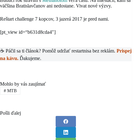
Budúci rok strávim s
Methanolom
veľa času. Na miestach, kam sa
väčšina Bratislavčanov ani nedostane. Vivat nové výzvy.
Reštart challenge 7 kopcov, 3 jazerá 2017 je pred nami.
[pt_view id=“b631d8cda4″]
☕ Páčil sa ti článok? Pomôž udržať restartnisa bez reklám.
Prispej
na kávu.
Ďakujeme.
Mohlo by vás zaujímať
#
MTB
Pošli ďalej