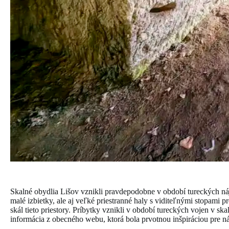
Skalné obydlia Lišov vznikli pravdepodobne v období tureckých náj
malé izbietky, ale aj veľké priestranné haly s viditeľnými stopami p
skál tieto priestory. Príbytky vznikli v období tureckých vojen v s
informácia z obecného webu, ktorá bola prvotnou inšpiráciou pre 