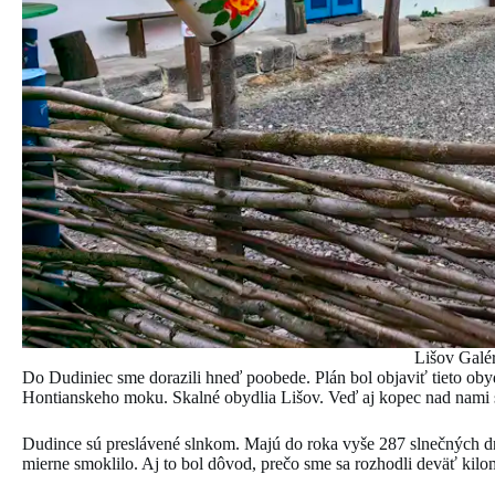
Lišov Galé
Do Dudiniec sme dorazili hneď poobede. Plán bol objaviť tieto obyd
Hontianskeho moku. Skalné obydlia Lišov. Veď aj kopec nad nami sa
Dudince sú preslávené slnkom. Majú do roka vyše 287 slnečných dní
mierne smoklilo. Aj to bol dôvod, prečo sme sa rozhodli deväť kil