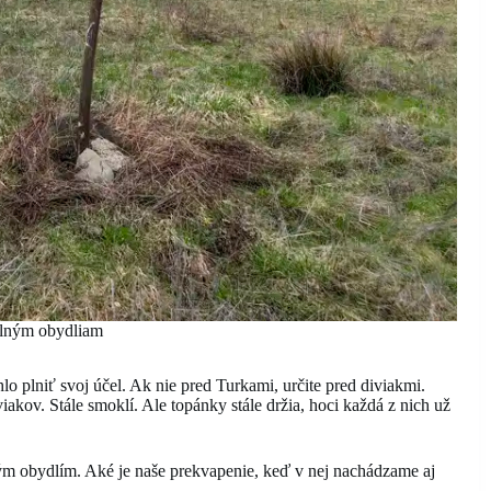
alným obydliam
o plniť svoj účel. Ak nie pred Turkami, určite pred diviakmi.
kov. Stále smoklí. Ale topánky stále držia, hoci každá z nich už
ným obydlím. Aké je naše prekvapenie, keď v nej nachádzame aj