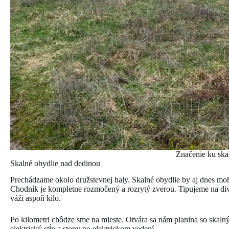
Značenie ku sk
Skalné obydlie nad dedinou
Prechádzame okolo družstevnej haly. Skalné obydlie by aj dnes mohl
Chodník je kompletne rozmočený a rozrytý zverou. Tipujeme na divia
váži aspoň kilo.
Po kilometri chôdze sme na mieste. Otvára sa nám planina so skal
elektrický stĺp a stopy po elektrickom vedení.