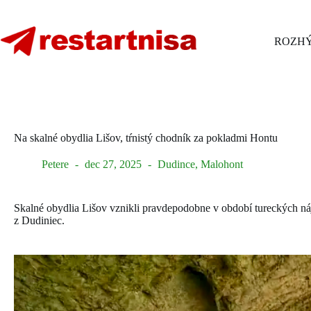
Skip
to
content
ROZHÝ
Na skalné obydlia Lišov, tŕnistý chodník za pokladmi Hontu
Petere
dec 27, 2025
Dudince
,
Malohont
Skalné obydlia Lišov vznikli pravdepodobne v období tureckých ná
z Dudiniec.