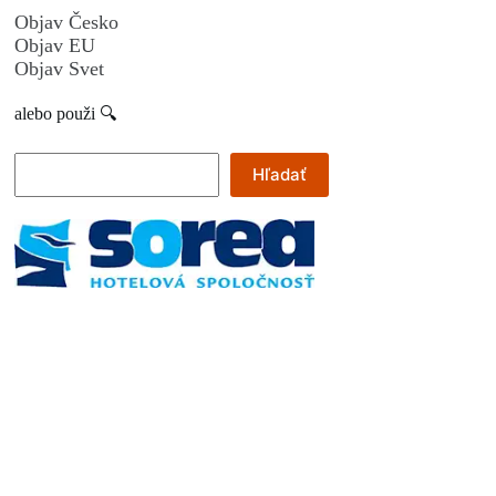
Objav Česko
Objav EU
Objav Svet
alebo použi 🔍
Hľadať
Hľadať