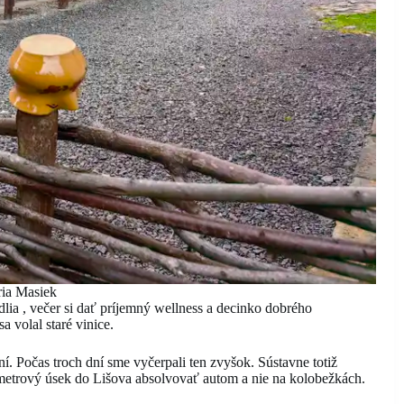
ria Masiek
lia , večer si dať príjemný wellness a decinko dobrého
 volal staré vinice.
. Počas troch dní sme vyčerpali ten zvyšok. Sústavne totiž
ometrový úsek do Lišova absolvovať autom a nie na kolobežkách.