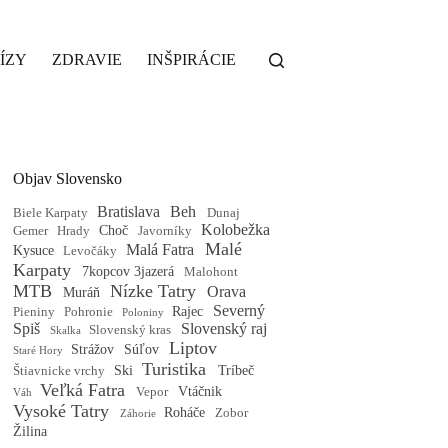
ÍZY
ZDRAVIE
INŠPIRÁCIE
Objav Slovensko
Bratislava
Beh
Biele Karpaty
Dunaj
Kolobežka
Choč
Gemer
Hrady
Javorníky
Malé
Malá Fatra
Kysuce
Levočáky
Karpaty
7kopcov 3jazerá
Malohont
MTB
Nízke Tatry
Orava
Muráň
Severný
Rajec
Pieniny
Pohronie
Poloniny
Spiš
Slovenský raj
Slovenský kras
Skalka
Liptov
Strážov
Súľov
Staré Hory
Turistika
Ski
Tríbeč
Štiavnicke vrchy
Veľká Fatra
Vtáčnik
Vepor
Váh
Vysoké Tatry
Roháče
Zobor
Záhorie
Žilina