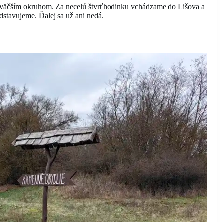
a väčším okruhom. Za necelú štvrťhodinku vchádzame do Lišova a
dstavujeme. Ďalej sa už ani nedá.