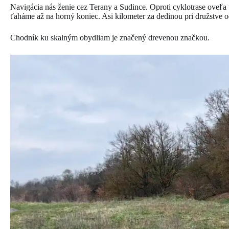
Navigácia nás ženie cez Terany a Sudince. Oproti cyklotrase oveľ
ťaháme až na horný koniec. Asi kilometer za dedinou pri družstve o
Chodník ku skalným obydliam je značený drevenou značkou.