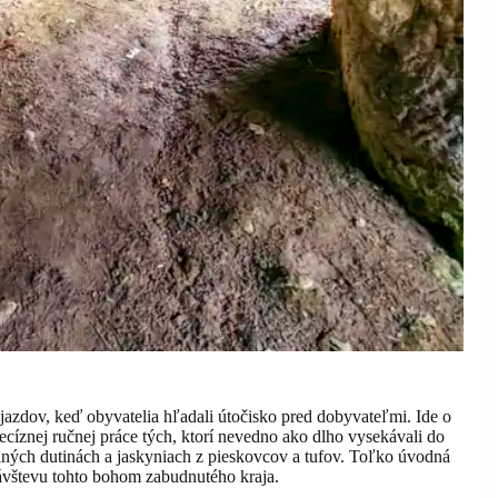
azdov, keď obyvatelia hľadali útočisko pred dobyvateľmi. Ide o
recíznej ručnej práce tých, ktorí nevedno ako dlho vysekávali do
kalných dutinách a jaskyniach z pieskovcov a tufov. Toľko úvodná
návštevu tohto bohom zabudnutého kraja.