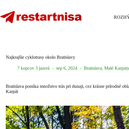
Skip
to
content
ROZHÝ
Najkrajšie cyklotrasy okolo Bratislavy
7 kopcov 3 jazerá
sep 6, 2024
Bratislava
,
Malé Karpat
Bratislava ponúka množstvo trás pri dunaji, cez krásne prírodné ob
Karpát