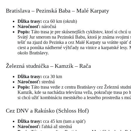
Bratislava – Pezinská Baba – Malé Karpaty
Dĺžka trasy:
cca 60 km (okruh)
Náročnosť:
náročná
Popis:
Táto trasa je pre skúsenejších cyklistov, ktorí si chc
Svätý Jur smerom na Pezinskú Babu, ktorá je známa svojimi 
tešiť na zjazd do Pezinka a cez Malé Karpaty sa vrátite späť 
ciest a ponúka nádherné výhľady na vinice a karpatské lesy.
okolo Bratislavy.
Železná studnička – Kamzík – Rača
Dĺžka trasy:
cca 30 km
Náročnosť:
stredná
Popis:
Táto trasa vedie z centra Bratislavy cez Železnú studn
Kamzík, kde sa nachádza televízna veža, pokračuje trasa po h
si chcú užiť kombináciu mestského a lesného prostredia s m
Cez DNV a Rakúsko (Schloss Hof)
Dĺžka trasy:
cca 45 km (tam a späť)
Náročnosť:
ľahká až stredná