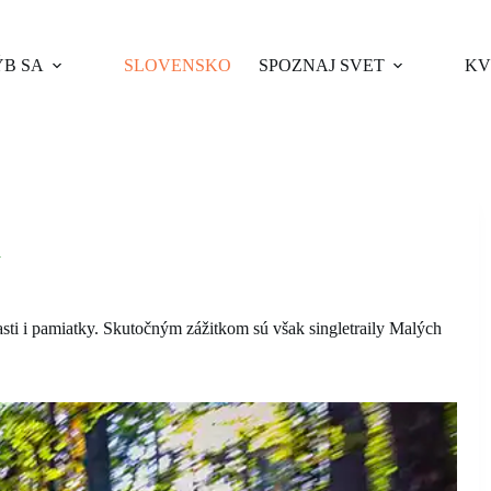
B SA
SLOVENSKO
SPOZNAJ SVET
KV
y
lasti i pamiatky. Skutočným zážitkom sú však singletraily Malých