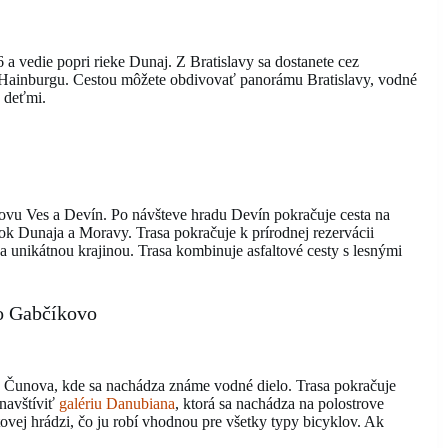
 a vedie popri rieke Dunaj. Z Bratislavy sa dostanete cez
ho Hainburgu. Cestou môžete obdivovať panorámu Bratislavy, vodné
s deťmi.
lovu Ves a Devín. Po návšteve hradu Devín pokračuje cesta na
k Dunaja a Moravy. Trasa pokračuje k prírodnej rezervácii
a unikátnou krajinou. Trasa kombinuje asfaltové cesty s lesnými
lo Gabčíkovo
do Čunova, kde sa nachádza známe vodné dielo. Trasa pokračuje
navštíviť
galériu Danubiana
, ktorá sa nachádza na polostrove
tovej hrádzi, čo ju robí vhodnou pre všetky typy bicyklov. Ak