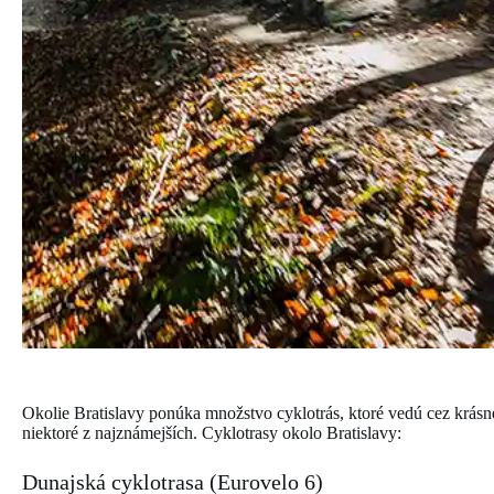
Okolie Bratislavy ponúka množstvo cyklotrás, ktoré vedú cez krásne
niektoré z najznámejších. Cyklotrasy okolo Bratislavy:
Dunajská cyklotrasa (Eurovelo 6)