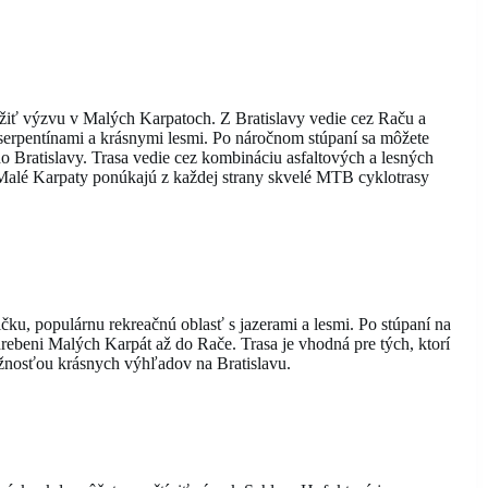
ú užiť výzvu v Malých Karpatoch. Z Bratislavy vedie cez Raču a
serpentínami a krásnymi lesmi. Po náročnom stúpaní sa môžete
do Bratislavy. Trasa vedie cez kombináciu asfaltových a lesných
 Malé Karpaty ponúkajú z každej strany skvelé MTB cyklotrasy
ičku, populárnu rekreačnú oblasť s jazerami a lesmi. Po stúpaní na
rebeni Malých Karpát až do Rače. Trasa je vhodná pre tých, ktorí
ožnosťou krásnych výhľadov na Bratislavu.