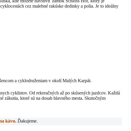
kúska, kde môžete navštíviť zámok Schloss Hof, ktorý je
cyklocestách cez malebné rakúske dedinky a polia. Je to ideálny
dšencom a cyklodruženiam v okolí Malých Karpát.
ôznych cyklistov. Od rekreačných až po skúsených jazdcov. Každá
ché zákutia, ktoré sú na dosah hlavného mesta. Skutočným
 na kávu.
Ďakujeme.