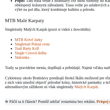
Popis:
Táto trasa vedie z Bratislavy cez Most Slobody do Ra
obklopený krásnymi záhradami. Trasa vedie po asfaltových a 
výlet na pol dňa, ktorý kombinuje kultúru a prírodu.
MTB Malé Karpaty
Singletraily Malých Karpát (pozri si videá z downhillu)
MTB Krivé Jarky
Singletrail Pekná cesta
Trail Biely Kríž
Single Cerová dráha
Slalomka
Traily sa pravidelne menia, doplňujú a pribúdajú. Najmä vďaka na
Cyklotrasy okolo Bratislavy ponúkajú širokú škálu možností pre r
z nich vám umožní objaviť prírodné krásy, historické pamiatky a ti
adrenalínovým zážitkom sú však singletraily
Malých Karpát
.
☕ Páčil sa ti článok? Pomôž udržať restartnisa bez reklám.
Prispej