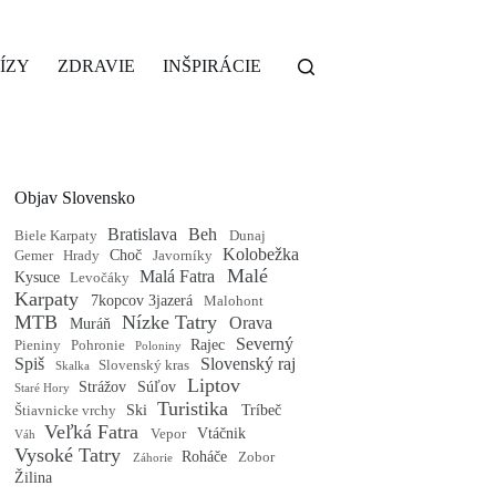
ÍZY
ZDRAVIE
INŠPIRÁCIE
Objav Slovensko
Bratislava
Beh
Biele Karpaty
Dunaj
Kolobežka
Choč
Gemer
Hrady
Javorníky
Malé
Malá Fatra
Kysuce
Levočáky
Karpaty
7kopcov 3jazerá
Malohont
MTB
Nízke Tatry
Orava
Muráň
Severný
Rajec
Pieniny
Pohronie
Poloniny
Spiš
Slovenský raj
Slovenský kras
Skalka
Liptov
Strážov
Súľov
Staré Hory
Turistika
Ski
Tríbeč
Štiavnicke vrchy
Veľká Fatra
Vtáčnik
Vepor
Váh
Vysoké Tatry
Roháče
Zobor
Záhorie
Žilina