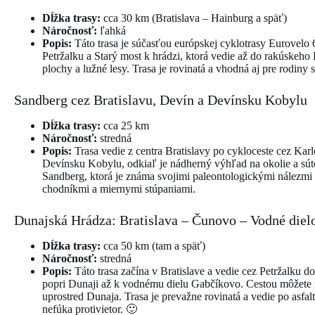
Dĺžka trasy:
cca 30 km (Bratislava – Hainburg a späť)
Náročnosť:
ľahká
Popis:
Táto trasa je súčasťou európskej cyklotrasy Eurovelo 6
Petržalku a Starý most k hrádzi, ktorá vedie až do rakúske
plochy a lužné lesy. Trasa je rovinatá a vhodná aj pre rodiny 
Sandberg cez Bratislavu, Devín a Devínsku Kobylu
Dĺžka trasy:
cca 25 km
Náročnosť:
stredná
Popis:
Trasa vedie z centra Bratislavy po cykloceste cez Kar
Devínsku Kobylu, odkiaľ je nádherný výhľad na okolie a súto
Sandberg, ktorá je známa svojimi paleontologickými nálezmi 
chodníkmi a miernymi stúpaniami.
Dunajská Hrádza: Bratislava – Čunovo – Vodné die
Dĺžka trasy:
cca 50 km (tam a späť)
Náročnosť:
stredná
Popis:
Táto trasa začína v Bratislave a vedie cez Petržalku 
popri Dunaji až k vodnému dielu Gabčíkovo. Cestou môžete 
uprostred Dunaja. Trasa je prevažne rovinatá a vedie po asfal
nefúka protivietor. 🙂