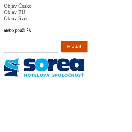
Objav Česko
Objav EU
Objav Svet
alebo použi 🔍
Hľadať
Hľadať