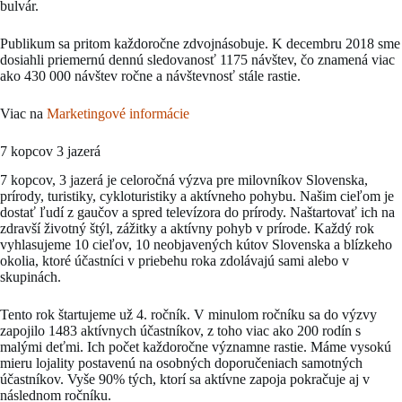
bulvár.
Publikum sa pritom každoročne zdvojnásobuje. K decembru 2018 sme
dosiahli priemernú dennú sledovanosť 1175 návštev, čo znamená viac
ako 430 000 návštev ročne a návštevnosť stále rastie.
Viac na
Marketingové informácie
7 kopcov 3 jazerá
7 kopcov, 3 jazerá je celoročná výzva pre milovníkov Slovenska,
prírody, turistiky, cykloturistiky a aktívneho pohybu. Našim cieľom je
dostať ľudí z gaučov a spred televízora do prírody. Naštartovať ich na
zdravší životný štýl, zážitky a aktívny pohyb v prírode. Každý rok
vyhlasujeme 10 cieľov, 10 neobjavených kútov Slovenska a blízkeho
okolia, ktoré účastníci v priebehu roka zdolávajú sami alebo v
skupinách.
Tento rok štartujeme už 4. ročník. V minulom ročníku sa do výzvy
zapojilo 1483 aktívnych účastníkov, z toho viac ako 200 rodín s
malými deťmi. Ich počet každoročne významne rastie. Máme vysokú
mieru lojality postavenú na osobných doporučeniach samotných
účastníkov. Vyše 90% tých, ktorí sa aktívne zapoja pokračuje aj v
následnom ročníku.