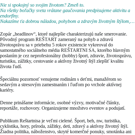
Nie si spokojný so svojim životom? Zmeň to.
Na všetky boľačky sveta vrátane gaučovania predpisujeme aktivitu a
endorfíny.
Nakazíme ťa dobrou náladou, pohybom a zdravým životným štýlom,…
Zopár „headlinov“, ktoré najlepšie charakterizujú naše smerovanie.
Pôvodný program REŠTART zameraný na pohyb a zdravú
životosprávu sa v priebehu 5 rokov existencie vykreoval do
samostatného sociálneho média REŠTARTNI SA, ktorého hlavným
poslaním je cez neprofesionálny (hobby) šport, zdravie, životosprávu,
turistiku, zážitky, cestovanie a aktívny životný štýl zlepšiť kvalitu
života ľudí.
Špeciálnu pozornosť venujeme rodinám s deťmi, manažérom so
sedavým a stresovým zamestnaním i ľuďom po vrchole aktívnej
kariéry.
Denne prinášame informácie, osobné výzvy, motivačné články,
reportáže, rozhovory. Organizujeme množstvo eventov a podujatí.
Publikum Reštartnisa je veľmi cielené. Šport, beh, nw, turistika,
cyklistika, hory, príroda, zážitky, deti, zdravý a aktívny životný štýl.
Žiadna politika, náboženstvo, skryté komerčné ponuky, smotánka ani