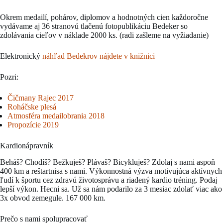
Okrem medailí, pohárov, diplomov a hodnotných cien každoročne
vydávame aj 36 stranovú tlačenú fotopublikáciu Bedeker so
zdolávania cieľov v náklade 2000 ks. (radi zašleme na vyžiadanie)
Elektronický
náhľad Bedekrov nájdete v knižnici
Pozri:
Čičmany Rajec 2017
Roháčske plesá
Atmosféra medailobrania 2018
Propozície 2019
Kardionápravník
Beháš? Chodíš? Bežkuješ? Plávaš? Bicykluješ? Zdolaj s nami aspoň
400 km a reštartnisa s nami. Výkonnostná výzva motivujúca aktívnych
ľudí k športu cez zdravú životosprávu a riadený kardio tréning. Podaj
lepší výkon. Hecni sa. Už sa nám podarilo za 3 mesiac zdolať viac ako
3x obvod zemegule. 167 000 km.
Prečo s nami spolupracovať