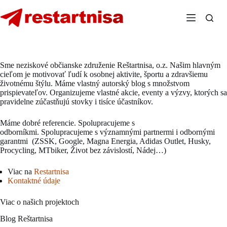
Skip
to
content
Sme neziskové občianske združenie Reštartnisa, o.z. Našim hlavným
cieľom je motivovať ľudí k osobnej aktivite, športu a zdravšiemu
životnému štýlu. Máme vlastný autorský blog s množstvom
prispievateľov. Organizujeme vlastné akcie, eventy a výzvy, ktorých sa
pravidelne zúčastňujú stovky i tisíce účastníkov.
Máme dobré referencie. Spolupracujeme s
odborníkmi. Spolupracujeme s významnými partnermi i odbornými
garantmi (ZSSK, Google, Magna Energia, Adidas Outlet, Husky,
Procycling, MTbiker, Život bez závislostí, Nádej…)
Viac na
Restartnisa
Kontaktné údaje
Viac o našich projektoch
Blog Reštartnisa