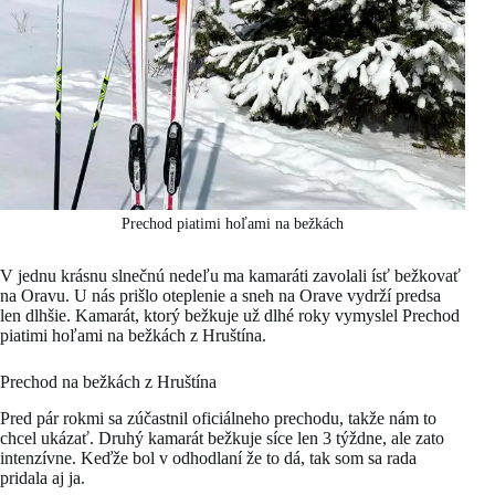
Prechod piatimi hoľami na bežkách
V jednu krásnu slnečnú nedeľu ma kamaráti zavolali ísť bežkovať
na Oravu. U nás prišlo oteplenie a sneh na Orave vydrží predsa
len dlhšie. Kamarát, ktorý bežkuje už dlhé roky vymyslel Prechod
piatimi hoľami na bežkách z Hruštína.
Prechod na bežkách z Hruštína
Pred pár rokmi sa zúčastnil oficiálneho prechodu, takže nám to
chcel ukázať. Druhý kamarát bežkuje síce len 3 týždne, ale zato
intenzívne. Keďže bol v odhodlaní že to dá, tak som sa rada
pridala aj ja.