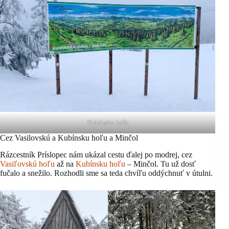
Kubínska hoľa
Cez Vasilovskú a Kubínsku hoľu a Minčol
Rázcestník Príslopec nám ukázal cestu ďalej po modrej, cez
Vasiľovskú hoľu
až na
Kubínsku hoľu
– Minčol. Tu už dosť
fučalo a snežilo. Rozhodli sme sa teda chvíľu oddýchnuť v útulni.