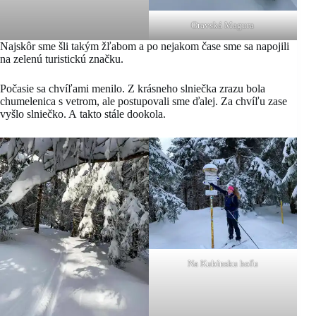
Oravská Magura
Najskôr sme šli takým žľabom a po nejakom čase sme sa napojili
na zelenú turistickú značku.
Počasie sa chvíľami menilo. Z krásneho slniečka zrazu bola
chumelenica s vetrom, ale postupovali sme ďalej. Za chvíľu zase
vyšlo slniečko. A takto stále dookola.
Na Kubínsku hoľu