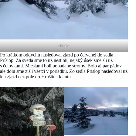
Minčol
Po krátkom oddychu nasledoval zjazd po červenej do sedla
Príslop. Za svetla sme to už nestihli, nejaký úsek sme šli už
s čelovkami. Miestami boli popadané stromy. Bolo aj pár pádov,
ale dolu sme zišli všetci v poriadku. Zo sedla Príslop nasledoval už
len zjazd cez pole do Hruštína k autu.