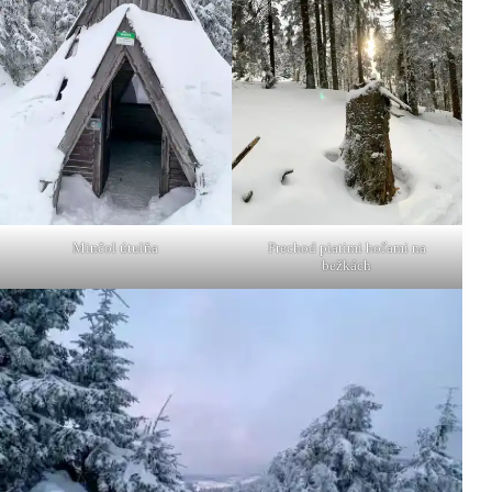
Minčol útulňa
Prechod piatimi hoľami na
bežkách