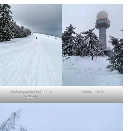
Prechod piatimi hoľami na
Kubínska hoľa
bežkách