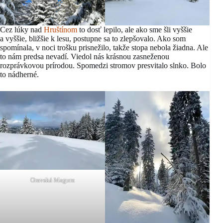
Cez lúky nad
Hruštínom
to dosť lepilo, ale ako sme šli vyššie
a vyššie, bližšie k lesu, postupne sa to zlepšovalo. Ako som
spomínala, v noci trošku prisnežilo, takže stopa nebola žiadna. Ale
to nám predsa nevadí. Viedol nás krásnou zasneženou
rozprávkovou prírodou. Spomedzi stromov presvitalo slnko. Bolo
to nádherné.
Oravská Magura