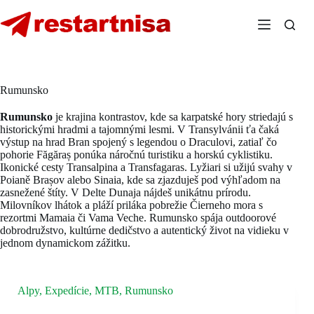
Skip
to
content
Rumunsko
Rumunsko
je krajina kontrastov, kde sa karpatské hory striedajú s
historickými hradmi a tajomnými lesmi. V Transylvánii ťa čaká
výstup na hrad Bran spojený s legendou o Draculovi, zatiaľ čo
pohorie Făgăraș ponúka náročnú turistiku a horskú cyklistiku.
Ikonické cesty Transalpina a Transfagaras. Lyžiari si užijú svahy v
Poianě Brașov alebo Sinaia, kde sa zjazduješ pod výhľadom na
zasnežené štíty. V Delte Dunaja nájdeš unikátnu prírodu.
Milovníkov lhátok a pláží priláka pobrežie Čierneho mora s
rezortmi Mamaia či Vama Veche. Rumunsko spája outdoorové
dobrodružstvo, kultúrne dedičstvo a autentický život na vidieku v
jednom dynamickom zážitku.
Alpy
,
Expedície
,
MTB
,
Rumunsko