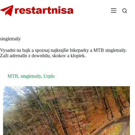
Skip
to
content
singletraily
Vysadni na bajk a spoznaj najkrajšie bikeparky a MTB singletraily.
Zaži adrenalín z downhilu, skokov a klopiek.
MTB
,
singletraily
,
Urpín