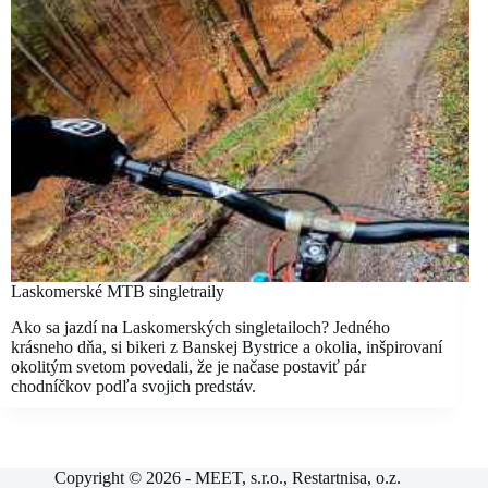
Laskomerské MTB singletraily
Ako sa jazdí na Laskomerských singletailoch? Jedného
krásneho dňa, si bikeri z Banskej Bystrice a okolia, inšpirovaní
okolitým svetom povedali, že je načase postaviť pár
chodníčkov podľa svojich predstáv.
Copyright © 2026 - MEET, s.r.o., Restartnisa, o.z.