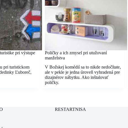
uristike pri výstupe
Poličky a ich zmysel pri utužovaní
manželstva
 pri turistickom
V Božskej komédií sa to nikde nedočítate,
 dedinky Ľuboreč,
ale v pekle je jedna úroveň vyhradená pre
dizajnérov nábytku. Ako inštalovať
poličky.
O
RESTARTNISA