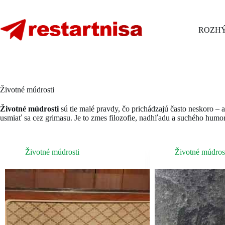
Skip
to
content
ROZHÝ
Životné múdrosti
Životné múdrosti
sú tie malé pravdy, čo prichádzajú často neskoro – al
usmiať sa cez grimasu. Je to zmes filozofie, nadhľadu a suchého humor
Životné múdrosti
Životné múdros