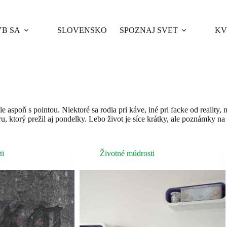
B SA
SLOVENSKO
SPOZNAJ SVET
KV
e aspoň s pointou. Niektoré sa rodia pri káve, iné pri facke od reality,
u, ktorý prežil aj pondelky. Lebo život je síce krátky, ale poznámky n
ti
Životné múdrosti