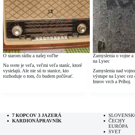
O starom rádiu a našej voľbe
Zamyslenia o vojne a t
na Lysec
Na svete je veľa, veľmi veľa staníc, ktoré
vysielajú. Ale nie sú to stanice, kto
Zamyslenia nad vojnou
rozhoduje o tom, čo budem počúvať.
výstupe na Lysec cez
Imrov vrch a Príboj.
7 KOPCOV 3 JAZERÁ
SLOVENSK
KARDIONÁPRAVNÍK
ČECHY
EURÓPA
SVET