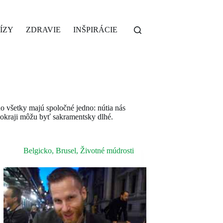
ÍZY
ZDRAVIE
INŠPIRÁCIE
 no všetky majú spoločné jedno: nútia nás
a okraji môžu byť sakramentsky dlhé.
Belgicko
,
Brusel
,
Životné múdrosti