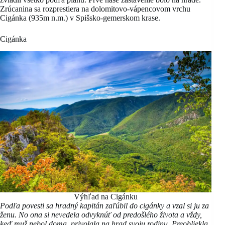
Zrúcanina sa rozprestiera na dolomitovo-vápencovom vrchu
Cigánka (935m n.m.) v Spišsko-gemerskom krase.
Cigánka
Výhľad na Cigánku
Podľa povesti sa hradný kapitán zaľúbil do cigánky a vzal si ju za
ženu. No ona si nevedela odvyknúť od predošlého života a vždy,
keď muž nebol doma, privolala na hrad svoju rodinu. Preobliekla