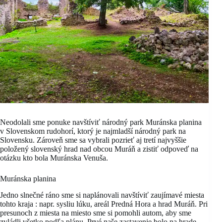
Neodolali sme ponuke navštíviť národný park Muránska planina
v Slovenskom rudohorí, ktorý je najmladší národný park na
Slovensku. Zároveň sme sa vybrali pozrieť aj tretí najvyššie
položený slovenský hrad nad obcou Muráň a zistiť odpoveď na
otázku kto bola Muránska Venuša.
Muránska planina
Jedno slnečné ráno sme si naplánovali navštíviť zaujímavé miesta
tohto kraja : napr. sysliu lúku, areál Predná Hora a hrad Muráň. Pri
presunoch z miesta na miesto sme si pomohli autom, aby sme
zvládli všetko podľa plánu. Prvé naše zastavenie bolo na hrade.