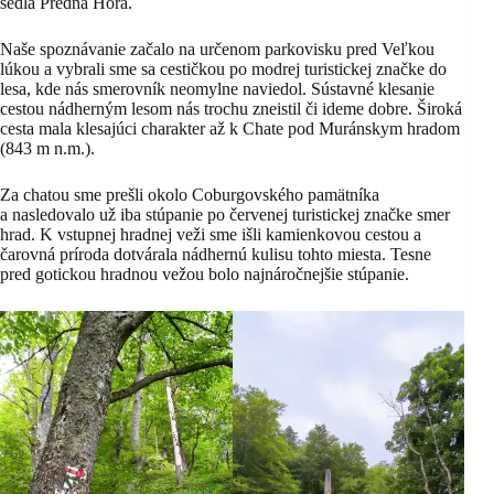
sedla Predná Hora.
Naše spoznávanie začalo na určenom parkovisku pred Veľkou
lúkou a vybrali sme sa cestičkou po modrej turistickej značke do
lesa, kde nás smerovník neomylne naviedol. Sústavné klesanie
cestou nádherným lesom nás trochu zneistil či ideme dobre. Široká
cesta mala klesajúci charakter až k Chate pod Muránskym hradom
(843 m n.m.).
Za chatou sme prešli okolo Coburgovského pamätníka
a nasledovalo už iba stúpanie po červenej turistickej značke smer
hrad. K vstupnej hradnej veži sme išli kamienkovou cestou a
čarovná príroda dotvárala nádhernú kulisu tohto miesta. Tesne
pred gotickou hradnou vežou bolo najnáročnejšie stúpanie.