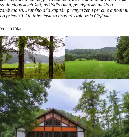
sa do cigánskych šiat, nakládla oheň, po cigánsky piekla a
zabávala sa. Jedného dňa kapitán prichytil ženu pri čine a hodil ju
do priepasti. Od toho času sa hradná skala volá Cigánka.
Veľká lúka