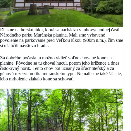
Išli sme na horskú lúku, ktorá sa nachádza v juhovýchodnej časti
Národného parku Muránska planina. Mali sme vybavené
povolenie na parkovanie pred Veľkou lúkou (900m n.m.), čím sme
si uľahčili návštevu hradu.
Za dobrého počasia tu možno vidieť voľne chované kone na
planine. Pôvodne sa tu choval hucul, potom jeho krížence a dnes
čistokrvný norik. Tento chov bol uznaný za šľachtiteľský a za
génovú rezervu norika muránskeho typu. Nemali sme také šťastie,
lebo mrholenie zlákalo kone sa schovať.