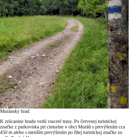
Muránsky hrad
K zrúcanine hradu vedú viaceré trasy. Po červenej turistickej
značke z parkoviska pri cintoríne v obci Muráň s prevýšením cca
450 m alebo s menším prevýšením po žltej turistickej značke zo