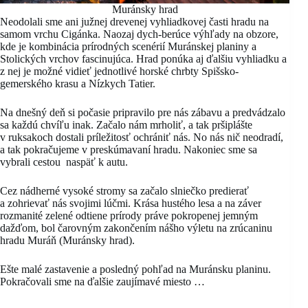
Muránsky hrad
Neodolali sme ani južnej drevenej vyhliadkovej časti hradu na
samom vrchu Cigánka. Naozaj dych-berúce výhľady na obzore,
kde je kombinácia prírodných scenérií Muránskej planiny a
Stolických vrchov fascinujúca. Hrad ponúka aj ďalšiu vyhliadku a
z nej je možné vidieť jednotlivé horské chrbty Spišsko-
gemerského krasu a Nízkych Tatier.
Na dnešný deň si počasie pripravilo pre nás zábavu a predvádzalo
sa každú chvíľu inak. Začalo nám mrholiť, a tak pršiplášte
v ruksakoch dostali príležitosť ochrániť nás. No nás nič neodradí,
a tak pokračujeme v preskúmavaní hradu. Nakoniec sme sa
vybrali cestou naspäť k autu.
Cez nádherné vysoké stromy sa začalo slniečko predierať
a zohrievať nás svojimi lúčmi. Krása hustého lesa a na záver
rozmanité zelené odtiene prírody práve pokropenej jemným
dažďom, bol čarovným zakončením nášho výletu na zrúcaninu
hradu Muráň (Muránsky hrad).
Ešte malé zastavenie a posledný pohľad na Muránsku planinu.
Pokračovali sme na ďalšie zaujímavé miesto …