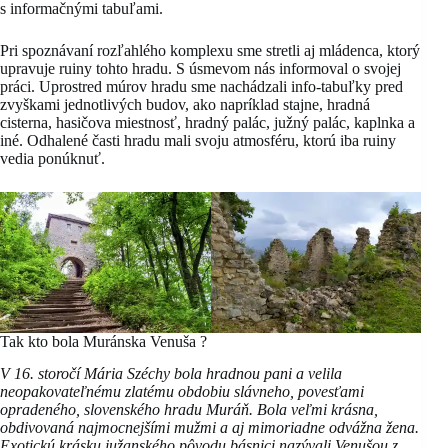
s informačnými tabuľami.
Pri spoznávaní rozľahlého komplexu sme stretli aj mládenca, ktorý
upravuje ruiny tohto hradu. S úsmevom nás informoval o svojej
práci. Uprostred múrov hradu sme nachádzali info-tabuľky pred
zvyškami jednotlivých budov, ako napríklad stajne, hradná
cisterna, hasičova miestnosť, hradný palác, južný palác, kaplnka a
iné. Odhalené časti hradu mali svoju atmosféru, ktorú iba ruiny
vedia ponúknuť.
Tak kto bola Muránska Venuša ?
V 16. storočí Mária Széchy bola hradnou pani a velila
neopakovateľnému zlatému obdobiu slávneho, povesťami
opradeného, slovenského hradu Muráň. Bola veľmi krásna,
obdivovaná najmocnejšími mužmi a aj mimoriadne odvážna žena.
Exotickú krásku južanského pôvodu básnici nazývali Venušou z