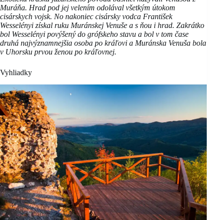
Muráňa. Hrad pod jej velením odolával všetkým útokom
cisárskych vojsk. No nakoniec cisársky vodca František
Wesselényi získal ruku Muránskej Venuše a s ňou i hrad. Zakrátko
bol Wesselényi povýšený do grófskeho stavu a bol v tom čase
druhá najvýznamnejšia osoba po kráľovi a Muránska Venuša bola
v Uhorsku prvou ženou po kráľovnej.
Vyhliadky