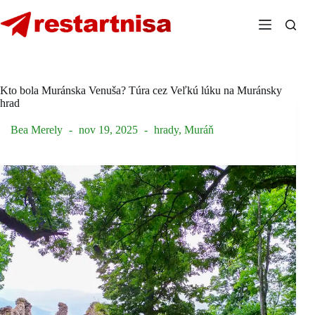
Skip
to
content
Kto bola Muránska Venuša? Túra cez Veľkú lúku na Muránsky
hrad
Bea Merely
nov 19, 2025
hrady
,
Muráň