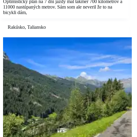
Optimistický plán na 7 dní jazdy mal takmer 700 kilometrov a
11000 nastúpaných metrov. Sám som ale neveril že to na
bicykli dám,
Rakúsko
,
Taliansko