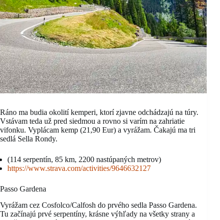
Ráno ma budia okolití kemperi, ktorí zjavne odchádzajú na túry.
Vstávam teda už pred siedmou a rovno si varím na zahriatie
vifonku. Vyplácam kemp (21,90 Eur) a vyrážam. Čakajú ma tri
sedlá Sella Rondy.
(114 serpentín, 85 km, 2200 nastúpaných metrov)
https://www.strava.com/activities/9646632127
Passo Gardena
Vyrážam cez Cosfolco/Calfosh do prvého sedla Passo Gardena.
Tu začínajú prvé serpentíny, krásne výhľady na všetky strany a