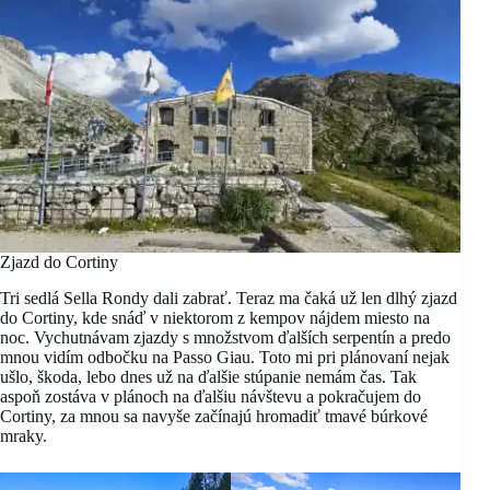
Zjazd do Cortiny
Tri sedlá Sella Rondy dali zabrať. Teraz ma čaká už len dlhý zjazd
do Cortiny, kde snáď v niektorom z kempov nájdem miesto na
noc. Vychutnávam zjazdy s množstvom ďalších serpentín a predo
mnou vidím odbočku na Passo Giau. Toto mi pri plánovaní nejak
ušlo, škoda, lebo dnes už na ďalšie stúpanie nemám čas. Tak
aspoň zostáva v plánoch na ďalšiu návštevu a pokračujem do
Cortiny, za mnou sa navyše začínajú hromadiť tmavé búrkové
mraky.