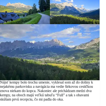
Nájsť kempy bolo trochu umenie, vyklesal som až do doliny k
nejakému parkovisku a navigácia ma vedie štrkovou cestičkou
znova niekam do kopca. Nakoniec ale prichádzam medzi dva
kempy, na oboch majú veľkú tabuľu “Full” a tak s obavami
skúšam prvú recepciu, čo mi padla do oka.