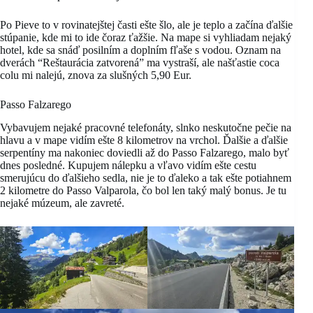
Po Pieve to v rovinatejštej časti ešte šlo, ale je teplo a začína ďalšie
stúpanie, kde mi to ide čoraz ťažšie. Na mape si vyhliadam nejaký
hotel, kde sa snáď posilním a doplním fľaše s vodou. Oznam na
dverách “Reštaurácia zatvorená” ma vystraší, ale našťastie coca
colu mi nalejú, znova za slušných 5,90 Eur.
Passo Falzarego
Vybavujem nejaké pracovné telefonáty, slnko neskutočne pečie na
hlavu a v mape vidím ešte 8 kilometrov na vrchol. Ďalšie a ďalšie
serpentíny ma nakoniec doviedli až do Passo Falzarego, malo byť
dnes posledné. Kupujem nálepku a vľavo vidím ešte cestu
smerujúcu do ďalšieho sedla, nie je to ďaleko a tak ešte potiahnem
2 kilometre do Passo Valparola, čo bol len taký malý bonus. Je tu
nejaké múzeum, ale zavreté.