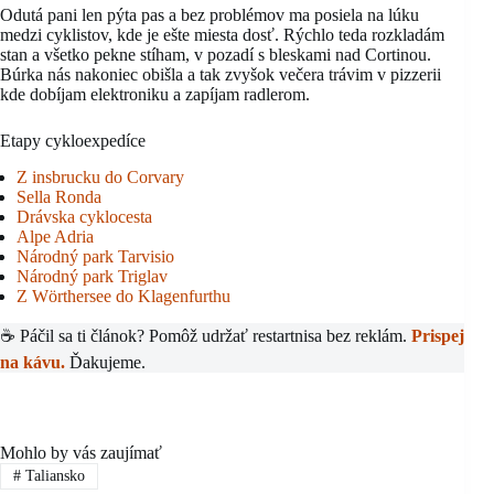
Odutá pani len pýta pas a bez problémov ma posiela na lúku
medzi cyklistov, kde je ešte miesta dosť. Rýchlo teda rozkladám
stan a všetko pekne stíham, v pozadí s bleskami nad Cortinou.
Búrka nás nakoniec obišla a tak zvyšok večera trávim v pizzerii
kde dobíjam elektroniku a zapíjam radlerom.
Etapy cykloexpedíce
Z insbrucku do Corvary
Sella Ronda
Drávska cyklocesta
Alpe Adria
Národný park Tarvisio
Národný park Triglav
Z Wörthersee do Klagenfurthu
☕ Páčil sa ti článok? Pomôž udržať restartnisa bez reklám.
Prispej
na kávu.
Ďakujeme.
Mohlo by vás zaujímať
#
Taliansko