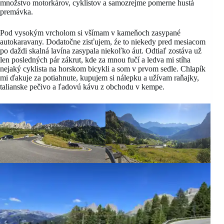
množstvo motorkárov, cyklistov a samozrejme pomerne hustá
premávka.
Pod vysokým vrcholom si všímam v kameňoch zasypané
autokaravany. Dodatočne zisťujem, źe to niekedy pred mesiacom
po daždi skalná lavína zasypala niekoľko áut. Odtiaľ zostáva už
len posledných pár zákrut, kde za mnou fučí a ledva mi stíha
nejaký cyklista na horskom bicykli a som v prvom sedle. Chlapík
mi ďakuje za potiahnute, kupujem si nálepku a užívam raňajky,
talianske pečivo a ľadovú kávu z obchodu v kempe.