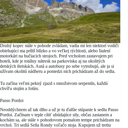
Druhý kopec stále v pohode zvládam, vadia mi len niektorí vodiči
obiehajúci ma príliš blízko a vo veľkej rýchlosti, alebo šialení
motorkári na hučiacich strojoch. Pred vrcholom zastavujem pri
hoteli, kde je totálny nátresk na parkovisku aj na okolitých
detských ihriskách. Autá a autobusy po sebe vytrubujú, ale ja si
užívam okolitú nádheru a pomedzi nich prichádzam až do sedla.
Tu začína veľmi pekný zjazd s množstvom serpentín, každú
chvíľu stojím a fotím.
Passo Pordoi
Neoddýchnem až tak dlho a už je tu ďalšie stúpanie k sedlu Passo
Pordoi. Začínam v teple cítiť ubúdajúce sily, občas zastanem a
kochám sa, ale stále v pohodovom pomalom tempe prichádzam na
vrchol. Tri sedlá Sella Rondy voľačo stoja. Kupujem už tretiu