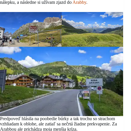
nálepku, a následne si užívam zjazd do
Arabby
.
Predpoveď hlásila na poobedie búrky a tak trochu so strachom
vzhliadam k oblohe, ale zatiaľ sa nečrtá žiadne prekvapenie. Za
Arabbou ale prichádza moja menšia kríza.