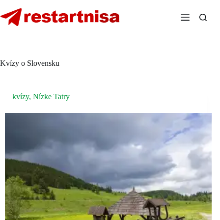
Skip
to
content
Kvízy o Slovensku
kvízy
,
Nízke Tatry