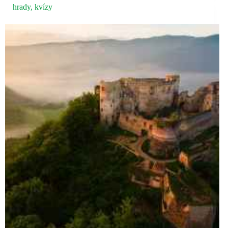
hrady
,
kvízy