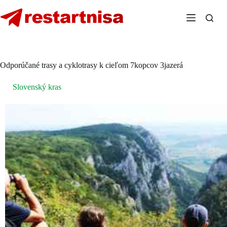
Skip
to
content
Odporúčané trasy a cyklotrasy k cieľom 7kopcov 3jazerá
Slovenský kras