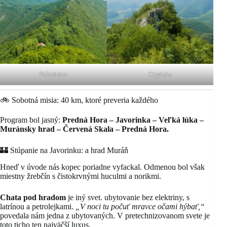
Poludnica
Cigánka
🚲 Sobotná misia: 40 km, ktoré preveria každého
Program bol jasný:
Predná Hora – Javorinka – Veľká lúka –
Muránsky hrad – Červená Skala – Predná Hora.
🏰 Stúpanie na Javorinku: a hrad Muráň
Hneď v úvode nás kopec poriadne vyfackal. Odmenou bol však
miestny žrebčín s čistokrvnými huculmi a norikmi.
Chata pod hradom
je iný svet. ubytovanie bez elektriny, s
latrínou a petrolejkami.
„V noci tu počuť mravce očami hýbať,“
povedala nám jedna z ubytovaných. V pretechnizovanom svete je
toto ticho ten najväčší luxus.