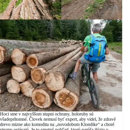
Hoci sme v najvyššom stupni ochrany, holoruby sú
všadeprítomné. Človek nemusí byť expert, aby videl, že zdravé
drevo mizne ako komodita na „novodobom Klondike“ a choré
stromy ostávajú. Je to smutný pohľad, ktorý narúša ilúziu o