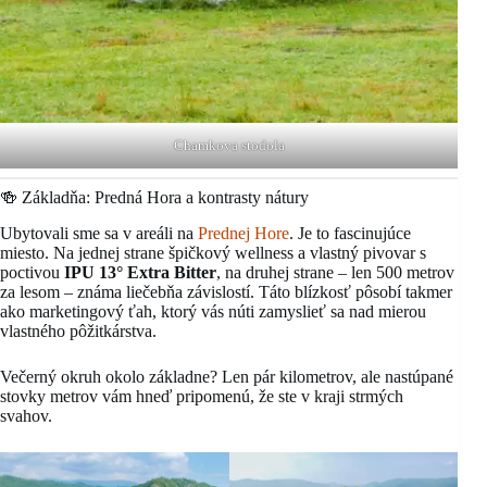
Chamkova stodola
🍻 Základňa: Predná Hora a kontrasty nátury
Ubytovali sme sa v areáli na
Prednej Hore
. Je to fascinujúce
miesto. Na jednej strane špičkový wellness a vlastný pivovar s
poctivou
IPU 13° Extra Bitter
, na druhej strane – len 500 metrov
za lesom – známa liečebňa závislostí. Táto blízkosť pôsobí takmer
ako marketingový ťah, ktorý vás núti zamyslieť sa nad mierou
vlastného pôžitkárstva.
Večerný okruh okolo základne? Len pár kilometrov, ale nastúpané
stovky metrov vám hneď pripomenú, že ste v kraji strmých
svahov.