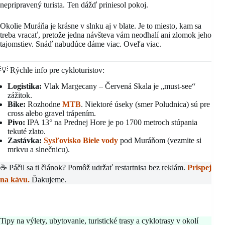
nepripravený turista. Ten dážď priniesol pokoj.
Okolie Muráňa je krásne v slnku aj v blate. Je to miesto, kam sa
treba vracať, pretože jedna návšteva vám neodhalí ani zlomok jeho
tajomstiev. Snáď nabudúce dáme viac. Oveľa viac.
💡 Rýchle info pre cykloturistov:
Logistika:
Vlak Margecany – Červená Skala je „must-see“
zážitok.
Bike:
Rozhodne
MTB
. Niektoré úseky (smer Poludnica) sú pre
cross alebo gravel trápením.
Pivo:
IPA 13° na Prednej Hore je po 1700 metroch stúpania
tekuté zlato.
Zastávka:
Sysľovisko Biele vody
pod Muráňom (vezmite si
mrkvu a slnečnicu).
☕ Páčil sa ti článok? Pomôž udržať restartnisa bez reklám.
Prispej
na kávu.
Ďakujeme.
Tipy na výlety, ubytovanie, turistické trasy a cyklotrasy v okolí