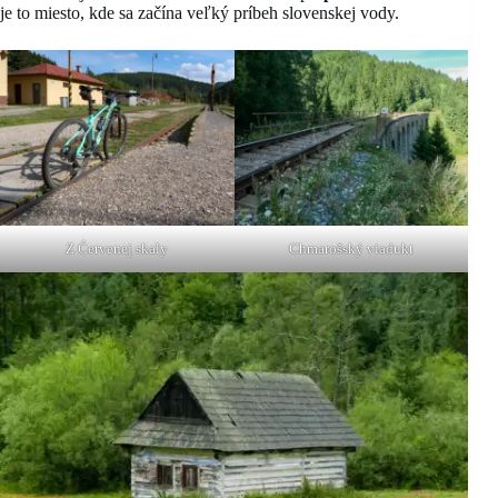
je to miesto, kde sa začína veľký príbeh slovenskej vody.
Z Ćervenej skaly
Chmarošský viadukt