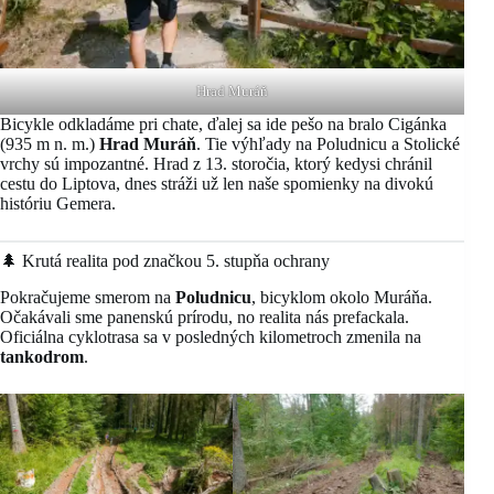
Hrad Muráň
Bicykle odkladáme pri chate, ďalej sa ide pešo na bralo Cigánka
(935 m n. m.)
Hrad Muráň
. Tie výhľady na Poludnicu a Stolické
vrchy sú impozantné. Hrad z 13. storočia, ktorý kedysi chránil
cestu do Liptova, dnes stráži už len naše spomienky na divokú
históriu Gemera.
🌲 Krutá realita pod značkou 5. stupňa ochrany
Pokračujeme smerom na
Poludnicu
, bicyklom okolo Muráňa.
Očakávali sme panenskú prírodu, no realita nás prefackala.
Oficiálna cyklotrasa sa v posledných kilometroch zmenila na
tankodrom
.