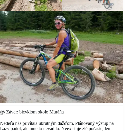
⛈️ Záver: bicyklom okolo Muráňa
Nedeľa nás privítala ukrutným dažďom. Plánovaný výstup na
Lazy padol, ale mne to nevadilo. Neexistuje zlé počasie, len