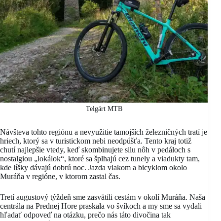
Telgárt MTB
Návšteva tohto regiónu a nevyužitie tamojších železničných tratí je
hriech, ktorý sa v turistickom nebi neodpúšťa. Tento kraj totiž
chutí najlepšie vtedy, keď skombinujete silu nôh v pedáloch s
nostalgiou „lokálok“, ktoré sa šplhajú cez tunely a viadukty tam,
kde líšky dávajú dobrú noc. Jazda vlakom a bicyklom okolo
Muráňa v regióne, v ktorom zastal čas.
Tretí augustový týždeň sme zasvätili cestám v okolí Muráňa. Naša
centrála na Prednej Hore praskala vo švíkoch a my sme sa vydali
hľadať odpoveď na otázku, prečo nás táto divočina tak