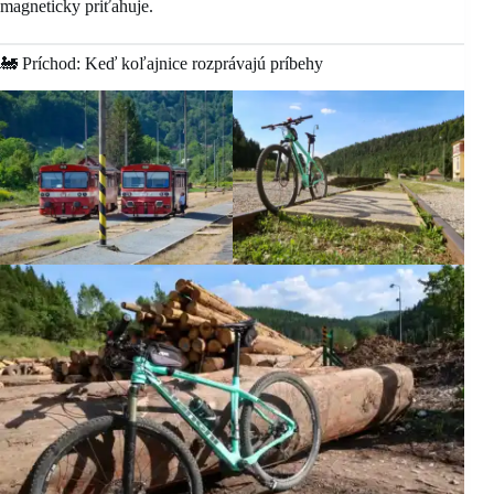
magneticky priťahuje.
🚂 Príchod: Keď koľajnice rozprávajú príbehy