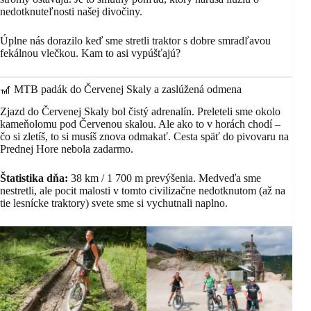
nedotknuteľnosti našej divočiny.
Úplne nás dorazilo keď sme stretli traktor s dobre smradľavou
fekálnou vlečkou. Kam to asi vypúšťajú?
🎢 MTB padák do Červenej Skaly a zaslúžená odmena
Zjazd do Červenej Skaly bol čistý adrenalín. Preleteli sme okolo
kameňolomu pod Červenou skalou. Ale ako to v horách chodí –
čo si zletíš, to si musíš znova odmakať. Cesta späť do pivovaru na
Prednej Hore nebola zadarmo.
Štatistika dňa:
38 km / 1 700 m prevýšenia. Medveďa sme
nestretli, ale pocit malosti v tomto civilizačne nedotknutom (až na
tie lesnícke traktory) svete sme si vychutnali naplno.