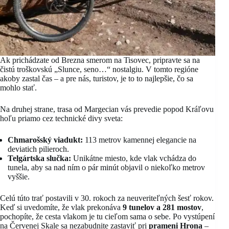
Ak prichádzate od Brezna smerom na Tisovec, pripravte sa na
čistú troškovskú „Slunce, seno…“ nostalgiu. V tomto regióne
akoby zastal čas – a pre nás, turistov, je to to najlepšie, čo sa
mohlo stať.
Na druhej strane, trasa od Margecian vás prevedie popod Kráľovu
hoľu priamo cez technické divy sveta:
Chmarošský viadukt:
113 metrov kamennej elegancie na
deviatich pilieroch.
Telgártska slučka:
Unikátne miesto, kde vlak vchádza do
tunela, aby sa nad ním o pár minút objavil o niekoľko metrov
vyššie.
Celú túto trať postavili v 30. rokoch za neuveriteľných šesť rokov.
Keď si uvedomíte, že vlak prekonáva
9 tunelov a 281 mostov
,
pochopíte, že cesta vlakom je tu cieľom sama o sebe. Po vystúpení
na Červenej Skale sa nezabudnite zastaviť pri
prameni Hrona
–