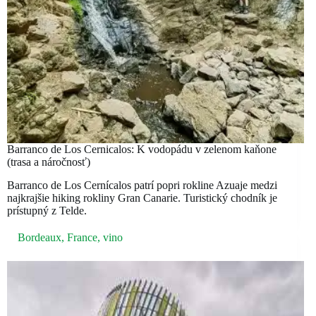
Barranco de Los Cernicalos: K vodopádu v zelenom kaňone
(trasa a náročnosť)
Barranco de Los Cernícalos patrí popri rokline Azuaje medzi
najkrajšie hiking rokliny Gran Canarie. Turistický chodník je
prístupný z Telde.
Bordeaux
,
France
,
vino