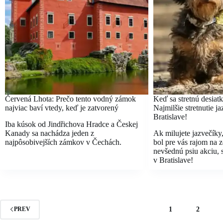
Červená Lhota: Prečo tento vodný zámok
Keď sa stretnú desiat
najviac baví vtedy, keď je zatvorený
Najmilšie stretnutie j
Bratislave!
Iba kúsok od Jindřichova Hradce a Českej
Kanady sa nachádza jeden z
Ak milujete jazvečíky
najpôsobivejších zámkov v Čechách.
bol pre vás rajom na z
nevšednú psiu akciu, s
v Bratislave!
1
2
PREV