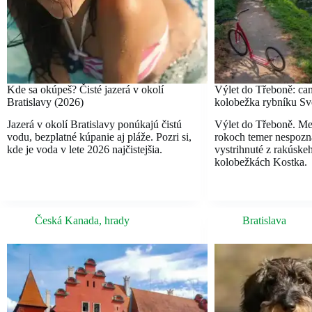
Kde sa okúpeš? Čisté jazerá v okolí
Výlet do Třeboně: can
Bratislavy (2026)
kolobežka rybníku Svě
Jazerá v okolí Bratislavy ponúkajú čistú
Výlet do Třeboně. Me
vodu, bezplatné kúpanie aj pláže. Pozri si,
rokoch temer nespozn
kde je voda v lete 2026 najčistejšia.
vystrihnuté z rakúske
kolobežkách Kostka.
Česká Kanada
,
hrady
Bratislava