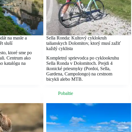
dát na masle a
Sella Ronda: Kultový cyklokruh
t sluší
talianskych Dolomitov, ktorý musí zažiť
každý cyklista
sto, ktoré sme po
ali. Centrum ako
Kompletný sprievodca po cyklookruhu
ho katalógu na
Sella Ronda v Dolomitoch. Prejdi 4
ikonické priesmyky (Pordoi, Sella,
Gardena, Campolongo) na cestnom
bicykli alebo MTB.
Pobaltie