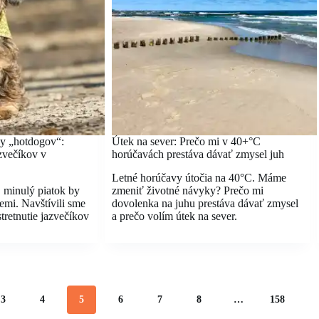
ky „hotdogov“:
Útek na sever: Prečo mi v 40+°C
azvečíkov v
horúčavách prestáva dávať zmysel juh
Letné horúčavy útočia na 40°C. Máme
, minulý piatok by
zmeniť životné návyky? Prečo mi
emi. Navštívili sme
dovolenka na juhu prestáva dávať zmysel
tretnutie jazvečíkov
a prečo volím útek na sever.
3
4
5
6
7
8
…
158