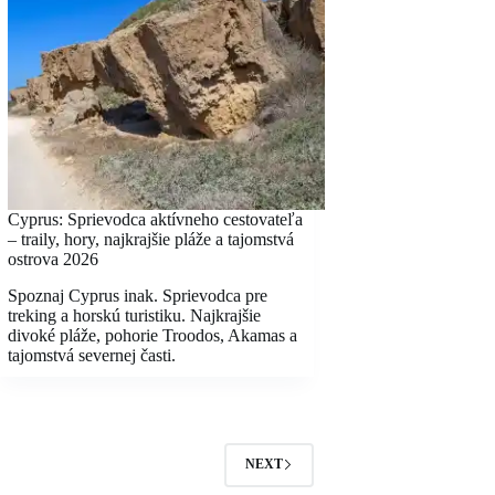
Cyprus: Sprievodca aktívneho cestovateľa
– traily, hory, najkrajšie pláže a tajomstvá
ostrova 2026
Spoznaj Cyprus inak. Sprievodca pre
treking a horskú turistiku. Najkrajšie
divoké pláže, pohorie Troodos, Akamas a
tajomstvá severnej časti.
NEXT