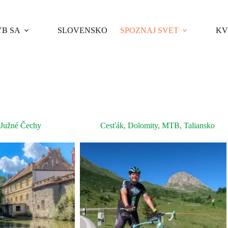
B SA
SLOVENSKO
SPOZNAJ SVET
KV
Južné Čechy
Cesťák
,
Dolomity
,
MTB
,
Taliansko