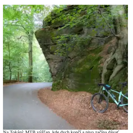
Na Tokání: MTB výšľap, kde dych končí a pivo začína dávať