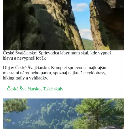
České Švajčiarsko: Sprievodca labyrintom skál, kde vypneš
hlavu a nevypneš foťák
Objav České Švajčiarsko: Komplet sprievodca najkrajšími
miestami národného parku, spoznaj najkrajšie cyklotrasy,
hiking traily a vyhliadky.
České Švajčiarsko
,
Tiské skály