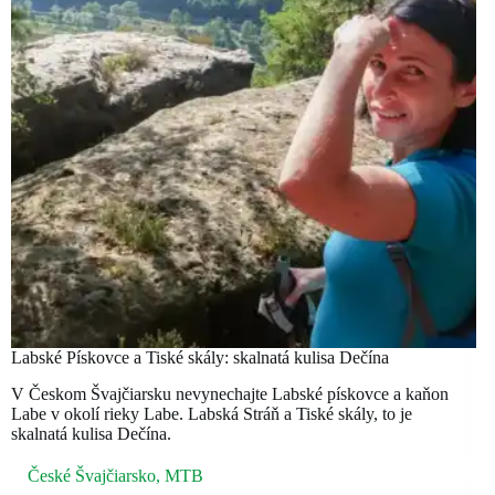
Labské Pískovce a Tiské skály: skalnatá kulisa Dečína
V Českom Švajčiarsku nevynechajte Labské pískovce a kaňon
Labe v okolí rieky Labe. Labská Stráň a Tiské skály, to je
skalnatá kulisa Dečína.
České Švajčiarsko
,
MTB