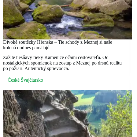
Divoké soutězky Hřenska – Tie schody z Meznej si naše
kolená dodnes pamätajú
Zažite tiesňavy rieky Kamenice očami cestovateľa. Od
nostalgických spomienok na zostup z Meznej po drsnú realitu
po požiari. Autentický sprievodca.
České Švajčiarsko