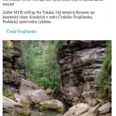
zmysel
Zažite MTB výšľap Na Tokání. Od strmých Rynartic po
historické chaty Kinských v srdci Českého Švajčiarska.
Praktický sprievodca cyklistu.
České Švajčiarsko