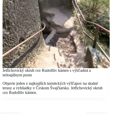
Jetřichovický okruh cez Rudolfův kámen s výhľadmi a
neloajálnym psom
Objavte jeden z najkrajších turistických výšľapov na skalné
terasy a vyhliadky v Českom Švajčiarsku. Jetřichovický okruh
cez Rudolfův kámen.