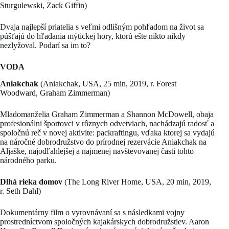
Sturgulewski, Zack Giffin)
Dvaja najlepší priatelia s veľmi odlišným pohľadom na život sa
púšťajú do hľadania mýtickej hory, ktorú ešte nikto nikdy
nezlyžoval. Podarí sa im to?
VODA
Aniakchak
(Aniakchak, USA, 25 min, 2019, r. Forest
Woodward, Graham Zimmerman)
Mladomanželia Graham Zimmerman a Shannon McDowell, obaja
profesionálni športovci v rôznych odvetviach, nachádzajú radosť a
spoločnú reč v novej aktivite: packraftingu, vďaka ktorej sa vydajú
na náročné dobrodružstvo do prírodnej rezervácie Aniakchak na
Aljaške, najodľahlejšej a najmenej navštevovanej časti tohto
národného parku.
Dlhá rieka domov
(The Long River Home, USA, 20 min, 2019,
r. Seth Dahl)
Dokumentárny film o vyrovnávaní sa s následkami vojny
prostredníctvom spoločných kajakárskych dobrodružstiev. Aaron