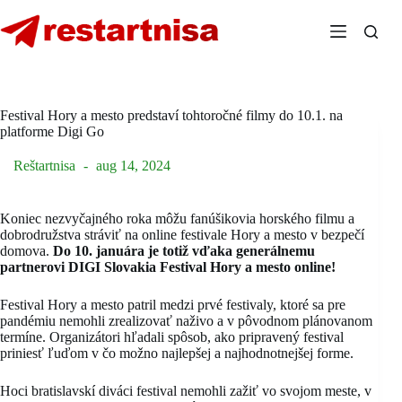
Skip
to
content
Festival Hory a mesto predstaví tohtoročné filmy do 10.1. na
platforme Digi Go
Reštartnisa
aug 14, 2024
Koniec nezvyčajného roka môžu fanúšikovia horského filmu a
dobrodružstva stráviť na online festivale Hory a mesto v bezpečí
domova.
Do 10. januára je totiž vďaka generálnemu
partnerovi DIGI Slovakia Festival Hory a mesto online!
Festival Hory a mesto patril medzi prvé festivaly, ktoré sa pre
pandémiu nemohli zrealizovať naživo a v pôvodnom plánovanom
termíne. Organizátori hľadali spôsob, ako pripravený festival
priniesť ľuďom v čo možno najlepšej a najhodnotnejšej forme.
Hoci bratislavskí diváci festival nemohli zažiť vo svojom meste, v