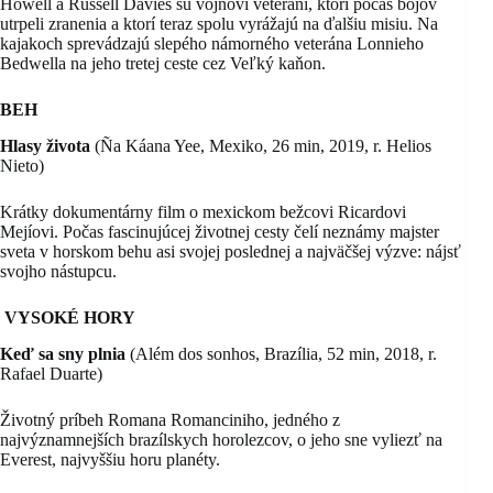
Howell a Russell Davies sú vojnoví veteráni, ktorí počas bojov
utrpeli zranenia a ktorí teraz spolu vyrážajú na ďalšiu misiu. Na
kajakoch sprevádzajú slepého námorného veterána Lonnieho
Bedwella na jeho tretej ceste cez Veľký kaňon.
BEH
Hlasy života
(Ña Káana Yee, Mexiko, 26 min, 2019, r. Helios
Nieto)
Krátky dokumentárny film o mexickom bežcovi Ricardovi
Mejíovi. Počas fascinujúcej životnej cesty čelí neznámy majster
sveta v horskom behu asi svojej poslednej a najväčšej výzve: nájsť
svojho nástupcu.
VYSOKÉ HORY
Keď sa sny plnia
(Além dos sonhos, Brazília, 52 min, 2018, r.
Rafael Duarte)
Životný príbeh Romana Romanciniho, jedného z
najvýznamnejších brazílskych horolezcov, o jeho sne vyliezť na
Everest, najvyššiu horu planéty.