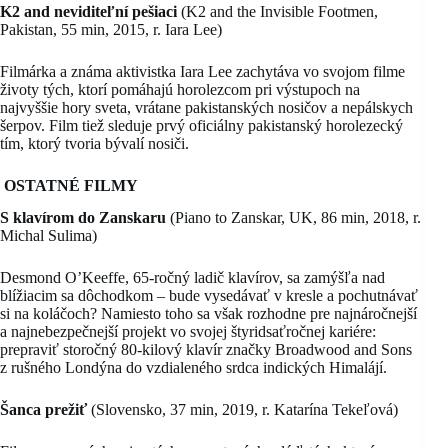
K2 and neviditeľní pešiaci
(K2 and the Invisible Footmen,
Pakistan, 55 min, 2015, r. Iara Lee)
Filmárka a známa aktivistka Iara Lee zachytáva vo svojom filme
životy tých, ktorí pomáhajú horolezcom pri výstupoch na
najvyššie hory sveta, vrátane pakistanských nosičov a nepálskych
šerpov. Film tiež sleduje prvý oficiálny pakistanský horolezecký
tím, ktorý tvoria bývalí nosiči.
OSTATNÉ FILMY
S klavírom do Zanskaru
(Piano to Zanskar, UK, 86 min, 2018, r.
Michal Sulima)
Desmond O’Keeffe, 65-ročný ladič klavírov, sa zamýšľa nad
blížiacim sa dôchodkom – bude vysedávať v kresle a pochutnávať
si na koláčoch? Namiesto toho sa však rozhodne pre najnáročnejší
a najnebezpečnejší projekt vo svojej štyridsaťročnej kariére:
prepraviť storočný 80-kilový klavír značky Broadwood and Sons
z rušného Londýna do vzdialeného srdca indických Himalájí.
Šanca prežiť
(Slovensko, 37 min, 2019, r. Katarína Tekeľová)