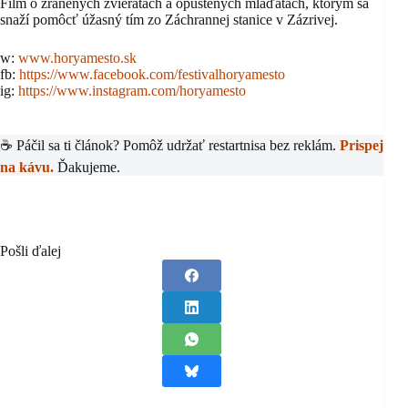
Film o zranených zvieratách a opustených mláďatách, ktorým sa
snaží pomôcť úžasný tím zo Záchrannej stanice v Zázrivej.
w:
www.horyamesto.sk
fb:
https://www.facebook.com/festivalhoryamesto
ig:
https://www.instagram.com/horyamesto
☕ Páčil sa ti článok? Pomôž udržať restartnisa bez reklám.
Prispej
na kávu.
Ďakujeme.
Pošli ďalej