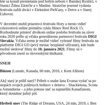
lete sa konali premietania pod holým nebom v Banskej Bystrici, v
Stanici Žilina Záriečie a v Martine. Skutočne jesenné vydania
festivalu zažili diváci v Elektrárni Piešťany, v Detve a v Starej
Ľubovni.
V decembri mohli priaznivci festivalu Hory a mesto vidieť
celosvetovú online premiéru cyklu filmov Reel Rock 15.
Rozhodnutie priniesť divákom online podobu festivalu na záver
roka 2020 prišlo aj vďaka generálnemu partnerovi festivalu
DIGI
Slovakia
. Vďaka nemu je možné vidieť vybrané filmy festivalu na
platforme DIGI GO (prvý mesiac bezplatné užívanie), kde bude
možné sledovať filmy do
10. januára 2021
. Filmy sú v
pôvodnom znení so slovenskými titulkami.
SNEH
Blázon
(Lunatic, Kanada, 60 min, 2016, r. Kent Allison)
Aký starý je príliš starý? Príbeh o snahe Iana Evansa vydať sa po
stopách svojich polárnych hrdinov z detstva – Shackletona, Scotta
a Amundsena – a jeho pokuse stať sa najstarším Kanaďanom,
ktorý dosiahne južný pól.
Hrebeň snov
(The Ridge of Dreams, USA, 24 min, 2019, r. Ben